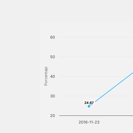
60
50
Porcentaje
40
30
24,67
24,67
20
2016-11-23