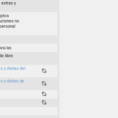
 extras y
eptos
buciones no
 personal
les/as.
de libre
s y dietas del
es y dietas de