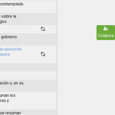
s contemplado
 sobre la
rgos.
Colabora
l gobierno
la oposición
ciones
ación o, en su
suman los
ras y
 que resuman