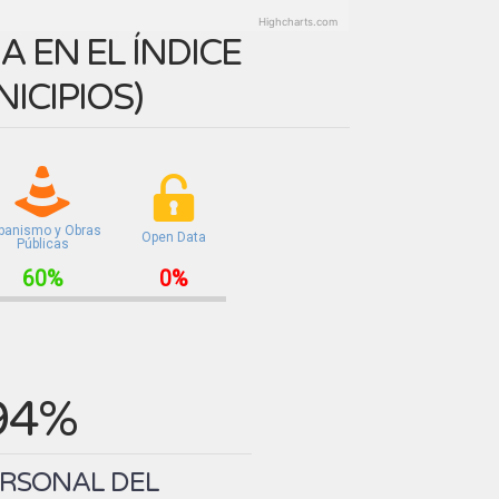
Highcharts.com
 EN EL ÍNDICE
ICIPIOS
)
banismo y Obras
Open Data
Públicas
60%
0%
94%
ERSONAL DEL