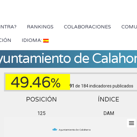
YNTRA?
RANKINGS
COLABORACIONES
COMU
CIÓN
IDIOMA:
yuntamiento de Calahor
49.46
%
91
de 184
indicadores publicados
POSICIÓN
ÍNDICE
125
DAM
Ayuntamiento de Calahorra