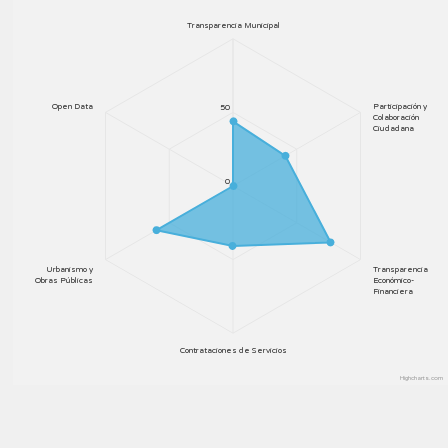
Transparencia Municipal
Open Data
Participación y
50
Colaboración
Ciudadana
0
Urbanismo y
Transparencia
Obras Públicas
Económico-
Financiera
Contrataciones de Servicios
Highcharts.com