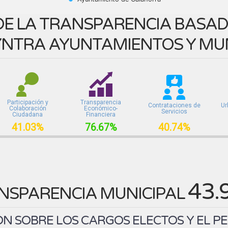
E LA TRANSPARENCIA BASADA
NTRA AYUNTAMIENTOS Y MUN
Participación y
Transparencia
Contrataciones de
Ur
Colaboración
Económico-
Servicios
Ciudadana
Financiera
41.03%
76.67%
40.74%
43.
NSPARENCIA MUNICIPAL
N SOBRE LOS CARGOS ELECTOS Y EL P