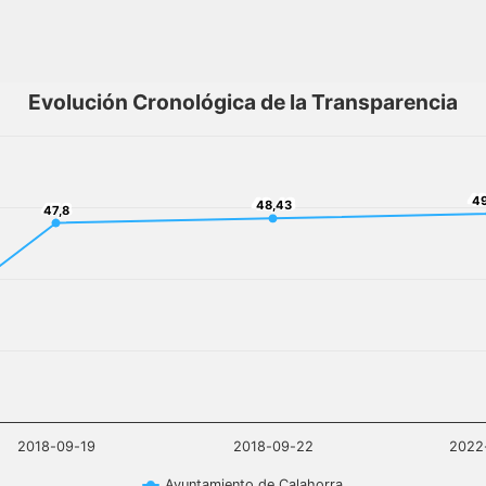
Evolución Cronológica de la Transparencia
49
4
48,43
48,43
47,8
47,8
2018-09-19
2018-09-22
2022
Ayuntamiento de Calahorra