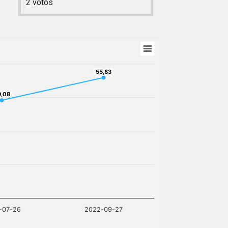
2
votos
55,83
55,83
,08
9,08
-07-26
2022-09-27