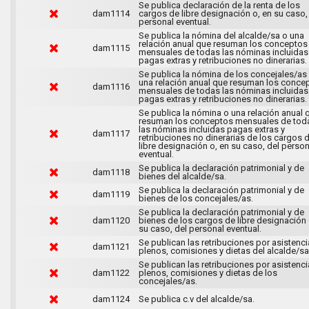
Se publica declaración de la renta de los
dam1114
cargos de libre designación o, en su caso,
personal eventual.
Se publica la nómina del alcalde/sa o una
relación anual que resuman los conceptos
dam1115
mensuales de todas las nóminas incluidas
pagas extras y retribuciones no dinerarias.
Se publica la nómina de los concejales/as
una relación anual que resuman los conce
dam1116
mensuales de todas las nóminas incluidas
pagas extras y retribuciones no dinerarias.
Se publica la nómina o una relación anual 
resuman los conceptos mensuales de tod
las nóminas incluidas pagas extras y
dam1117
retribuciones no dinerarias de los cargos 
libre designación o, en su caso, del person
eventual.
Se publica la declaración patrimonial y de
dam1118
bienes del alcalde/sa.
Se publica la declaración patrimonial y de
dam1119
bienes de los concejales/as.
Se publica la declaración patrimonial y de
dam1120
bienes de los cargos de libre designación 
su caso, del personal eventual.
Se publican las retribuciones por asistenci
dam1121
plenos, comisiones y dietas del alcalde/sa
Se publican las retribuciones por asistenci
dam1122
plenos, comisiones y dietas de los
concejales/as.
dam1124
Se publica c.v del alcalde/sa.