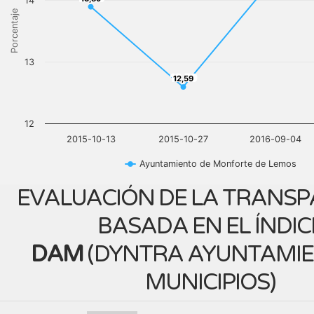
14
Porcentaje
13
12,59
12,59
12
2015-10-13
2015-10-27
2016-09-04
Ayuntamiento de Monforte de Lemos
EVALUACIÓN DE LA TRANSP
BASADA EN EL ÍNDIC
DAM
(
DYNTRA AYUNTAMIE
MUNICIPIOS
)