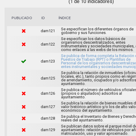
(1 de 10 indicadores)
ÍNDICE
PUBLICADO
ID
Se especifican los diferentes órganos de
dam121
gobierno y sus funciones.
Se especifican los datos básicos de
organismos descentralizados, entes
dam122
instrumentales y sociedades municipales, 
como enlaces a las webs de los mismos.
Se publica de forma completa la Relación 
Puestos de Trabajo (RPT) o Plantillas de
dam123
Personal de los organismos descentraliza
entes instrumentales y sociedades municip
Se publica la relación de inmuebles (oficin
locales, etc.), tanto propios como en régi
dam125
de arrendamiento, ocupados y/o adscritos
ayuntamiento.
Se publica el número de vehículos oficiale
dam126
(propios o alquilados) adscritos al
ayuntamiento.
Se publica la relación de bienes muebles 
dam127
valor histórico-artístico y/o los de alto valo
económico del ayuntamiento.
Se publica el Inventario de Bienes y Derec
dam128
reales del ayuntamiento.
Se publican datos sobre el parque móvil d
dam129
ayuntamiento: relación de vehículos por a
matriculación, uso y valor aproximado.