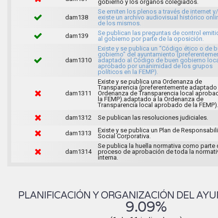
gobierno y los órganos colegiados.
Se emiten los plenos a través de internet y
dam138
existe un archivo audiovisual histórico onli
de los mismos.
Se publican las preguntas de control emit
dam139
al gobierno por parte de la oposición.
Existe y se publica un “Código ético o de 
gobierno" del ayuntamiento (preferenteme
dam1310
adaptado al Código de buen gobierno loca
aprobado por unanimidad de los grupos
políticos en la FEMP).
Existe y se publica una Ordenanza de
Transparencia (preferentemente adaptado 
dam1311
Ordenanza de Transparencia local aproba
la FEMP).adaptado a la Ordenanza de
Transparencia local aprobado de la FEMP)
dam1312
Se publican las resoluciones judiciales.
Existe y se publica un Plan de Responsabil
dam1313
Social Corporativa.
Se publica la huella normativa como parte 
dam1314
proceso de aprobación de toda la normati
interna.
PLANIFICACIÓN Y ORGANIZACIÓN DEL AY
9.09%