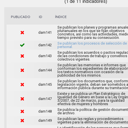
(1 de 11 indicadores)
ÍNDICE
PUBLICADO
ID
Se publican los planes y programas anuale
plurianuales en los que se fijan objetivos
dam141
concretos, así como las actividades, medi
tiempo previsto para su consecución.
Se publican los procesos de selección de
dam142
personal.
Se publican los acuerdos o pactos regula
dam143
de las condiciones de trabajo y convenios
colectivos vigentes.
Se publican las memorias e informes que
conforman los expedientes de elaboració
dam144
los textos normativos con ocasión de la
publicidad de los mismos.
Se publican los documentos que, conforme
dam145
legislación vigente, deban ser sometidos 
información pública durante su tramitación
Existe y se publica un Plan Estratégico de
Igualdad de Género en base a la Ley Orgán
dam147
3/2007, de 22 de marzo, para la igualdad
efectiva de mujeres y hombres
Se publica la política de gestión document
dam148
de archivo.
Se publican las reglas y procedimientos
dam149
vigentes para la eliminación de documento
La identificación de las personas que for