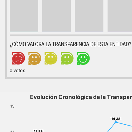
¿CÓMO VALORA LA TRANSPARENCIA DE ESTA ENTIDAD?
0
votos
Evolución Cronológica de la Transpa
15
14,38
14,38
13,89
13,89