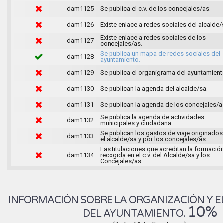
dam1125
Se publica el c.v. de los concejales/as.
dam1126
Existe enlace a redes sociales del alcalde/
Existe enlace a redes sociales de los
dam1127
concejales/as.
Se publica un mapa de redes sociales del
dam1128
ayuntamiento.
dam1129
Se publica el organigrama del ayuntamient
dam1130
Se publican la agenda del alcalde/sa.
dam1131
Se publican la agenda de los concejales/a
Se publica la agenda de actividades
dam1132
municipales y ciudadana.
Se publican los gastos de viaje originados
dam1133
el alcalde/sa y por los concejales/as.
Las titulaciones que acreditan la formació
dam1134
recogida en el c.v. del Alcalde/sa y los
Concejales/as.
INFORMACIÓN SOBRE LA ORGANIZACIÓN Y E
10%
DEL AYUNTAMIENTO.