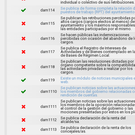
individual o colectivo de sus retribuciones.
Se publica de forma completa la relación 
dam114
puestos de trabajo (RPT) del ayuntamiento
Se publican las retribuciones percibidas p
altos cargos (cargos electos al menos) de
dam115
ayuntamiento y los máximos responsables
las entidades participadas por el mismo.
Se hacen públicas las indemnizaciones
dam116
percibidas con ocasión del abandono de 
cargos.
Se publica el Registro de Intereses de
dam117
Actividades y de Bienes contemplado en l
de Bases de Régimen Local.
Se publican las resoluciones dictadas por 
órgano competente sobre la compatibilid
dam118
las actividades privadas a realizar por los
cargos.
Existe un módulo de noticias municipales e
dam119
web.
Se publican noticias sobre las actuacione
dam1110
los miembros del gobierno relacionadas c
rendición de cuentas.
Se publican noticias sobre las actuacione
los miembros de la oposición relacionada
dam1111
el control de la gestión del gobierno o las
mociones presentadas por estos en los pl
Se publica declaración de la renta del
dam1112
alcalde/sa.
Se publica declaración de la renta de los
dam1113
concejales/as.