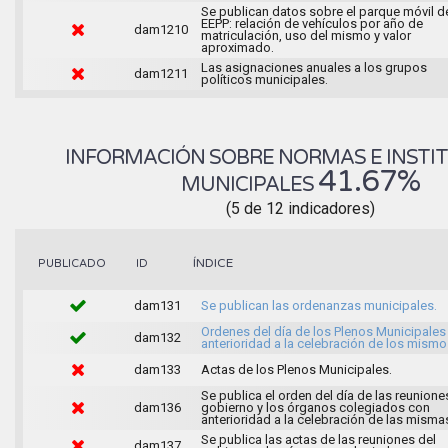
Se publican datos sobre el parque móvil d
EEPP: relación de vehículos por año de
dam1210
matriculación, uso del mismo y valor
aproximado.
Las asignaciones anuales a los grupos
dam1211
políticos municipales.
INFORMACIÓN SOBRE NORMAS E INSTI
41.67%
MUNICIPALES
(5 de 12 indicadores)
ÍNDICE
PUBLICADO
ID
dam131
Se publican las ordenanzas municipales.
Ordenes del día de los Plenos Municipales
dam132
anterioridad a la celebración de los mismo
dam133
Actas de los Plenos Municipales.
Se publica el orden del día de las reunione
dam136
gobierno y los órganos colegiados con
anterioridad a la celebración de las misma
Se publica las actas de las reuniones del
dam137