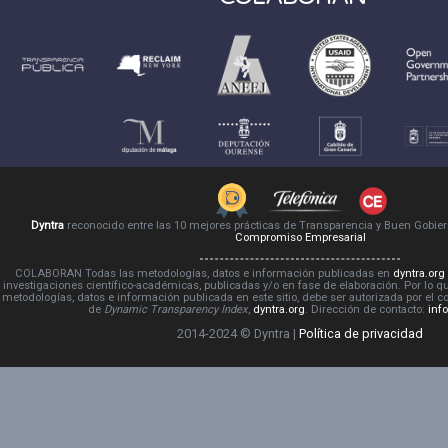
Dyntra
reconocido entre las 10 mejores prácticas de Transparencia y Buen Gobie
Compromiso Empresarial
COLABORAN Todas las metodologías, datos e información publicadas en
dyntra.org
investigaciones científico-académicas, publicadas y/o en fase de elaboración. Por lo qu
metodologías, datos e información publicada en este sitio, debe ser autorizada por el 
de
Dynamic Transparency Index
,
dyntra.org
. Dirección de contacto:
inf
2014-2024 © Dyntra |
Política de privacidad