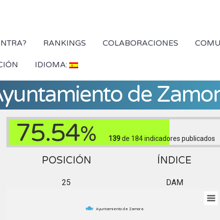
YNTRA?
RANKINGS
COLABORACIONES
COMU
CIÓN
IDIOMA:
yuntamiento de Zamo
75.54
%
139
de 184
indicadores publicados
POSICIÓN
ÍNDICE
25
DAM
Ayuntamiento de Zamora