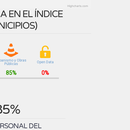
Highcharts.com
 EN EL ÍNDICE
ICIPIOS
)
banismo y Obras
Open Data
Públicas
85%
0%
85%
ERSONAL DEL