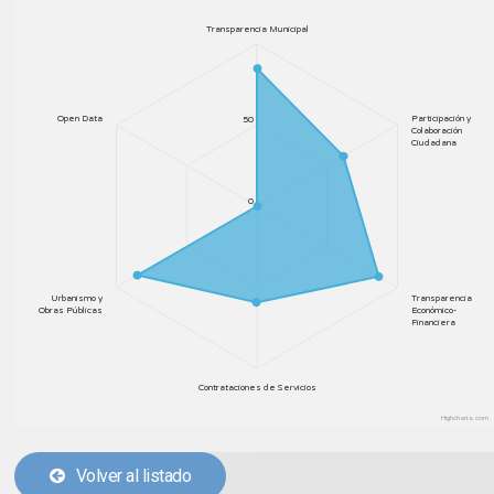
Transparencia Municipal
Open Data
Participación y
50
Colaboración
Ciudadana
0
Urbanismo y
Transparencia
Obras Públicas
Económico-
Financiera
Contrataciones de Servicios
Highcharts.com
Volver al listado