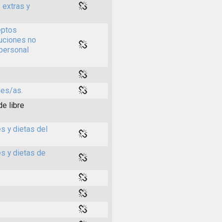
 extras y
eptos
buciones no
 personal
les/as.
de libre
s y dietas del
es y dietas de