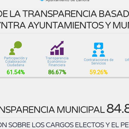
E LA TRANSPARENCIA BASADA
NTRA AYUNTAMIENTOS Y MUN
Participación y
Transparencia
Contrataciones de
Ur
Colaboración
Económico-
Servicios
Ciudadana
Financiera
61.54%
86.67%
59.26%
84.
NSPARENCIA MUNICIPAL
N SOBRE LOS CARGOS ELECTOS Y EL P