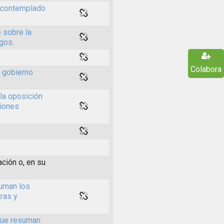
s contemplado
 sobre la
rgos.
Colabora
l gobierno
la oposición
ciones
ación o, en su
suman los
ras y
 que resuman