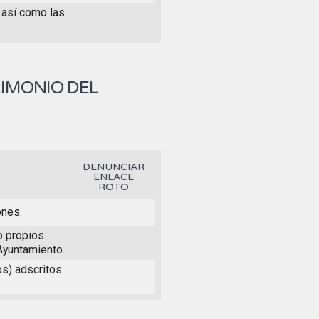
 así como las
RIMONIO DEL
DENUNCIAR
ENLACE
ROTO
ones.
to propios
Ayuntamiento.
os) adscritos