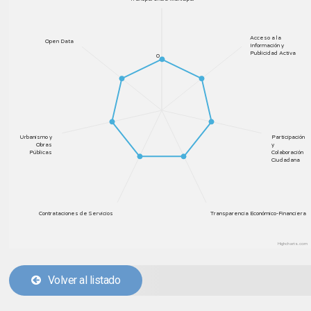
Acceso a la
Open Data
Información y
Publicidad Activa
0
Urbanismo y
Participación
Obras
y
Públicas
Colaboración
Ciudadana
Contrataciones de Servicios
Transparencia Económico-Financiera
Highcharts.com
Volver al listado