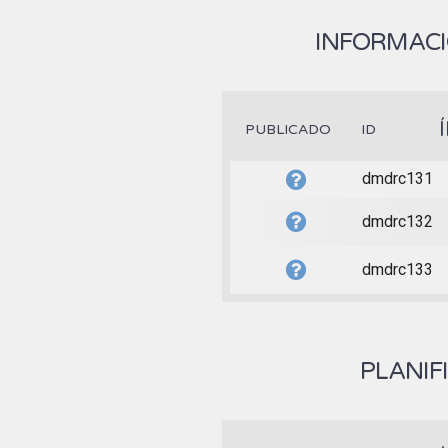
INFORMACI
PUBLICADO
ID
dmdrc131
dmdrc132
dmdrc133
PLANIF