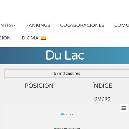
YNTRA?
RANKINGS
COLABORACIONES
COMU
CIÓN
IDIOMA:
Du Lac
57 indicadores
POSICIÓN
ÍNDICE
-
DMDRC
Du Lac
Transparencia Municipal