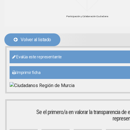
Participación y Colaboración Ciudadana
Volver al listado
Evalúa este representante
Imprimir ficha
Se el primero/a en valorar la transparencia de 
represen