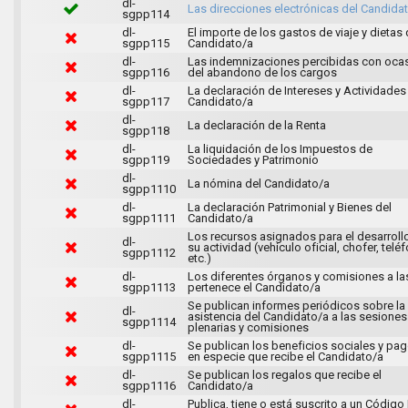
dl-
Las direcciones electrónicas del Candida
sgpp114
dl-
El importe de los gastos de viaje y dietas 
sgpp115
Candidato/a
dl-
Las indemnizaciones percibidas con oca
sgpp116
del abandono de los cargos
dl-
La declaración de Intereses y Actividades
sgpp117
Candidato/a
dl-
La declaración de la Renta
sgpp118
dl-
La liquidación de los Impuestos de
sgpp119
Sociedades y Patrimonio
dl-
La nómina del Candidato/a
sgpp1110
dl-
La declaración Patrimonial y Bienes del
sgpp1111
Candidato/a
Los recursos asignados para el desarroll
dl-
su actividad (vehículo oficial, chofer, telé
sgpp1112
etc.)
dl-
Los diferentes órganos y comisiones a la
sgpp1113
pertenece el Candidato/a
Se publican informes periódicos sobre la
dl-
asistencia del Candidato/a a las sesiones
sgpp1114
plenarias y comisiones
dl-
Se publican los beneficios sociales y pa
sgpp1115
en especie que recibe el Candidato/a
dl-
Se publican los regalos que recibe el
sgpp1116
Candidato/a
dl-
Publica, tiene o está suscrito a un Código 