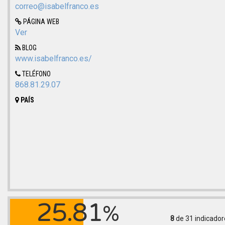
correo@isabelfranco.es
PÁGINA WEB
Ver
BLOG
www.isabelfranco.es/
TELÉFONO
868.81.29.07
PAÍS
25.81
%
8
de 31
indicador