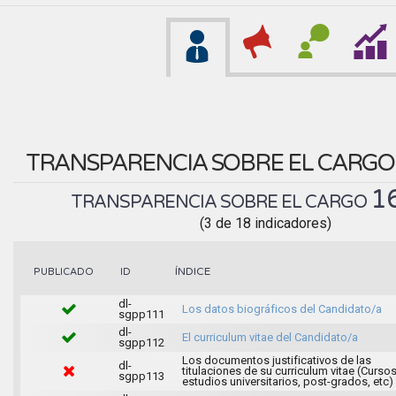
TRANSPARENCIA SOBRE EL CARG
1
TRANSPARENCIA SOBRE EL CARGO
(3 de 18 indicadores)
ÍNDICE
PUBLICADO
ID
dl-
Los datos biográficos del Candidato/a
sgpp111
dl-
El curriculum vitae del Candidato/a
sgpp112
Los documentos justificativos de las
dl-
titulaciones de su curriculum vitae (Cursos
sgpp113
estudios universitarios, post-grados, etc)