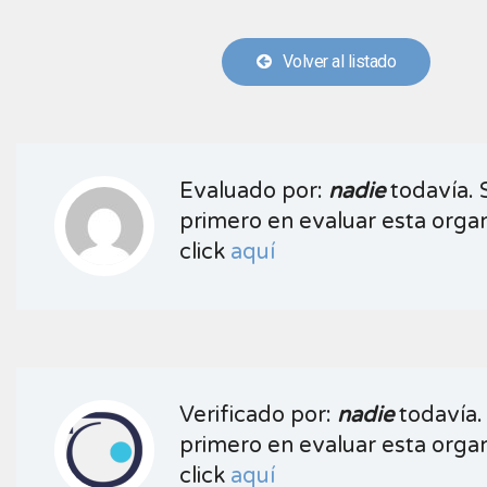
Volver al listado
Evaluado por:
nadie
todavía. 
primero en evaluar esta organ
click
aquí
Verificado por:
nadie
todavía.
primero en evaluar esta organ
click
aquí