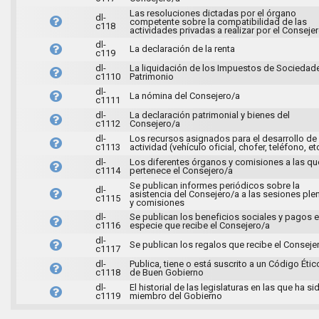
Las resoluciones dictadas por el órgano
dl-
competente sobre la compatibilidad de las
c118
actividades privadas a realizar por el Conseje
dl-
La declaración de la renta
c119
dl-
La liquidación de los Impuestos de Sociedad
c1110
Patrimonio
dl-
La nómina del Consejero/a
c1111
dl-
La declaración patrimonial y bienes del
c1112
Consejero/a
dl-
Los recursos asignados para el desarrollo de
c1113
actividad (vehículo oficial, chofer, teléfono, et
dl-
Los diferentes órganos y comisiones a las qu
c1114
pertenece el Consejero/a
Se publican informes periódicos sobre la
dl-
asistencia del Consejero/a a las sesiones ple
c1115
y comisiones
dl-
Se publican los beneficios sociales y pagos 
c1116
especie que recibe el Consejero/a
dl-
Se publican los regalos que recibe el Conseje
c1117
dl-
Publica, tiene o está suscrito a un Código Étic
c1118
de Buen Gobierno
dl-
El historial de las legislaturas en las que ha si
c1119
miembro del Gobierno