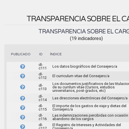
TRANSPARENCIA SOBRE EL 
TRANSPARENCIA SOBRE EL CAR
(19 indicadores)
ÍNDICE
PUBLICADO
ID
dl-
Los datos biográficos del Consejero/a
c111
dl-
El curriculum vitae del Consejero/a
c112
Los documentos justificativos de las titulaci
dl-
de su currilum vitae (Cursos, estudios
c113
universitarios, post-grados, etc)
dl-
Las direcciones electrónicas del Consejero/a
c114
dl-
El importe de los gastos de viaje y dietas del
c115
Consejero/a
dl-
Las indemnizaciones percibidas con ocasión 
c116
abandono de los cargos
dl-
El Registro de Intereses y Actividades del
c117
Consejero/a