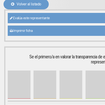
Volver al listado
Evalúa este representante
Imprimir ficha
Se el primero/a en valorar la transparencia de 
represen