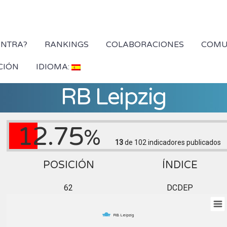
YNTRA?
RANKINGS
COLABORACIONES
COMU
CIÓN
IDIOMA:
RB Leipzig
12.75
%
13
de 102
indicadores publicados
POSICIÓN
ÍNDICE
62
DCDEP
RB Leipzig