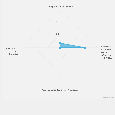
Transparencia Institucional
40
20
0
Comunica…
Contrataci…
y Relación
de
con los
Servicios
Aficionados
y el Público
Transparencia Económico-Financiera
Highcharts.com