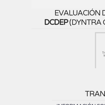
EVALUACIÓN D
DCDEP
(
DYNTRA 
T
I
TRAN