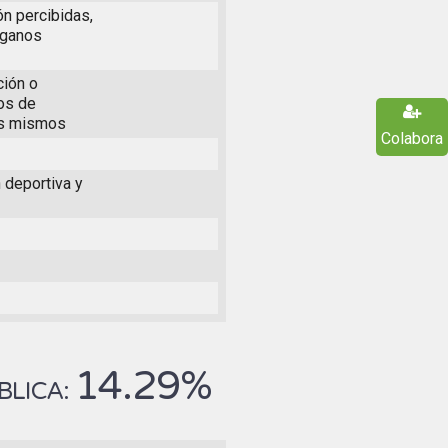
ón percibidas,
rganos
ción o
os de
los mismos
Colabora
 deportiva y
14.29%
BLICA: