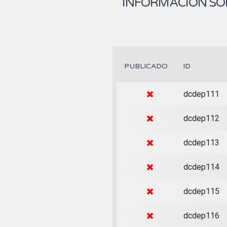
INFORMACIÓN SOB
PUBLICADO
ID
dcdep111
dcdep112
dcdep113
dcdep114
dcdep115
dcdep116