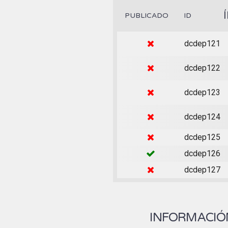
PUBLICADO
ID
dcdep121
dcdep122
dcdep123
dcdep124
dcdep125
dcdep126
dcdep127
INFORMACIÓN