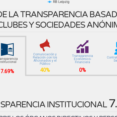
RB Leipzig
E LA TRANSPARENCIA BASADA
CLUBES Y SOCIEDADES ANÓNI
Comunicación y
Transparencia
Relación con los
Contra
ransparencia
Económico-
Aficionados y el
Se
nstitucional
Financiera
Público
40%
0%
7.69%
7
SPARENCIA INSTITUCIONAL