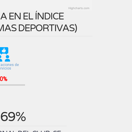
Highcharts.com
 EN EL ÍNDICE
MAS DEPORTIVAS
)
taciones de
rvicios
0%
.69%