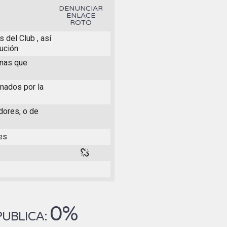
DENUNCIAR
ENLACE
ROTO
 del Club , así
ución
rnas que
mados por la
dores, o de
nes
0%
PUBLICA: