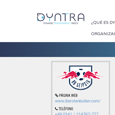
¿QUÉ ES D
ORGANIZA
PÁGINA WEB
www.dierotenbullen.com/
TELÉFONO
+49 0341 / 124797-777