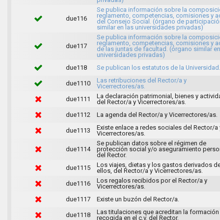
Se publica información sobre la composici
reglamento, competencias, comisiones y a
due116
del Consejo Social. (órgano de participaci
similar en las universidades privadas)
Se publica información sobre la composici
reglamento, competencias, comisiones y a
due117
de las juntas de facultad. (órgano similar en
universidades privadas)
due118
Se publican los estatutos de la Universidad
Las retribuciones del Rector/a y
due1110
Vicerrectores/as.
La declaración patrimonial, bienes y activi
due1111
del Rector/a y Vicerrectores/as.
due1112
La agenda del Rector/a y Vicerrectores/as.
Existe enlace a redes sociales del Rector/a 
due1113
Vicerrectores/as.
Se publican datos sobre el régimen de
due1114
protección social y/o aseguramiento perso
del Rector.
Los viajes, dietas y los gastos derivados d
due1115
ellos, del Rector/a y Vicerrectores/as.
Los regalos recibidos por el Rector/a y
due1116
Vicerrectores/as.
due1117
Existe un buzón del Rector/a.
Las titulaciones que acreditan la formación
due1118
recogida en el c.v. del Rector.