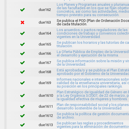
Los Planes y Programas anuales y plurianua
de las facultades en los que se fijan objeti
due162
concretos, así como las actividades, medio
tiempo previsto para su consecución.
Se publica el POD (Plan de Ordenación Doc
due163
de cada titulación.
Los acuerdos o pactos reguladores de las
due164
condiciones de trabajo y convenios colect
vigentes en la Universidad.
Se publican los horarios y las tutorías de c
due165
titulación.
La Oferta Pública de Empleo de la Universid
due166
el desarrollo y ejecución de la misma.
Se publica información sobre la misión y vi
due167
de la Universidad.
Está aprobada/o y se publica el Plan Estrat
due168
aprobado por el Gobierno de la Universidad
Informes nacionales e internacionales sobr
due169
calidad de la enseñanaza universitaria, así
su posición en los principales rankings.
Plan Estratégico de Igualdad de Género en
due1610
a la Ley Orgánica 3/2007, de 22 de marzo, 
la igualdad efectiva de mujeres y hombres.
Plan de responsabilidad social y los planes
due1611
desarrollo sostenible de la Universidad.
Se publica la política de gestión documenta
due1612
de archivo.
Se publican las reglas y procedimientos
due1613
vigentes para la eliminación de documento