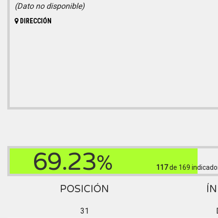
(Dato no disponible)
DIRECCIÓN
69.23
%
117
de 169
indicado
POSICIÓN
ÍN
31