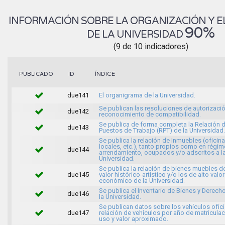
INFORMACIÓN SOBRE LA ORGANIZACIÓN Y E
90%
DE LA UNIVERSIDAD
(9 de 10 indicadores)
ÍNDICE
PUBLICADO
ID
due141
El organigrama de la Universidad.
Se publican las resoluciones de autorizaci
due142
reconocimiento de compatibilidad.
Se publica de forma completa la Relación 
due143
Puestos de Trabajo (RPT) de la Universidad.
Se publica la relación de Inmuebles (oficina
locales, etc.), tanto propios como en régi
due144
arrendamiento, ocupados y/o adscritos a l
Universidad.
Se publica la relación de bienes muebles d
due145
valor histórico-artístico y/o los de alto valor
económico de la Universidad.
Se publica el Inventario de Bienes y Derech
due146
la Universidad.
Se publican datos sobre los vehículos ofici
due147
relación de vehículos por año de matriculac
uso y valor aproximado.