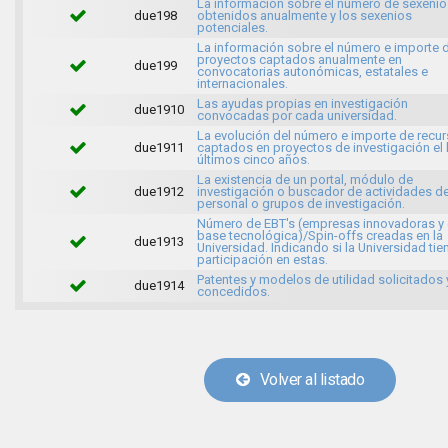
La información sobre el número de sexenio
due198
obtenidos anualmente y los sexenios
potenciales.
La información sobre el número e importe 
proyectos captados anualmente en
due199
convocatorias autonómicas, estatales e
internacionales.
Las ayudas propias en investigación
due1910
convocadas por cada universidad.
La evolución del número e importe de recu
due1911
captados en proyectos de investigación el 
últimos cinco años.
La existencia de un portal, módulo de
due1912
investigación o buscador de actividades d
personal o grupos de investigación.
Número de EBT's (empresas innovadoras y
base tecnológica)/Spin-offs creadas en la
due1913
Universidad. Indicando si la Universidad tie
participación en estas.
Patentes y modelos de utilidad solicitados 
due1914
concedidos.
Volver al listado