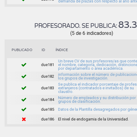
demanda de plazas con respecto al año ante
83.
PROFESORADO. SE PUBLICA:
(5 de 6 indicadores)
ÍNDICE
PUBLICADO
ID
Un breve CV de sus profesores/as que cont
due181
el nombre, categoría, dedicación, distincion
por departamento o área académica.
información sobre el número de publicacion
due182
los grupos de investigación.
Se publica el indicador porcentaje de profe
due183
extranjeros (contratados e invitados) de su
claustro.
Número de empleados y su distribución por
due184
grupos de clasificación.
due185
Datos de la Plantilla desagregados por géne
due186
El nivel de endogamia de la Universidad.