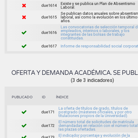
Existe y se publica un Plan de Absentismo
due1614
Laboral.
Se publican datos anuales sobre absentis
due1615
laboral, así como la evolución en los último
años.
Las convocatorias de selección temporal d
empleados, interinos o laborales, y los
due1616
integrantes de las bolsas de trabajo
constituidas.
due1617
Informe de responsabilidad social corporat
OFERTA Y DEMANDA ACADÉMICA. SE PUBL
(3 de 3 indicadores)
ÍNDICE
PUBLICADO
ID
La oferta de títulos de grado, títulos de
due171
postgrado (másteres oficiales, y por otro
títulaciones propios de la Universidad).
El número total de solicitudes de matrícula
due172
demandadas en relación con el número total
las plazas ofertadas.
El indicador porcentaje y evolución de la
due173