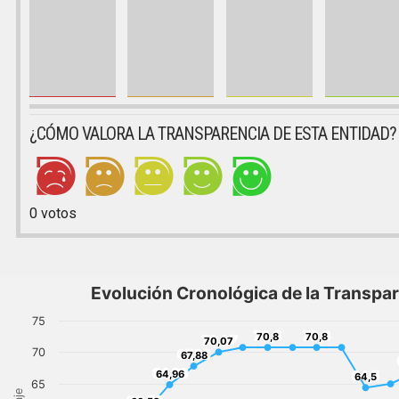
¿CÓMO VALORA LA TRANSPARENCIA DE ESTA ENTIDAD?
0
votos
Evolución Cronológica de la Transpa
75
70,8
70,8
70,8
70,8
70,07
70,07
70
67,88
67,88
64,96
64,96
64,5
64,5
65