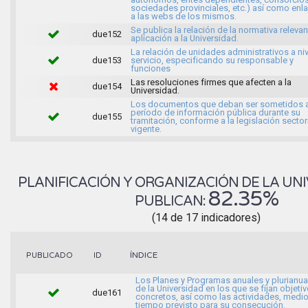
sociedades provinciales, etc.) así como enl
a las webs de los mismos.
Se publica la relación de la normativa releva
due152
aplicación a la Universidad.
La relación de unidades administrativos a ni
due153
servicio, especificando su responsable y
funciones
Las resoluciones firmes que afecten a la
due154
Universidad.
Los documentos que deban ser sometidos 
período de información pública durante su
due155
tramitación, conforme a la legislación sector
vigente.
PLANIFICACIÓN Y ORGANIZACIÓN DE LA UNI
82.35%
PUBLICAN:
(14 de 17 indicadores)
ÍNDICE
PUBLICADO
ID
Los Planes y Programas anuales y plurianua
de la Universidad en los que se fijan objeti
due161
concretos, así como las actividades, medio
tiempo previsto para su consecución.