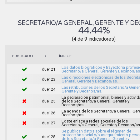
SECRETARIO/A GENERAL, GERENTE Y D
44.44%
(4 de 9 indicadores)
ÍNDICE
PUBLICADO
ID
Los datos biográficos y trayectoria profesi
due121
Secretario/a General, Gerente y Decanos/as
Las direcciones electrónicas de los Secreta
due123
General, Gerente y Decanos/as.
Las retribuciones de los Secretario/a Gener
due124
Gerente y Decanos/as.
La declaración patrimonial, bienes y activi
due125
de los Secretario/a General, Gerente y
Decanos/as.
La agenda de los Secretario/a General, Ger
due126
Decanos/as.
Existe enlace a redes sociales de los
due127
Secretario/a General, Gerente y Decanos/as
Se publican datos sobre el régimen de
protección social y/o aseguramiento perso
due128
de los Secretario/a General, Gerente y