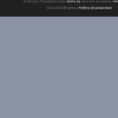
de
Dynamic Transparency Index
,
dyntra.org
. Dirección de contacto:
inf
2014-2024 © Dyntra |
Política de privacidad