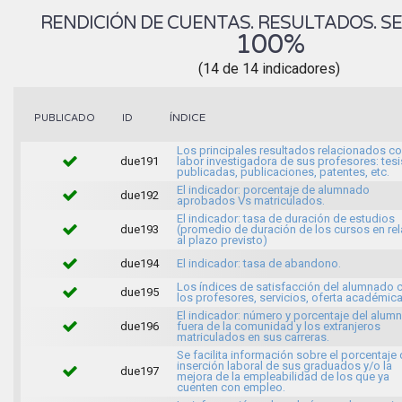
RENDICIÓN DE CUENTAS. RESULTADOS. SE
100%
(14 de 14 indicadores)
ÍNDICE
PUBLICADO
ID
Los principales resultados relacionados co
due191
labor investigadora de sus profesores: tesi
publicadas, publicaciones, patentes, etc.
El indicador: porcentaje de alumnado
due192
aprobados Vs matriculados.
El indicador: tasa de duración de estudios
due193
(promedio de duración de los cursos en rel
al plazo previsto)
due194
El indicador: tasa de abandono.
Los índices de satisfacción del alumnado 
due195
los profesores, servicios, oferta académica
El indicador: número y porcentaje del alum
due196
fuera de la comunidad y los extranjeros
matriculados en sus carreras.
Se facilita información sobre el porcentaje
inserción laboral de sus graduados y/o la
due197
mejora de la empleabilidad de los que ya
cuenten con empleo.