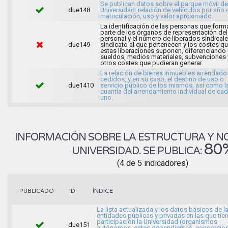
Se publican datos sobre el parque móvil de
due148
Universidad: relación de vehículos por año 
matriculación, uso y valor aproximado.
La identificación de las personas que form
parte de los órganos de representación del
personal y el número de liberados sindicale
due149
sindicato al que pertenecen y los costes q
estas liberaciones suponen, diferenciando
sueldos, medios materiales, subvenciones 
otros costes que pudieran generar.
La relación de bienes inmuebles arrendado
cedidos, y en su caso, el destino de uso o
due1410
servicio público de los mismos, así como l
cuantía del arrendamiento individual de ca
uno.
INFORMACIÓN SOBRE LA ESTRUCTURA Y N
80
UNIVERSIDAD. SE PUBLICA:
(4 de 5 indicadores)
ÍNDICE
PUBLICADO
ID
La lista actualizada y los datos básicos de l
entidades públicas y privadas en las que tie
participación la Universidad (organismos
due151
autónomos, entes dependientes, consorcios