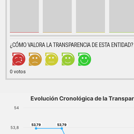
¿CÓMO VALORA LA TRANSPARENCIA DE ESTA ENTIDAD?
0
votos
Evolución Cronológica de la Transpa
54
53,79
53,79
53,79
53,79
53,8