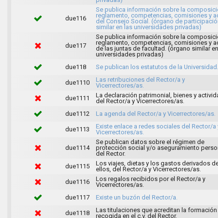
Se publica información sobre la composici
reglamento, competencias, comisiones y a
due116
del Consejo Social. (órgano de participaci
similar en las universidades privadas)
Se publica información sobre la composici
reglamento, competencias, comisiones y a
due117
de las juntas de facultad. (órgano similar en
universidades privadas)
due118
Se publican los estatutos de la Universidad
Las retribuciones del Rector/a y
due1110
Vicerrectores/as.
La declaración patrimonial, bienes y activi
due1111
del Rector/a y Vicerrectores/as.
due1112
La agenda del Rector/a y Vicerrectores/as.
Existe enlace a redes sociales del Rector/a 
due1113
Vicerrectores/as.
Se publican datos sobre el régimen de
due1114
protección social y/o aseguramiento perso
del Rector.
Los viajes, dietas y los gastos derivados d
due1115
ellos, del Rector/a y Vicerrectores/as.
Los regalos recibidos por el Rector/a y
due1116
Vicerrectores/as.
due1117
Existe un buzón del Rector/a.
Las titulaciones que acreditan la formación
due1118
recogida en el c.v. del Rector.