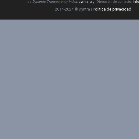
de
Dynamic Transparency Index
,
dyntra.org
. Dirección de contacto:
inf
2014-2024 © Dyntra |
Política de privacidad