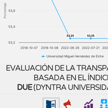
Porcentaje
53,6
53,4
53,25
53,25
53,25
53,25
53,2
2018-10-07
2018-10-08
2022-06-26
2022-07-21
202
Universidad Miguel Hernández de Elche
EVALUACIÓN DE LA TRANSP
BASADA EN EL ÍNDIC
DUE
(
DYNTRA UNIVERSID