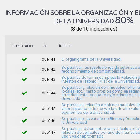
INFORMACIÓN SOBRE LA ORGANIZACIÓN Y E
80%
DE LA UNIVERSIDAD
(8 de 10 indicadores)
ÍNDICE
PUBLICADO
ID
due141
El organigrama de la Universidad.
Se publican las resoluciones de autorizaci
due142
reconocimiento de compatibilidad.
Se publica de forma completa la Relación 
due143
Puestos de Trabajo (RPT) de la Universidad.
Se publica la relación de Inmuebles (oficina
locales, etc.), tanto propios como en régi
due144
arrendamiento, ocupados y/o adscritos a l
Universidad.
Se publica la relación de bienes muebles d
due145
valor histórico-artístico y/o los de alto valor
económico de la Universidad.
Se publica el Inventario de Bienes y Derech
due146
la Universidad.
Se publican datos sobre los vehículos ofici
due147
relación de vehículos por año de matriculac
uso y valor aproximado.