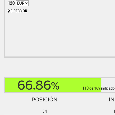
120
DIRECCIÓN
66.86
%
113
de 169
indicado
POSICIÓN
ÍN
34