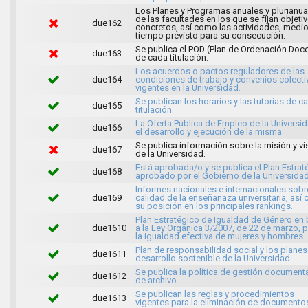
Los Planes y Programas anuales y plurianua
de las facultades en los que se fijan objeti
due162
concretos, así como las actividades, medio
tiempo previsto para su consecución.
Se publica el POD (Plan de Ordenación Doc
due163
de cada titulación.
Los acuerdos o pactos reguladores de las
due164
condiciones de trabajo y convenios colect
vigentes en la Universidad.
Se publican los horarios y las tutorías de c
due165
titulación.
La Oferta Pública de Empleo de la Universid
due166
el desarrollo y ejecución de la misma.
Se publica información sobre la misión y vi
due167
de la Universidad.
Está aprobada/o y se publica el Plan Estrat
due168
aprobado por el Gobierno de la Universidad
Informes nacionales e internacionales sobr
due169
calidad de la enseñanaza universitaria, así
su posición en los principales rankings.
Plan Estratégico de Igualdad de Género en
due1610
a la Ley Orgánica 3/2007, de 22 de marzo, 
la igualdad efectiva de mujeres y hombres.
Plan de responsabilidad social y los planes
due1611
desarrollo sostenible de la Universidad.
Se publica la política de gestión documenta
due1612
de archivo.
Se publican las reglas y procedimientos
due1613
vigentes para la eliminación de documento