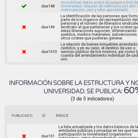
Se publican datos sobre el parque móvil de
due148
Universidad: relación de vehículos por año 
matriculación, uso y valor aproximado.
La identificación de las personas que form
parte de los órganos de representación del
personal y el número de liberados sindicale
due149
sindicato al que pertenecen y los costes q
estas liberaciones suponen, diferenciando
sueldos, medios materiales, subvenciones 
otros costes que pudieran generar.
La relación de bienes inmuebles arrendado
cedidos, y en su caso, el destino de uso o
due1410
servicio público de los mismos, así como l
cuantía del arrendamiento individual de ca
uno.
INFORMACIÓN SOBRE LA ESTRUCTURA Y N
60
UNIVERSIDAD. SE PUBLICA:
(3 de 5 indicadores)
ÍNDICE
PUBLICADO
ID
La lista actualizada y los datos básicos de l
entidades públicas y privadas en las que tie
participación la Universidad (organismos
due151
autónomos, entes dependientes, consorcios