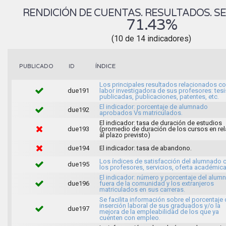
RENDICIÓN DE CUENTAS. RESULTADOS. SE
71.43%
(10 de 14 indicadores)
ÍNDICE
PUBLICADO
ID
Los principales resultados relacionados co
due191
labor investigadora de sus profesores: tesi
publicadas, publicaciones, patentes, etc.
El indicador: porcentaje de alumnado
due192
aprobados Vs matriculados.
El indicador: tasa de duración de estudios
due193
(promedio de duración de los cursos en rel
al plazo previsto)
due194
El indicador: tasa de abandono.
Los índices de satisfacción del alumnado 
due195
los profesores, servicios, oferta académica
El indicador: número y porcentaje del alum
due196
fuera de la comunidad y los extranjeros
matriculados en sus carreras.
Se facilita información sobre el porcentaje
inserción laboral de sus graduados y/o la
due197
mejora de la empleabilidad de los que ya
cuenten con empleo.