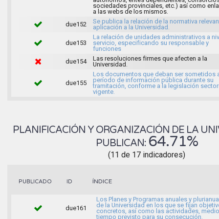
sociedades provinciales, etc.) así como enl
a las webs de los mismos.
Se publica la relación de la normativa releva
due152
aplicación a la Universidad.
La relación de unidades administrativos a ni
due153
servicio, especificando su responsable y
funciones
Las resoluciones firmes que afecten a la
due154
Universidad.
Los documentos que deban ser sometidos 
período de información pública durante su
due155
tramitación, conforme a la legislación sector
vigente.
PLANIFICACIÓN Y ORGANIZACIÓN DE LA UNI
64.71%
PUBLICAN:
(11 de 17 indicadores)
ÍNDICE
PUBLICADO
ID
Los Planes y Programas anuales y plurianua
de la Universidad en los que se fijan objeti
due161
concretos, así como las actividades, medio
tiempo previsto para su consecución.