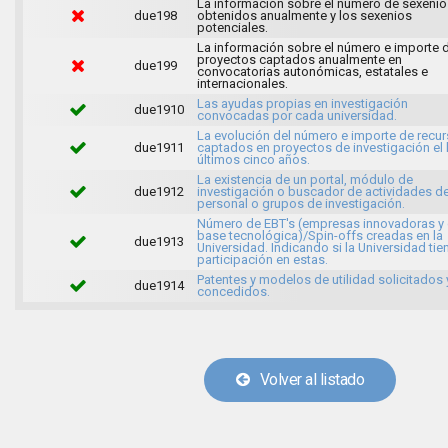
La información sobre el número de sexenio
due198
obtenidos anualmente y los sexenios
potenciales.
La información sobre el número e importe 
proyectos captados anualmente en
due199
convocatorias autonómicas, estatales e
internacionales.
Las ayudas propias en investigación
due1910
convocadas por cada universidad.
La evolución del número e importe de recu
due1911
captados en proyectos de investigación el 
últimos cinco años.
La existencia de un portal, módulo de
due1912
investigación o buscador de actividades d
personal o grupos de investigación.
Número de EBT's (empresas innovadoras y
base tecnológica)/Spin-offs creadas en la
due1913
Universidad. Indicando si la Universidad tie
participación en estas.
Patentes y modelos de utilidad solicitados 
due1914
concedidos.
Volver al listado