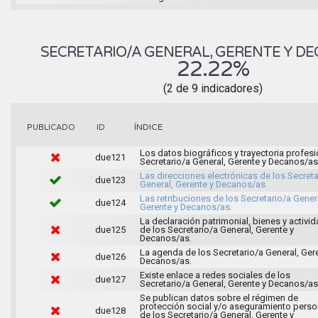
SECRETARIO/A GENERAL, GERENTE Y D
22.22%
(2 de 9 indicadores)
ÍNDICE
PUBLICADO
ID
Los datos biográficos y trayectoria profesi
due121
Secretario/a General, Gerente y Decanos/as
Las direcciones electrónicas de los Secreta
due123
General, Gerente y Decanos/as.
Las retribuciones de los Secretario/a Gener
due124
Gerente y Decanos/as.
La declaración patrimonial, bienes y activi
due125
de los Secretario/a General, Gerente y
Decanos/as.
La agenda de los Secretario/a General, Ger
due126
Decanos/as.
Existe enlace a redes sociales de los
due127
Secretario/a General, Gerente y Decanos/as
Se publican datos sobre el régimen de
protección social y/o aseguramiento perso
due128
de los Secretario/a General, Gerente y