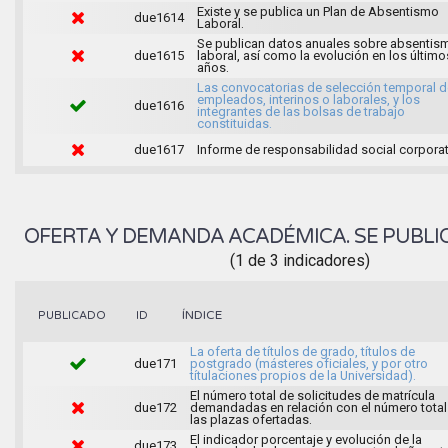
Existe y se publica un Plan de Absentismo
due1614
Laboral.
Se publican datos anuales sobre absentis
due1615
laboral, así como la evolución en los último
años.
Las convocatorias de selección temporal d
empleados, interinos o laborales, y los
due1616
integrantes de las bolsas de trabajo
constituidas.
due1617
Informe de responsabilidad social corporat
OFERTA Y DEMANDA ACADÉMICA. SE PUBLI
(1 de 3 indicadores)
ÍNDICE
PUBLICADO
ID
La oferta de títulos de grado, títulos de
due171
postgrado (másteres oficiales, y por otro
títulaciones propios de la Universidad).
El número total de solicitudes de matrícula
due172
demandadas en relación con el número total
las plazas ofertadas.
El indicador porcentaje y evolución de la
due173