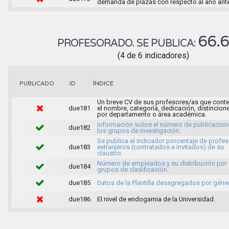
demanda de plazas con respecto al año ante
66.
PROFESORADO. SE PUBLICA:
(4 de 6 indicadores)
ÍNDICE
PUBLICADO
ID
Un breve CV de sus profesores/as que cont
due181
el nombre, categoría, dedicación, distincion
por departamento o área académica.
información sobre el número de publicacion
due182
los grupos de investigación.
Se publica el indicador porcentaje de profe
due183
extranjeros (contratados e invitados) de su
claustro.
Número de empleados y su distribución por
due184
grupos de clasificación.
due185
Datos de la Plantilla desagregados por géne
due186
El nivel de endogamia de la Universidad.