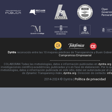
Dyntra
reconocido entre las 10 mejores prácticas de Transparencia y Buen Gobie
Compromiso Empresarial
COLABORAN Todas las metodologías, datos e información publicadas en
dyntra.org
investigaciones científico-académicas, publicadas y/o en fase de elaboración. Por lo qu
metodologías, datos e información publicada en este sitio, debe ser autorizada por el 
de
Dynamic Transparency Index
,
dyntra.org
. Dirección de contacto:
inf
2014-2024 © Dyntra |
Política de privacidad