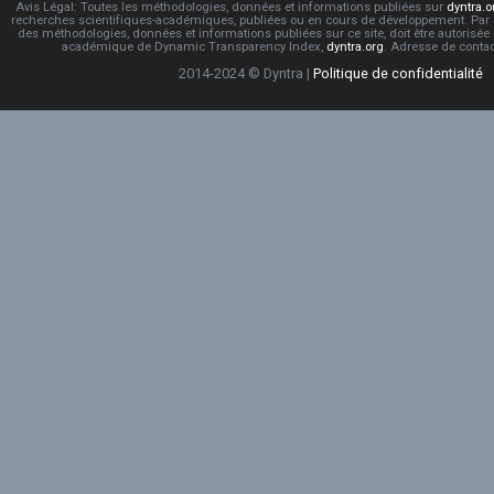
Avis Légal: Toutes les méthodologies, données et informations publiées sur
dyntra.o
recherches scientifiques-académiques, publiées ou en cours de développement. Par co
des méthodologies, données et informations publiées sur ce site, doit être autorisée
académique de Dynamic Transparency Index,
dyntra.org
. Adresse de conta
2014-2024 © Dyntra |
Politique de confidentialité