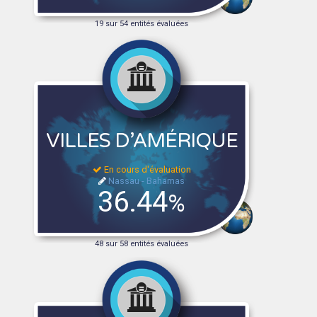
19 sur 54 entités évaluées
VILLES D’AMÉRIQUE
En cours d'évaluation
Nassau - Bahamas
36.44
%
48 sur 58 entités évaluées