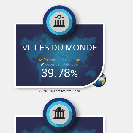
VILLES DU MONDE
En cours d'évaluation
Ostende - Belgique
39.78
%
73 sur 253 entités évaluées