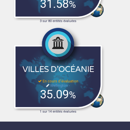
31.58
%
3 sur 80 entités évaluées
VILLES D’OCÉANIE
En cours d'évaluation
Wellington -
35.09
%
1 sur 14 entités évaluées