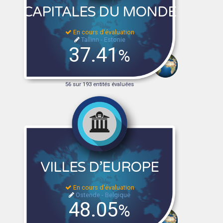
CAPITALES DU MONDE
En cours d'évaluation
Tallinn - Estonie
37.41
%
56 sur 193 entités évaluées
VILLES D’EUROPE
En cours d'évaluation
Ostende - Belgique
48.05
%