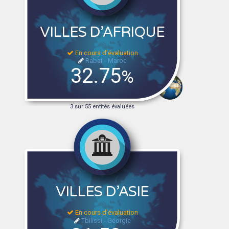
VILLES D’AFRIQUE
En cours d'évaluation
Rabat - Maroc
32.75
%
3 sur 55 entités évaluées
VILLES D’ASIE
En cours d'évaluation
Tbilissi - Géorgie