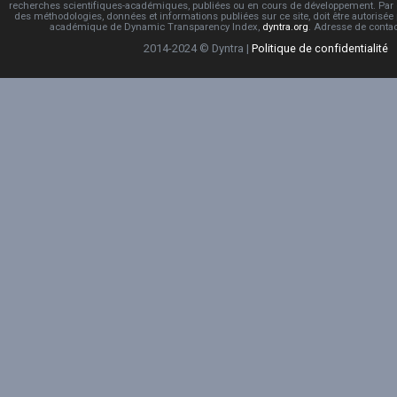
recherches scientifiques-académiques, publiées ou en cours de développement. Par co
des méthodologies, données et informations publiées sur ce site, doit être autorisée
académique de Dynamic Transparency Index,
dyntra.org
. Adresse de conta
2014-2024 © Dyntra |
Politique de confidentialité