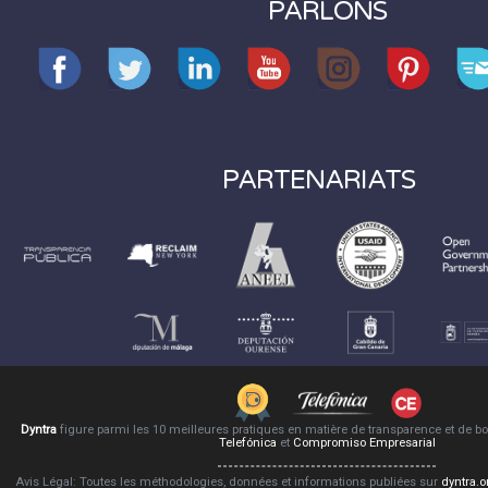
PARLONS
PARTENARIATS
Dyntra
figure parmi les 10 meilleures pratiques en matière de transparence et de 
Telefónica
et
Compromiso Empresarial
Avis Légal: Toutes les méthodologies, données et informations publiées sur
dyntra.o