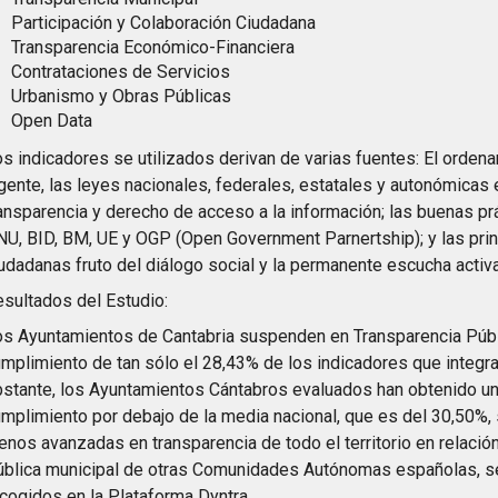
Participación y Colaboración Ciudadana
Transparencia Económico-Financiera
Contrataciones de Servicios
Urbanismo y Obras Públicas
Open Data
s indicadores se utilizados derivan de varias fuentes: El ordena
gente, las leyes nacionales, federales, estatales y autonómicas 
ansparencia y derecho de acceso a la información; las buenas prá
U, BID, BM, UE y OGP (Open Government Parnertship); y las pr
udadanas fruto del diálogo social y la permanente escucha activa
sultados del Estudio:
s Ayuntamientos de Cantabria suspenden en Transparencia Públ
mplimiento de tan sólo el 28,43% de los indicadores que integr
stante, los Ayuntamientos Cántabros evaluados han obtenido un
mplimiento por debajo de la media nacional, que es del 30,50%,
nos avanzadas en transparencia de todo el territorio en relación
ública municipal de otras Comunidades Autónomas españolas, s
cogidos en la Plataforma Dyntra.