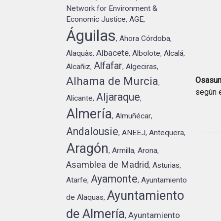
Network for Environment &
Economic Justice
AGE
,
,
Águilas
Ahora Córdoba
,
,
Albacete
Alaquàs
Albolote
Alcalá
,
,
,
,
Alfafar
Alcañiz
Algeciras
,
,
,
Alhama de Murcia
Osasuna
,
según e
Aljaraque
Alicante
,
,
Almería
Almuñécar
,
,
Andalousie
ANEEJ
Antequera
,
,
,
Aragón
Armilla
Arona
,
,
,
Asamblea de Madrid
Asturias
,
,
Ayamonte
Atarfe
Ayuntamiento
,
,
Ayuntamiento
de Alaquas
,
de Almería
Ayuntamiento
,