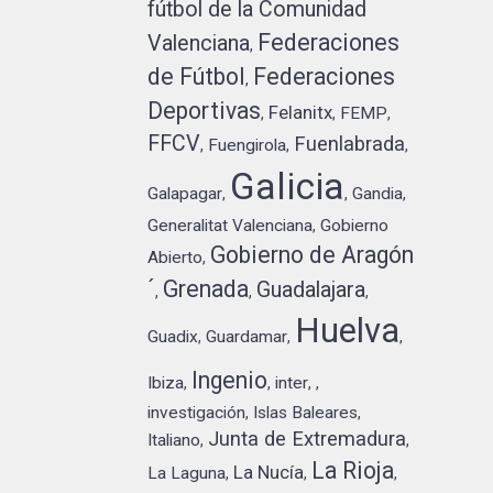
fútbol de la Comunidad
Federaciones
Valenciana
,
de Fútbol
Federaciones
,
Deportivas
Felanitx
FEMP
,
,
,
FFCV
Fuenlabrada
Fuengirola
,
,
,
Galicia
Galapagar
Gandia
,
,
,
Generalitat Valenciana
Gobierno
,
Gobierno de Aragón
Abierto
,
´
Grenada
Guadalajara
,
,
,
Huelva
Guadix
Guardamar
,
,
,
Ingenio
Ibiza
inter
,
,
,
,
investigación
Islas Baleares
,
,
Junta de Extremadura
Italiano
,
,
La Rioja
La Nucía
La Laguna
,
,
,