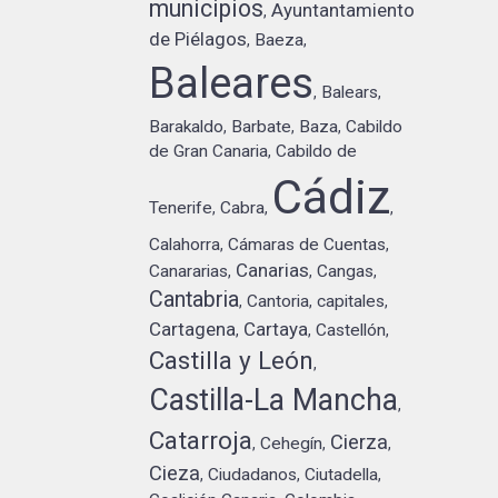
municipios
Ayuntantamiento
,
de Piélagos
Baeza
,
,
Baleares
Balears
,
,
Barakaldo
Barbate
Baza
Cabildo
,
,
,
de Gran Canaria
Cabildo de
,
Cádiz
Tenerife
Cabra
,
,
,
Calahorra
Cámaras de Cuentas
,
,
Canarias
Canararias
Cangas
,
,
,
Cantabria
Cantoria
capitales
,
,
,
Cartagena
Cartaya
Castellón
,
,
,
Castilla y León
,
Castilla-La Mancha
,
Catarroja
Cierza
Cehegín
,
,
,
Cieza
Ciudadanos
Ciutadella
,
,
,