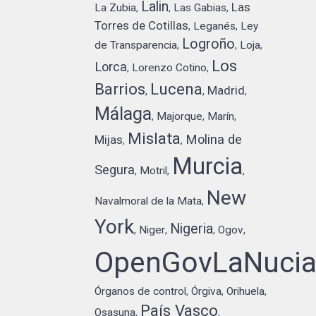
Lalin
Las
La Zubia
Las Gabias
,
,
,
Torres de Cotillas
Leganés
Ley
,
,
Logroño
de Transparencia
Loja
,
,
,
Los
Lorca
Lorenzo Cotino
,
,
Barrios
Lucena
Madrid
,
,
,
Málaga
Majorque
Marín
,
,
,
Mislata
Molina de
Mijas
,
,
Murcia
Segura
Motril
,
,
,
New
Navalmoral de la Mata
,
York
Nigeria
Niger
Ogov
,
,
,
,
OpenGovLaNuci
Órganos de control
Órgiva
Orihuela
,
,
,
País Vasco
Osasuna
,
,