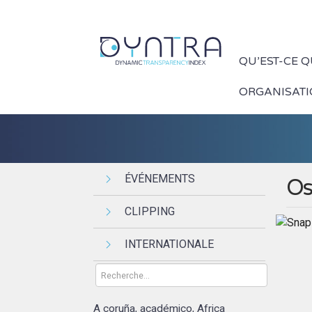
QU’EST-CE 
ORGANISAT
ÉVÉNEMENTS
Os
CLIPPING
INTERNATIONALE
A coruña
académico
Africa
,
,