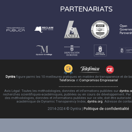
PARTENARIATS
Dyntra
figure parmi les 10 meilleures pratiques en matière de transparence et de 
Telefónica
et
Compromiso Empresarial
Avis Légal: Toutes les méthodologies, données et informations publiées sur
dyntra.o
recherches scientifiques-académiques, publiées ou en cours de développement. Par co
des méthodologies, données et informations publiées sur ce site, doit être autorisée
académique de Dynamic Transparency Index,
dyntra.org
. Adresse de conta
2014-2024 © Dyntra |
Politique de confidentialité