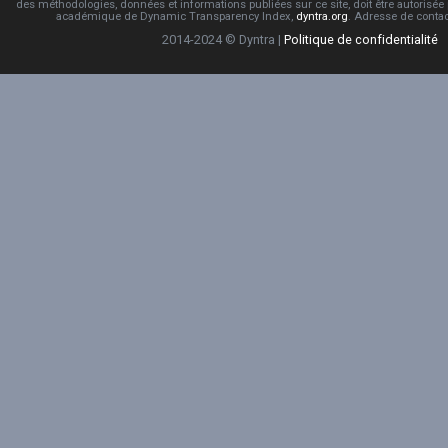
des méthodologies, données et informations publiées sur ce site, doit être autorisée
académique de Dynamic Transparency Index,
dyntra.org
. Adresse de conta
2014-2024 © Dyntra |
Politique de confidentialité