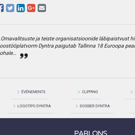
Omavalitsuste ja teiste organisatsioonide läbipaistvust h
oostööplatvorm Dyntra paigutab Tallinna 18 Euroopa peal
ohale…
ÉVÉNEMENTS
CLIPPING
LOGOTIPO DYNTRA
DOSSIER DYNTRA
PARLONS