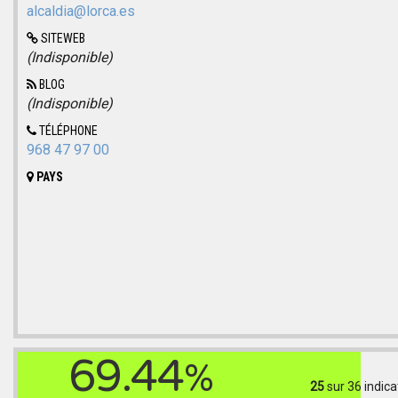
alcaldia@lorca.es
SITEWEB
(Indisponible)
BLOG
(Indisponible)
TÉLÉPHONE
968 47 97 00
PAYS
69.44
%
25
sur 36
indica