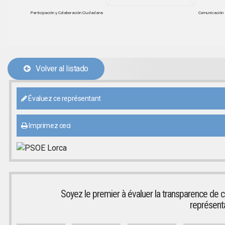
Participación y Colaboración Ciudadana
Comunicación 
Volver al listado
Évaluez ce représentant
Imprimez ceci
Soyez le premier à évaluer la transparence de c
représent