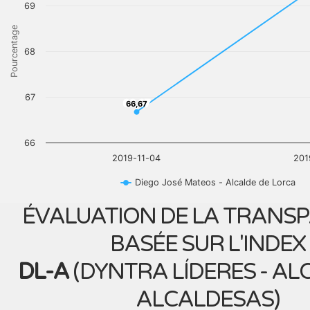
69
Pourcentage
68
67
66,67
66,67
66
2019-11-04
201
Diego José Mateos - Alcalde de Lorca
ÉVALUATION DE LA TRANS
BASÉE SUR L'INDEX
DL-A
(
DYNTRA LÍDERES - AL
ALCALDESAS
)