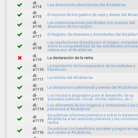
dl-
Las direcciones electrónicas del Alcalde/sa.
a114
dl-
El importe de los gastos de viaje y dietas del Alcal
a115
dl-
Las indemnizaciones percibidas con ocasión del
a116
abandono de los cargos.
dl-
El Registro de Intereses y Actividades del Alcalde/
a117
Las resoluciones dictadas por el órgano compete
dl-
sobre la compatibilidad de las actividades privada
a118
realizar por el Alcalde/sa.
dl-
La declaración de la renta.
a119
dl-
La liquidación de los Impuestos de Sociedades y
a1110
Patrimonio.
dl-
La nómina del Alcalde/sa.
a1111
dl-
La declaración patrimonial y bienes del Alcalde/sa.
a1112
dl-
Los recursos asignados para el desarrollo de su
a1113
actividad (vehículo oficial, chofer, teléfono, etc.)
dl-
Los diferentes de los órganos y comisiones a las 
a1114
pertenece el Alcalde/sa.
Se publican informes periódicos sobre la asistenci
dl-
Alcalde/sa a las sesiones plenarias y las comisio
a1115
recibe.
dl-
Se publican los beneficios sociales y pagos en es
a1116
que recibe el Alcalde/sa.