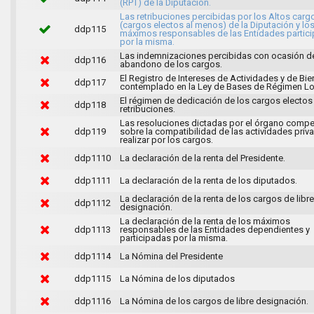
(RPT) de la Diputación.
Las retribuciones percibidas por los Altos carg
(cargos electos al menos) de la Diputación y lo
ddp115
máximos responsables de las Entidades partic
por la misma.
Las indemnizaciones percibidas con ocasión d
ddp116
abandono de los cargos.
El Registro de Intereses de Actividades y de Bi
ddp117
contemplado en la Ley de Bases de Régimen Lo
El régimen de dedicación de los cargos electos
ddp118
retribuciones.
Las resoluciones dictadas por el órgano compe
ddp119
sobre la compatibilidad de las actividades priv
realizar por los cargos.
ddp1110
La declaración de la renta del Presidente.
ddp1111
La declaración de la renta de los diputados.
La declaración de la renta de los cargos de libre
ddp1112
designación.
La declaración de la renta de los máximos
ddp1113
responsables de las Entidades dependientes y
participadas por la misma.
ddp1114
La Nómina del Presidente
ddp1115
La Nómina de los diputados
ddp1116
La Nómina de los cargos de libre designación.