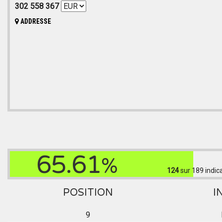
302 558 367
ADDRESSE
65.61
%
124
sur 189
indic
POSITION
I
9