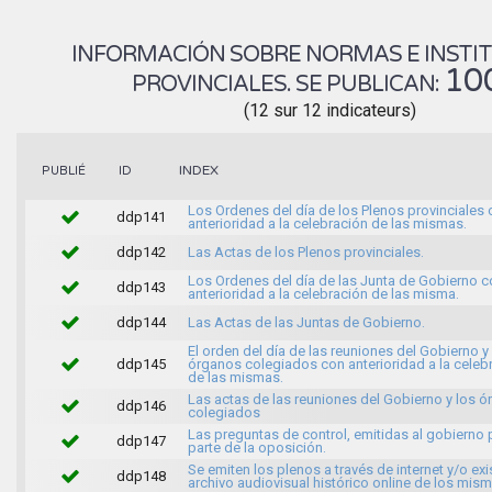
INFORMACIÓN SOBRE NORMAS E INSTI
10
PROVINCIALES. SE PUBLICAN:
(12 sur 12 indicateurs)
INDEX
PUBLIÉ
ID
Los Ordenes del día de los Plenos provinciales
ddp141
anterioridad a la celebración de las mismas.
ddp142
Las Actas de los Plenos provinciales.
Los Ordenes del día de las Junta de Gobierno c
ddp143
anterioridad a la celebración de las misma.
ddp144
Las Actas de las Juntas de Gobierno.
El orden del día de las reuniones del Gobierno y
ddp145
órganos colegiados con anterioridad a la celeb
de las mismas.
Las actas de las reuniones del Gobierno y los 
ddp146
colegiados
Las preguntas de control, emitidas al gobierno 
ddp147
parte de la oposición.
Se emiten los plenos a través de internet y/o exi
ddp148
archivo audiovisual histórico online de los mis