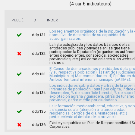
(4 sur 6 indicateurs)
INDEX
PUBLIÉ
ID
Los reglamentos orgánicos de la Diputación y l
ddp131
normativa de desarrollo de su capacidad de
autoorganización.
La lista actualizada y los datos básicos de las
entidades públicas y privadas en las que tiene
participación la Diputación (organismos autóno
ddp132
entes dependientes, consorcios, sociedades
provinciales, etc.) así como enlaces a las webs d
mismos.
El Censo de demarcaciones y entidades de la pro
(y su respectiva población): a) Partidos judiciales
ddp133
Municipios; c) Mancomunidades; d) Entidades d
Ámbito Territorial inferior a municipio (EATIMs).
Los indicadores sobre datos y cifras de la provin
Pirámides de población, Renta per cápita, Índice
ddp134
desempleo, % de superficie forestal, % de superf
explotación agraria y ganadera, cifras de turismo
provincial, gasto medio por ciudadano..
La Información medioambiental, educativa, y sob
asistencia social (atención a la tercera edad:
ddp135
residencias, centros de día, visitadores, etc.)
perteneciente al ámbito de la provincia.
Existe y se publica un Plan de Responsabilidad S
ddp136
Corporativa.