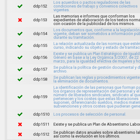
Los acuerdos o pactos reguladores de las
ddp152
condiciones de trabajo y convenios colectivos
vigentes.
Las memorias e informes que conforman los
ddp153
expedientes de elaboración de los textos norma
con ocasión de la publicidad de los mismos.
Los documentos que, conforme a la legislación
ddp154
vigente, deban ser sometidos a información púb
durante su tramitación.
La relación actualizada de las normas que esté
ddp155
curso, indicando su objeto y estado de tramitac
Existe y se publica un Plan Estratégico de Igual
ddp156
Género en base a la Ley Orgánica 3/2007, de 22
marzo, para la igualdad efectiva de mujeres y 
Se publica la política de gestión documental y 
ddp157
archivo.
Se publican las reglas y procedimientos vigente
ddp158
la eliminación de documentos.
La identificación de las personas que forman p
los órganos de representación del personal y el
número de liberados sindicales, sindicato al qu
ddp159
pertenecen y los costes que estas liberaciones
suponen, diferenciando sueldos, medios materi
subvenciones y otros costes que pudieran gener
ddp1510
Los procesos de selección de personal.
ddp1511
Existe y se publica un Plan de Absentismo Labor
Se publican datos anuales sobre absentismo la
ddp1512
así como la evolución en los últimos.