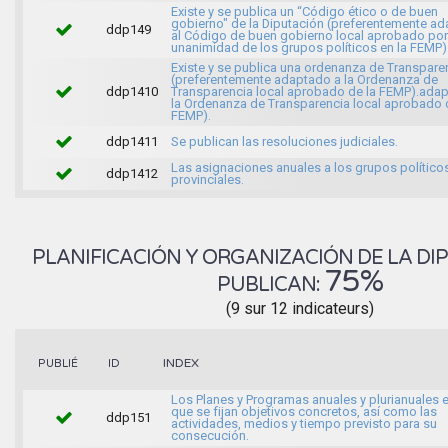
Existe y se publica un “Código ético o de buen
gobierno" de la Diputación (preferentemente a
ddp149
al Código de buen gobierno local aprobado por
unanimidad de los grupos políticos en la FEMP)
Existe y se publica una ordenanza de Transpare
(preferentemente adaptado a la Ordenanza de
ddp1410
Transparencia local aprobado de la FEMP).ada
la Ordenanza de Transparencia local aprobado 
FEMP).
ddp1411
Se publican las resoluciones judiciales.
Las asignaciones anuales a los grupos político
ddp1412
provinciales.
PLANIFICACIÓN Y ORGANIZACIÓN DE LA DIP
75%
PUBLICAN:
(9 sur 12 indicateurs)
INDEX
PUBLIÉ
ID
Los Planes y Programas anuales y plurianuales e
que se fijan objetivos concretos, así como las
ddp151
actividades, medios y tiempo previsto para su
consecución.