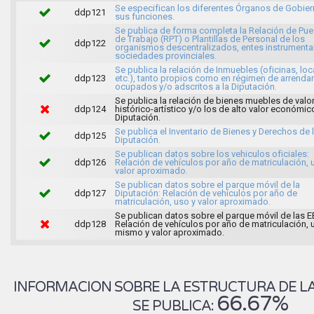
Se especifican los diferentes Órganos de Gobier
ddp121
sus funciones.
Se publica de forma completa la Relación de Pu
de Trabajo (RPT) o Plantillas de Personal de los
ddp122
organismos descentralizados, entes instrumenta
sociedades provinciales.
Se publica la relación de Inmuebles (oficinas, loc
ddp123
etc.), tanto propios como en régimen de arrenda
ocupados y/o adscritos a la Diputación.
Se publica la relación de bienes muebles de valo
ddp124
histórico-artístico y/o los de alto valor económic
Diputación.
Se publica el Inventario de Bienes y Derechos de 
ddp125
Diputación.
Se publican datos sobre los vehiculos oficiales:
ddp126
Relación de vehículos por año de matriculación, 
valor aproximado.
Se publican datos sobre el parque móvil de la
ddp127
Diputación: Relación de vehículos por año de
matriculación, uso y valor aproximado.
Se publican datos sobre el parque móvil de las E
ddp128
Relación de vehículos por año de matriculación, 
mismo y valor aproximado.
INFORMACION SOBRE LA ESTRUCTURA DE LA
66.67%
SE PUBLICA: