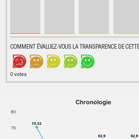
COMMENT ÉVALUEZ-VOUS LA TRANSPARENCE DE CETTE
0
votes
Chronologie
80
70,52
70,52
70
62,9
62,
62,9
62,9