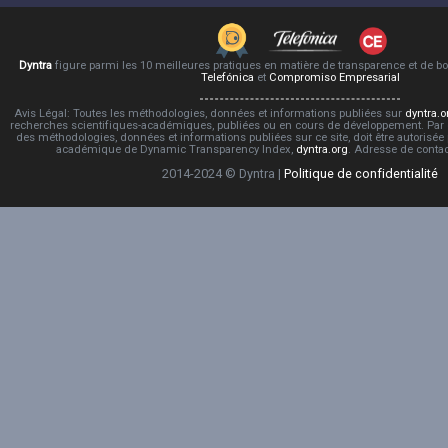
Dyntra
figure parmi les 10 meilleures pratiques en matière de transparence et de 
Telefónica
et
Compromiso Empresarial
Avis Légal: Toutes les méthodologies, données et informations publiées sur
dyntra.o
recherches scientifiques-académiques, publiées ou en cours de développement. Par co
des méthodologies, données et informations publiées sur ce site, doit être autorisée
académique de Dynamic Transparency Index,
dyntra.org
. Adresse de conta
2014-2024 © Dyntra |
Politique de confidentialité