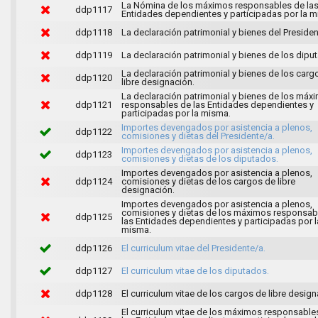
La Nómina de los máximos responsables de la
ddp1117
Entidades dependientes y participadas por la m
ddp1118
La declaración patrimonial y bienes del Presiden
ddp1119
La declaración patrimonial y bienes de los dipu
La declaración patrimonial y bienes de los carg
ddp1120
libre designación.
La declaración patrimonial y bienes de los máx
ddp1121
responsables de las Entidades dependientes y
participadas por la misma.
Importes devengados por asistencia a plenos,
ddp1122
comisiones y dietas del Presidente/a.
Importes devengados por asistencia a plenos,
ddp1123
comisiones y dietas de los diputados.
Importes devengados por asistencia a plenos,
ddp1124
comisiones y dietas de los cargos de libre
designación.
Importes devengados por asistencia a plenos,
comisiones y dietas de los máximos responsab
ddp1125
las Entidades dependientes y participadas por l
misma.
ddp1126
El curriculum vitae del Presidente/a.
ddp1127
El curriculum vitae de los diputados.
ddp1128
El curriculum vitae de los cargos de libre design
El curriculum vitae de los máximos responsable