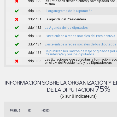
ddp1129
las Entidades dependientes y participadas por l
misma.
ddp1130
El organigrama de la Diputación.
ddp1131
La agenda del Presidente/a.
ddp1132
La Agenda de los diputados.
ddp1133
Existe enlace a redes sociales del Presidente/a.
ddp1134
Existe enlace a redes sociales de los diputados
Se publican los Gastos de viaje originados por 
ddp1135
Presidente/a y por los diputados.
Las titulaciones que acreditan la formación rec
ddp1136
en el c.v. del Presidente/a y los Diputados/as.
INFORMACIÓN SOBRE LA ORGANIZACIÓN Y E
75%
DE LA DIPUTACIÓN
(6 sur 8 indicateurs)
INDEX
PUBLIÉ
ID