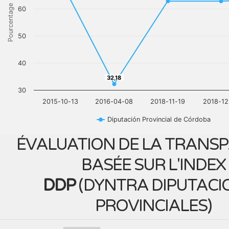
Pourcentage
60
50
40
32,18
32,18
30
2015-10-13
2016-04-08
2018-11-19
2018-12
Diputación Provincial de Córdoba
ÉVALUATION DE LA TRANS
BASÉE SUR L'INDEX
DDP
(
DYNTRA DIPUTACI
PROVINCIALES
)