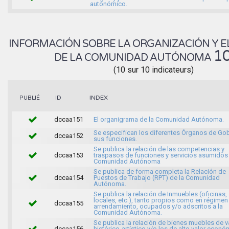
autonómico.
INFORMACIÓN SOBRE LA ORGANIZACIÓN Y E
1
DE LA COMUNIDAD AUTÓNOMA
(10 sur 10 indicateurs)
INDEX
PUBLIÉ
ID
dccaa151
El organigrama de la Comunidad Autónoma.
Se especifican los diferentes Órganos de Gob
dccaa152
sus funciones.
Se publica la relación de las competencias y
dccaa153
traspasos de funciones y servicios asumidos 
Comunidad Autónoma
Se publica de forma completa la Relación de
dccaa154
Puestos de Trabajo (RPT) de la Comunidad
Autónoma.
Se publica la relación de Inmuebles (oficinas,
locales, etc.), tanto propios como en régimen
dccaa155
arrendamiento, ocupados y/o adscritos a la
Comunidad Autónoma.
Se publica la relación de bienes muebles de v
dccaa156
histórico-artístico y/o los de alto valor econ