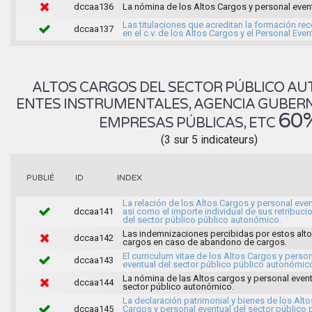
dccaa136
La nómina de los Altos Cargos y personal event
Las titulaciones que acreditan la formación re
dccaa137
en el c.v. de los Altos Cargos y el Personal Even
ALTOS CARGOS DEL SECTOR PÚBLICO AU
ENTES INSTRUMENTALES, AGENCIA GUBER
60
EMPRESAS PÚBLICAS, ETC
(3 sur 5 indicateurs)
INDEX
PUBLIÉ
ID
La relación de los Altos Cargos y personal even
dccaa141
asi como el importe individual de sus retribuci
del sector público público autonómico.
Las indemnizaciones percibidas por estos alt
dccaa142
cargos en caso de abandono de cargos.
El curriculum vitae de los Altos Cargos y perso
dccaa143
eventual del sector público público autonómic
La nómina de las Altos cargos y personal event
dccaa144
sector público autonómico.
La declaración patrimonial y bienes de los Alto
dccaa145
Cargos y personal eventual del sector público 