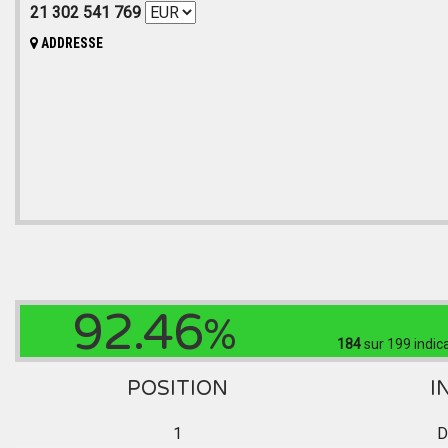
21 302 541 769
ADDRESSE
92.46
%
184
sur 199
indic
POSITION
I
1
D