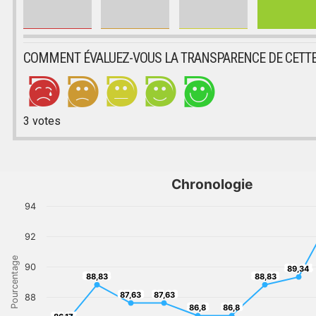
COMMENT ÉVALUEZ-VOUS LA TRANSPARENCE DE CETTE
3
votes
Chronologie
94
92
Pourcentage
90
89,34
89,34
88,83
88,83
88,83
88,83
87,63
87,63
87,63
87,63
88
86,8
86,8
86,8
86,8
86,17