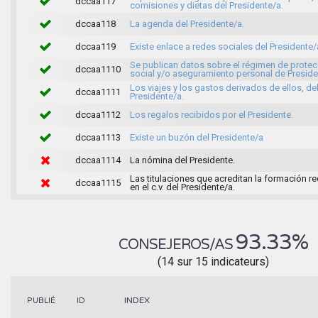
dccaa117
comisiones y dietas del Presidente/a.
dccaa118
La agenda del Presidente/a.
dccaa119
Existe enlace a redes sociales del Presidente/
Se publican datos sobre el régimen de protec
dccaa1110
social y/o aseguramiento personal de Preside
Los viajes y los gastos derivados de ellos, de
dccaa1111
Presidente/a.
dccaa1112
Los regalos recibidos por el Presidente.
dccaa1113
Existe un buzón del Presidente/a
dccaa1114
La nómina del Presidente.
Las titulaciones que acreditan la formación r
dccaa1115
en el c.v. del Presidente/a.
93.33%
CONSEJEROS/AS
(14 sur 15 indicateurs)
INDEX
PUBLIÉ
ID