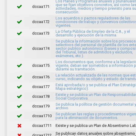
Los Planes y Programas anuales y plurianuales
que se fijan objetivos concretos, así como la
dccaa171
actividades, medios y tiempo previsto para s
consecución.
Los acuerdos o pactos reguladores de las
dccaa172
condiciones de trabajo y convenios colectivo
vigentes.
La Oferta Pública de Empleo de la C.A., y el
dccaa173
desarrollo y ejecución de la misma.
Se publica la información sobre los procesos
selectivos del personal de plantilla de los ent
dccaa174
sector publico autonómico (bases y composi
del Tribunal, listas de admitidos y excluidos,
exámenes, etc.).
Los documentos que, conforme a la legislaci
dccaa175
vigente, deban ser sometidos a información p
durante su tramitación.
La relación actualizada de las normas que es
dccaa176
curso, indicando su objeto y estado de tramit
Está aprobada/o y se publica el Plan Estratég
dccaa177
Mapa estratégico).
Existe y se publica un Plan de Responsabilida
dccaa178
Social Corporativa.
Se publica la política de gestión documental 
dccaa179
archivo.
Se publican las reglas y procedimientos vige
dccaa1710
para la eliminación de documentos.
dccaa1711
Existe y se publica un Plan de Absentismo Lab
Se publican datos anuales sobre absentismo
dccaa1712