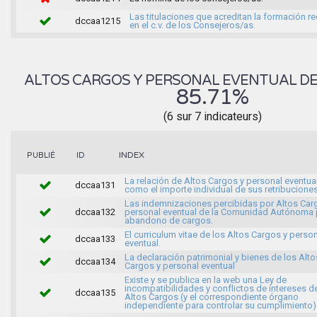
Las titulaciones que acreditan la formación r
dccaa1215
en el c.v. de los Consejeros/as.
ALTOS CARGOS Y PERSONAL EVENTUAL D
85.71%
(6 sur 7 indicateurs)
INDEX
PUBLIÉ
ID
La relación de Altos Cargos y personal eventual
dccaa131
como el importe individual de sus retribuciones
Las indemnizaciones percibidas por Altos Car
dccaa132
personal eventual de la Comunidad Autónoma 
abandono de cargos.
El curriculum vitae de los Altos Cargos y perso
dccaa133
eventual.
La declaración patrimonial y bienes de los Alto
dccaa134
Cargos y personal eventual
Existe y se publica en la web una Ley de
incompatibilidades y conflictos de intereses d
dccaa135
Altos Cargos (y el correspondiente órgano
independiente para controlar su cumplimiento)