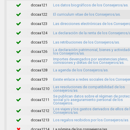
dccaa121
Los datos biográficos de los Consejeros/as.
dccaa122
El curriculum vitae de los Consejeros/as.
dccaa123
Las direcciones electrónicas de los Consejer
dccaa124
La declaración de la renta de los Consejeros/
dccaa125
Las retribuciones de los Consejeros/as.
La declaración patrimonial, bienes y activida
dccaa126
los Consejeros/as.
Importes devengados por asistencias pleno,
dccaa127
comisiones y dietas de los Consejeros/as.
dccaa128
La agenda de los Consejeros/as.
dccaa129
Existe enlace a redes sociales de los Conseje
Las resoluciones de compatibilidad de los
dccaa1210
consejeros/as.
Se publican datos sobre el régimen de protec
dccaa1211
social y/o aseguramiento personal de los
Consejeros..
Los viajes y los gastos derivados de ellos de 
dccaa1212
Consejeros/as.
dccaa1213
Los regalos recibidos por los Consejeros/as.
dccaa1214
La nómina de los consejeros/as.