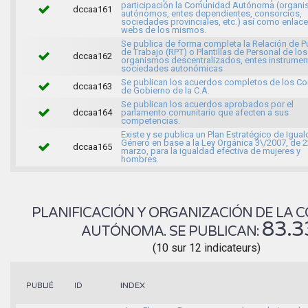
participación la Comunidad Autónoma (organ
dccaa161
autónomos, entes dependientes, consorcios,
sociedades provinciales, etc.) así como enlace
webs de los mismos.
Se publica de forma completa la Relación de 
de Trabajo (RPT) o Plantillas de Personal de los
dccaa162
organismos descentralizados, entes instrumen
sociedades autonómicas
Se publican los acuerdos completos de los C
dccaa163
de Gobierno de la C.A.
Se publican los acuerdos aprobados por el
dccaa164
parlamento comunitario que afecten a sus
competencias.
Existe y se publica un Plan Estratégico de Igua
Género en base a la Ley Orgánica 3\/2007, de 
dccaa165
marzo, para la igualdad efectiva de mujeres y
hombres.
PLANIFICACIÓN Y ORGANIZACIÓN DE LA
83.
AUTÓNOMA. SE PUBLICAN:
(10 sur 12 indicateurs)
INDEX
PUBLIÉ
ID