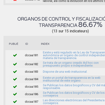
laboral, así como la evolución en los últimos 
ORGANOS DE CONTROL Y FISCALIZACIÓ
86.67%
TRANSPARENCIA
(13 sur 15 indicateurs)
INDEX
PUBLIÉ
ID
Existe y está regulado en la Ley de Transparen
dccaa181
autonómica un organo de control independie
materia de transparencia.
Se trata de un organo creado Ad hoc con
dccaa182
presupuesto propio e independiente.
dccaa183
Dispone de una web insitucional.
Existe un portal de transparencia en la web
dccaa184
institucional de este organo.
Se Publican los datos biográficos y CV del m
dccaa185
responsable.
Se Publican los datos biográficos y CV de los
dccaa186
consejeros
Las direcciones electrónicas del Presidente/a 
dccaa187
consejeros.