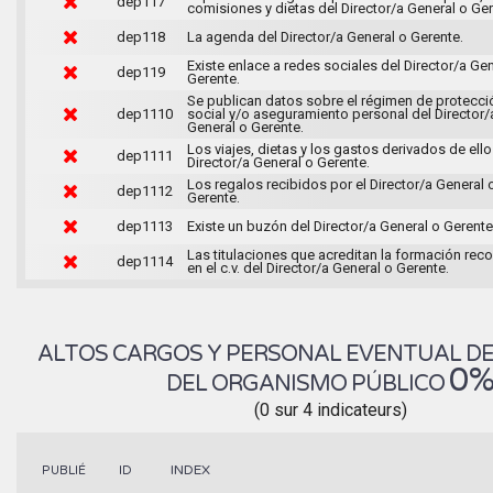
dep117
comisiones y dietas del Director/a General o Ger
dep118
La agenda del Director/a General o Gerente.
Existe enlace a redes sociales del Director/a Gen
dep119
Gerente.
Se publican datos sobre el régimen de protecci
dep1110
social y/o aseguramiento personal del Director/
General o Gerente.
Los viajes, dietas y los gastos derivados de ello
dep1111
Director/a General o Gerente.
Los regalos recibidos por el Director/a General 
dep1112
Gerente.
dep1113
Existe un buzón del Director/a General o Gerente
Las titulaciones que acreditan la formación rec
dep1114
en el c.v. del Director/a General o Gerente.
ALTOS CARGOS Y PERSONAL EVENTUAL D
0
DEL ORGANISMO PÚBLICO
(0 sur 4 indicateurs)
INDEX
PUBLIÉ
ID