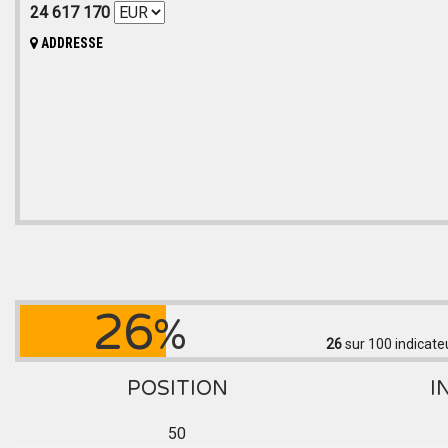
24 617 170
ADDRESSE
26
%
26
sur 100
indicate
POSITION
I
50