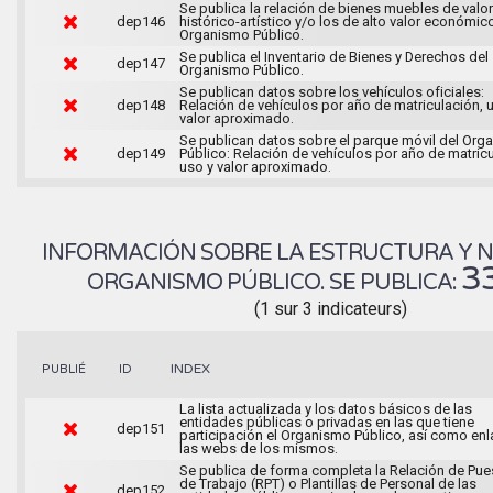
Se publica la relación de bienes muebles de valor
dep146
histórico-artístico y/o los de alto valor económic
Organismo Público.
Se publica el Inventario de Bienes y Derechos del
dep147
Organismo Público.
Se publican datos sobre los vehículos oficiales:
dep148
Relación de vehículos por año de matriculación, 
valor aproximado.
Se publican datos sobre el parque móvil del Org
dep149
Público: Relación de vehículos por año de matricu
uso y valor aproximado.
INFORMACIÓN SOBRE LA ESTRUCTURA Y 
3
ORGANISMO PÚBLICO. SE PUBLICA:
(1 sur 3 indicateurs)
INDEX
PUBLIÉ
ID
La lista actualizada y los datos básicos de las
entidades públicas o privadas en las que tiene
dep151
participación el Organismo Público, así como enl
las webs de los mismos.
Se publica de forma completa la Relación de Pue
de Trabajo (RPT) o Plantillas de Personal de las
dep152