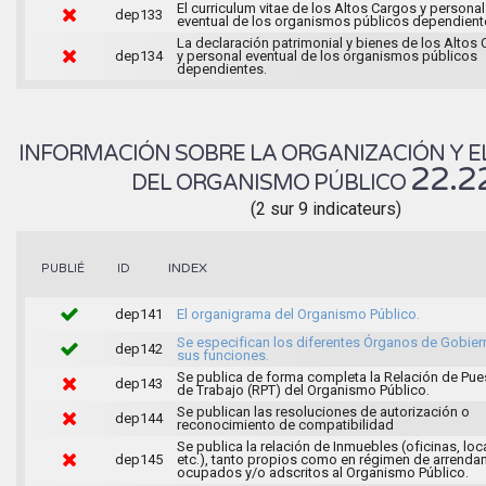
El curriculum vitae de los Altos Cargos y personal
dep133
eventual de los organismos públicos dependient
La declaración patrimonial y bienes de los Altos
dep134
y personal eventual de los organismos públicos
dependientes.
INFORMACIÓN SOBRE LA ORGANIZACIÓN Y E
22.2
DEL ORGANISMO PÚBLICO
(2 sur 9 indicateurs)
INDEX
PUBLIÉ
ID
dep141
El organigrama del Organismo Público.
Se especifican los diferentes Órganos de Gobier
dep142
sus funciones.
Se publica de forma completa la Relación de Pue
dep143
de Trabajo (RPT) del Organismo Público.
Se publican las resoluciones de autorización o
dep144
reconocimiento de compatibilidad
Se publica la relación de Inmuebles (oficinas, loc
dep145
etc.), tanto propios como en régimen de arrenda
ocupados y/o adscritos al Organismo Público.