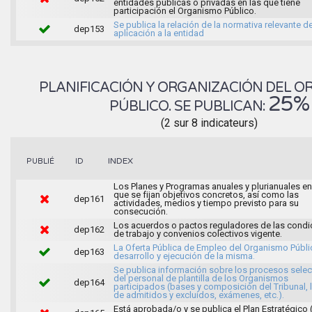
entidades públicas o privadas en las que tiene
participación el Organismo Público.
Se publica la relación de la normativa relevante d
dep153
aplicación a la entidad
PLANIFICACIÓN Y ORGANIZACIÓN DEL 
25%
PÚBLICO. SE PUBLICAN:
(2 sur 8 indicateurs)
INDEX
PUBLIÉ
ID
Los Planes y Programas anuales y plurianuales en
que se fijan objetivos concretos, así como las
dep161
actividades, medios y tiempo previsto para su
consecución.
Los acuerdos o pactos reguladores de las condi
dep162
de trabajo y convenios colectivos vigente.
La Oferta Pública de Empleo del Organismo Públic
dep163
desarrollo y ejecución de la misma.
Se publica información sobre los procesos selec
del personal de plantilla de los Organismos
dep164
participados (bases y composición del Tribunal, l
de admitidos y excluidos, exámenes, etc.).
Está aprobada/o y se publica el Plan Estratégico 