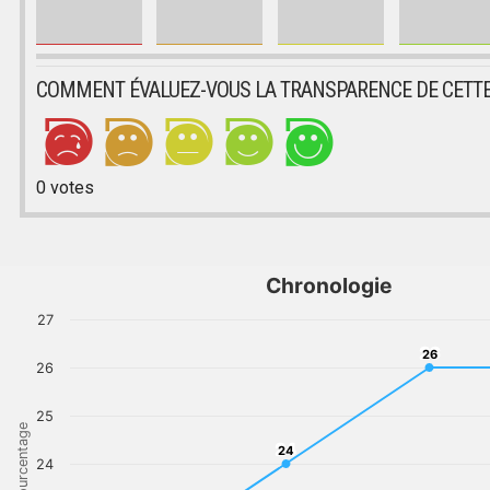
COMMENT ÉVALUEZ-VOUS LA TRANSPARENCE DE CETTE
0
votes
Chronologie
27
26
26
26
25
Pourcentage
24
24
24