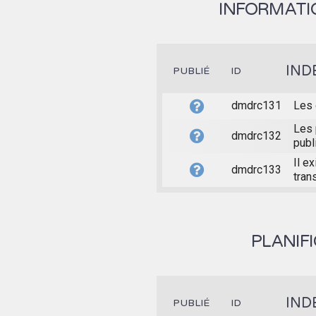
INFORMATIO
IND
PUBLIÉ
ID
dmdrc131
Les 
Les 
dmdrc132
publ
Il e
dmdrc133
tran
PLANIF
IND
PUBLIÉ
ID