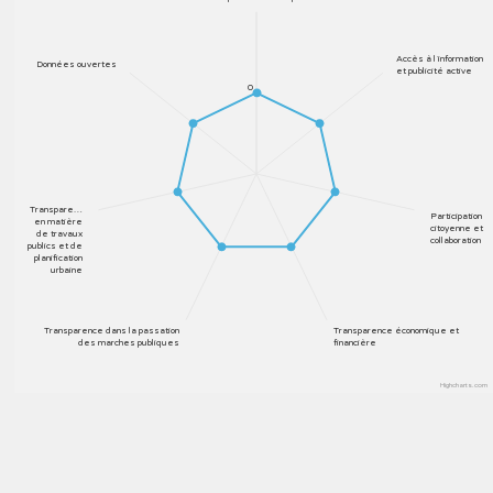
Accès à l´information
Données ouvertes
et publicité active
0
Transpare…
Participation
en matière
citoyenne et
de travaux
collaboration
publics et de
planification
urbaine
Transparence dans la passation
Transparence économique et
des marches publiques
financière
Highcharts.com