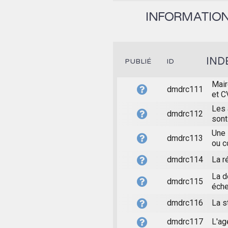
INFORMATION 
IND
PUBLIÉ
ID
Mair
dmdrc111
et C
Les 
dmdrc112
sont
Une 
dmdrc113
ou c
dmdrc114
La r
La d
dmdrc115
éche
dmdrc116
La s
dmdrc117
L'ag