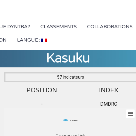
QUE DYNTRA?
CLASSEMENTS
COLLABORATIONS
ION
LANGUE :
Kasuku
57 indicateurs
POSITION
INDEX
-
DMDRC
Kasuku
Transparence municipale