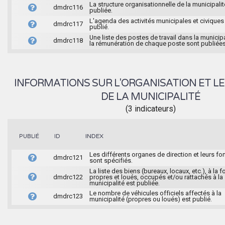
La structure organisationnelle de la municipalit
dmdrc116
publiée.
L'agenda des activités municipales et civiques
dmdrc117
publié.
Une liste des postes de travail dans la municipa
dmdrc118
la rémunération de chaque poste sont publiées
INFORMATIONS SUR L'ORGANISATION ET LE
DE LA MUNICIPALITÉ
(3 indicateurs)
INDEX
PUBLIÉ
ID
Les différents organes de direction et leurs fo
dmdrc121
sont spécifiés.
La liste des biens (bureaux, locaux, etc.), à la f
dmdrc122
propres et loués, occupés et/ou rattachés à la
municipalité est publiée.
Le nombre de véhicules officiels affectés à la
dmdrc123
municipalité (propres ou loués) est publié.