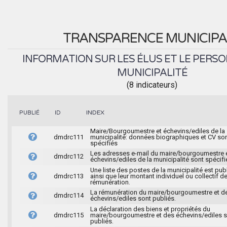
TRANSPARENCE MUNICIPA
INFORMATION SUR LES ÉLUS ET LE PERSO
MUNICIPALITÉ
(8 indicateurs)
INDEX
PUBLIÉ
ID
Maire/Bourgoumestre et échevins/ediles de la
dmdrc111
municipalité: données biographiques et CV so
spécifiés
Les adresses e-mail du maire/bourgoumestre 
dmdrc112
échevins/ediles de la municipalité sont spécifi
Une liste des postes de la municipalité est pub
dmdrc113
ainsi que leur montant individuel ou collectif d
rémunération.
La rémunération du maire/bourgoumestre et d
dmdrc114
échevins/ediles sont publiés.
La déclaration des biens et propriétés du
dmdrc115
maire/bourgoumestre et des échevins/ediles 
publiés.