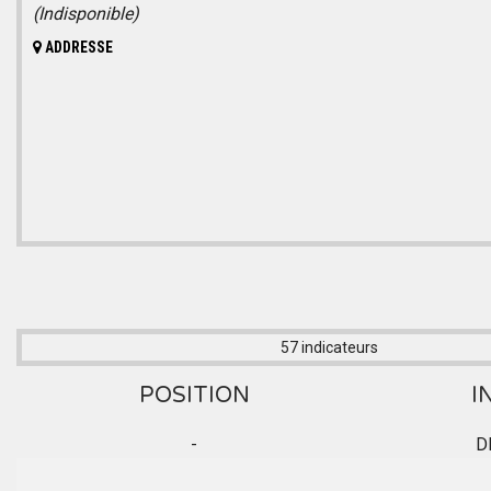
(Indisponible)
ADDRESSE
57 indicateurs
POSITION
I
-
D