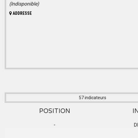
(Indisponible)
ADDRESSE
57 indicateurs
POSITION
I
-
D