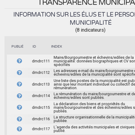
TRANSPARENCE MUNICIPA
INFORMATION SUR LES ÉLUS ET LE PERSO
MUNICIPALITÉ
(8 indicateurs)
INDEX
PUBLIÉ
ID
Maire/Bourgoumestre et échevins/ediles de la
dmdrc111
municipalité: données biographiques et CV so
spécifiés
Les adresses e-mail du maire/bourgoumestre 
dmdrc112
échevins/ediles de la municipalité sont spécifi
Une liste des postes de la municipalité est pub
dmdrc113
ainsi que leur montant individuel ou collectif d
rémunération.
La rémunération du maire/bourgoumestre et d
dmdrc114
échevins/ediles sont publiés.
La déclaration des biens et propriétés du
dmdrc115
maire/bourgoumestre et des échevins/ediles 
publiés.
La structure organisationnelle de la municipalit
dmdrc116
publiée.
L'agenda des activités municipales et civiques
dmdrc117
publié.