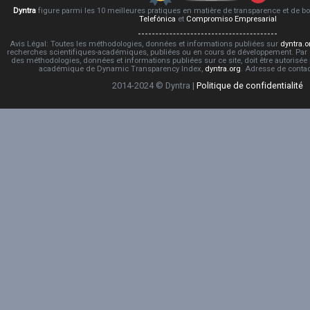
Dyntra
figure parmi les 10 meilleures pratiques en matière de transparence et de 
Telefónica
et
Compromiso Empresarial
Avis Légal: Toutes les méthodologies, données et informations publiées sur
dyntra.o
recherches scientifiques-académiques, publiées ou en cours de développement. Par co
des méthodologies, données et informations publiées sur ce site, doit être autorisée
académique de Dynamic Transparency Index,
dyntra.org
. Adresse de conta
2014-2024 © Dyntra |
Politique de confidentialité