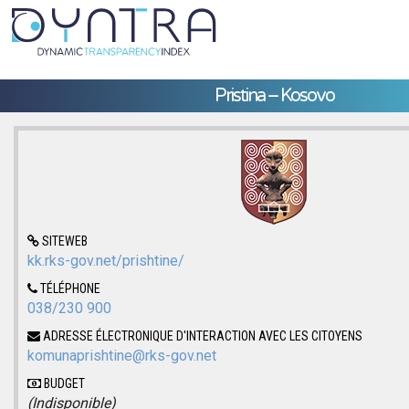
Pristina – Kosovo
SITEWEB
kk.rks-gov.net/prishtine/
TÉLÉPHONE
038/230 900
ADRESSE ÉLECTRONIQUE D'INTERACTION AVEC LES CITOYENS
komunaprishtine@rks-gov.net
BUDGET
(Indisponible)