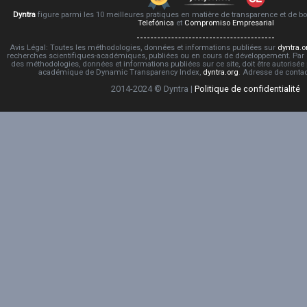
Dyntra
figure parmi les 10 meilleures pratiques en matière de transparence et de 
Telefónica
et
Compromiso Empresarial
Avis Légal: Toutes les méthodologies, données et informations publiées sur
dyntra.o
recherches scientifiques-académiques, publiées ou en cours de développement. Par co
des méthodologies, données et informations publiées sur ce site, doit être autorisée
académique de Dynamic Transparency Index,
dyntra.org
. Adresse de conta
2014-2024 © Dyntra |
Politique de confidentialité