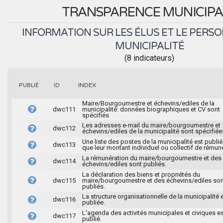
TRANSPARENCE MUNICIPA
INFORMATION SUR LES ÉLUS ET LE PERSO
MUNICIPALITÉ
(8 indicateurs)
INDEX
PUBLIÉ
ID
Maire/Bourgoumestre et échevins/ediles de la
dwc111
municipalité: données biographiques et CV sont
spécifiés
Les adresses e-mail du maire/bourgoumestre et
dwc112
échevins/ediles de la municipalité sont spécifiée
Une liste des postes de la municipalité est publié
dwc113
que leur montant individuel ou collectif de rémun
La rémunération du maire/bourgoumestre et des
dwc114
échevins/ediles sont publiés.
La déclaration des biens et propriétés du
dwc115
maire/bourgoumestre et des échevins/ediles son
publiés.
La structure organisationnelle de la municipalité 
dwc116
publiée.
L'agenda des activités municipales et civiques e
dwc117
publié.