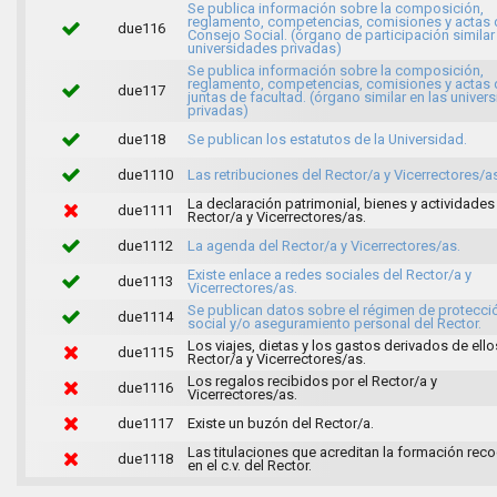
Se publica información sobre la composición,
reglamento, competencias, comisiones y actas 
due116
Consejo Social. (órgano de participación similar
universidades privadas)
Se publica información sobre la composición,
reglamento, competencias, comisiones y actas 
due117
juntas de facultad. (órgano similar en las univer
privadas)
due118
Se publican los estatutos de la Universidad.
due1110
Las retribuciones del Rector/a y Vicerrectores/a
La declaración patrimonial, bienes y actividades
due1111
Rector/a y Vicerrectores/as.
due1112
La agenda del Rector/a y Vicerrectores/as.
Existe enlace a redes sociales del Rector/a y
due1113
Vicerrectores/as.
Se publican datos sobre el régimen de protecci
due1114
social y/o aseguramiento personal del Rector.
Los viajes, dietas y los gastos derivados de ello
due1115
Rector/a y Vicerrectores/as.
Los regalos recibidos por el Rector/a y
due1116
Vicerrectores/as.
due1117
Existe un buzón del Rector/a.
Las titulaciones que acreditan la formación rec
due1118
en el c.v. del Rector.