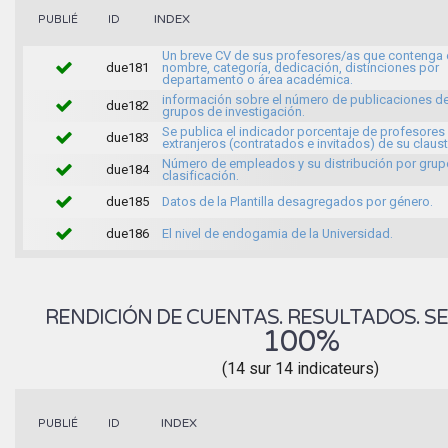
INDEX
PUBLIÉ
ID
Un breve CV de sus profesores/as que contenga 
due181
nombre, categoría, dedicación, distinciones por
departamento o área académica.
información sobre el número de publicaciones de
due182
grupos de investigación.
Se publica el indicador porcentaje de profesores
due183
extranjeros (contratados e invitados) de su claust
Número de empleados y su distribución por grup
due184
clasificación.
due185
Datos de la Plantilla desagregados por género.
due186
El nivel de endogamia de la Universidad.
RENDICIÓN DE CUENTAS. RESULTADOS. SE
100%
(14 sur 14 indicateurs)
INDEX
PUBLIÉ
ID