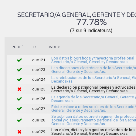
SECRETARIO/A GENERAL, GERENTE Y D
77.78%
(7 sur 9 indicateurs)
INDEX
PUBLIÉ
ID
Los datos biográficos y trayectoria profesional
due121
Secretario/a General, Gerente y Decanos/as.
Las direcciones electrónicas de los Secretario/a
due123
General, Gerente y Decanos/as.
Las retribuciones de los Secretario/a General, G
due124
Decanos/as.
La declaración patrimonial, bienes y actividades
due125
Secretario/a General, Gerente y Decanos/as.
La agenda de los Secretario/a General, Gerente 
due126
Decanos/as.
Existe enlace a redes sociales de los Secretario
due127
General, Gerente y Decanos/as.
Se publican datos sobre el régimen de protecci
due128
social y/o aseguramiento personal de los Secret
General, Gerente y Decanos/as.
Los viajes, dietas y los gastos derivados de los
due129
Secretario/a General, Gerente y Decanos/as.