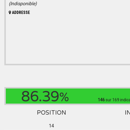
(Indisponible)
ADDRESSE
86.39
%
146
sur 169
indic
POSITION
I
14