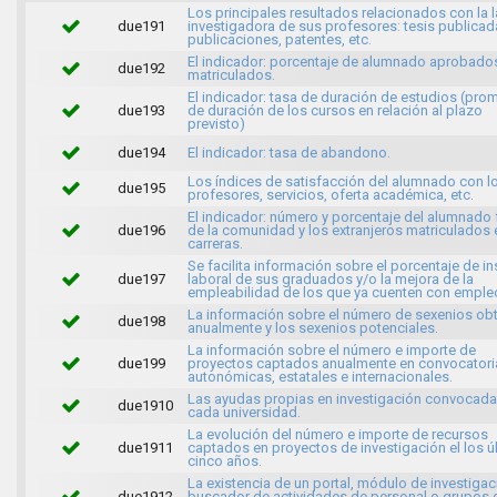
Los principales resultados relacionados con la 
due191
investigadora de sus profesores: tesis publicad
publicaciones, patentes, etc.
El indicador: porcentaje de alumnado aprobado
due192
matriculados.
El indicador: tasa de duración de estudios (pro
due193
de duración de los cursos en relación al plazo
previsto)
due194
El indicador: tasa de abandono.
Los índices de satisfacción del alumnado con l
due195
profesores, servicios, oferta académica, etc.
El indicador: número y porcentaje del alumnado 
due196
de la comunidad y los extranjeros matriculados 
carreras.
Se facilita información sobre el porcentaje de in
due197
laboral de sus graduados y/o la mejora de la
empleabilidad de los que ya cuenten con emple
La información sobre el número de sexenios ob
due198
anualmente y los sexenios potenciales.
La información sobre el número e importe de
due199
proyectos captados anualmente en convocatori
autonómicas, estatales e internacionales.
Las ayudas propias en investigación convocada
due1910
cada universidad.
La evolución del número e importe de recursos
due1911
captados en proyectos de investigación el los ú
cinco años.
La existencia de un portal, módulo de investigac
due1912
buscador de actividades de personal o grupos 