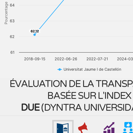
Pourcentage
64
63
62,12
62,12
62
61
2018-09-15
2022-06-26
2022-07-21
2024-03
Universitat Jaume I de Castellón
ÉVALUATION DE LA TRANS
BASÉE SUR L'INDEX
DUE
(
DYNTRA UNIVERSID