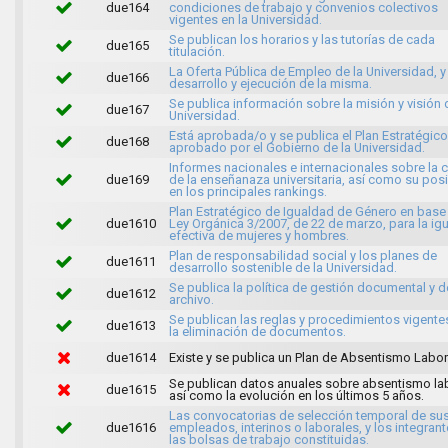
due164
condiciones de trabajo y convenios colectivos
vigentes en la Universidad.
Se publican los horarios y las tutorías de cada
due165
titulación.
La Oferta Pública de Empleo de la Universidad, y 
due166
desarrollo y ejecución de la misma.
Se publica información sobre la misión y visión 
due167
Universidad.
Está aprobada/o y se publica el Plan Estratégico
due168
aprobado por el Gobierno de la Universidad.
Informes nacionales e internacionales sobre la 
due169
de la enseñanaza universitaria, así como su pos
en los principales rankings.
Plan Estratégico de Igualdad de Género en base 
due1610
Ley Orgánica 3/2007, de 22 de marzo, para la ig
efectiva de mujeres y hombres.
Plan de responsabilidad social y los planes de
due1611
desarrollo sostenible de la Universidad.
Se publica la política de gestión documental y d
due1612
archivo.
Se publican las reglas y procedimientos vigente
due1613
la eliminación de documentos.
due1614
Existe y se publica un Plan de Absentismo Labor
Se publican datos anuales sobre absentismo lab
due1615
así como la evolución en los últimos 5 años.
Las convocatorias de selección temporal de su
due1616
empleados, interinos o laborales, y los integran
las bolsas de trabajo constituidas.