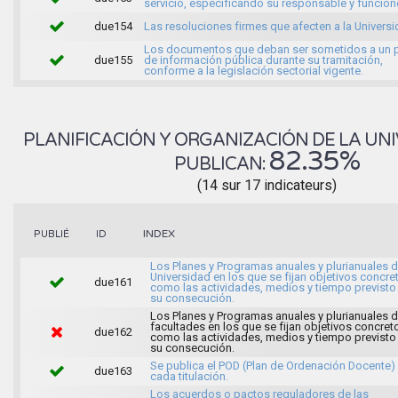
servicio, especificando su responsable y funcio
due154
Las resoluciones firmes que afecten a la Universi
Los documentos que deban ser sometidos a un 
due155
de información pública durante su tramitación,
conforme a la legislación sectorial vigente.
PLANIFICACIÓN Y ORGANIZACIÓN DE LA UNI
82.35%
PUBLICAN:
(14 sur 17 indicateurs)
INDEX
PUBLIÉ
ID
Los Planes y Programas anuales y plurianuales d
Universidad en los que se fijan objetivos concret
due161
como las actividades, medios y tiempo previsto
su consecución.
Los Planes y Programas anuales y plurianuales d
facultades en los que se fijan objetivos concreto
due162
como las actividades, medios y tiempo previsto
su consecución.
Se publica el POD (Plan de Ordenación Docente)
due163
cada titulación.
Los acuerdos o pactos reguladores de las