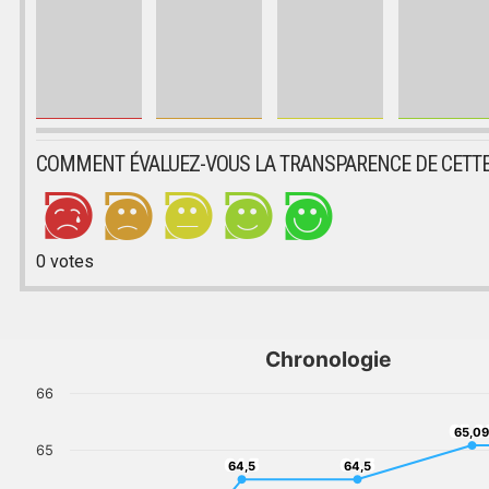
COMMENT ÉVALUEZ-VOUS LA TRANSPARENCE DE CETTE
0
votes
Chronologie
66
65,0
65,09
65
64,5
64,5
64,5
64,5