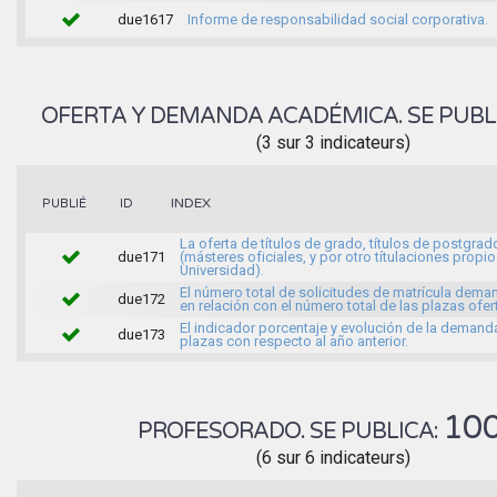
due1617
Informe de responsabilidad social corporativa.
OFERTA Y DEMANDA ACADÉMICA. SE PUBL
(3 sur 3 indicateurs)
INDEX
PUBLIÉ
ID
La oferta de títulos de grado, títulos de postgrad
due171
(másteres oficiales, y por otro títulaciones propio
Universidad).
El número total de solicitudes de matrícula dem
due172
en relación con el número total de las plazas ofe
El indicador porcentaje y evolución de la demand
due173
plazas con respecto al año anterior.
10
PROFESORADO. SE PUBLICA:
(6 sur 6 indicateurs)