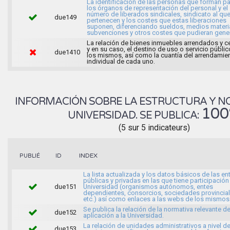
La identificación de las personas que forman pa
los órganos de representación del personal y el
número de liberados sindicales, sindicato al qu
due149
pertenecen y los costes que estas liberaciones
suponen, diferenciando sueldos, medios materi
subvenciones y otros costes que pudieran gener
La relación de bienes inmuebles arrendados y c
y en su caso, el destino de uso o servicio públi
due1410
los mismos, así como la cuantía del arrendamie
individual de cada uno.
INFORMACIÓN SOBRE LA ESTRUCTURA Y N
10
UNIVERSIDAD. SE PUBLICA:
(5 sur 5 indicateurs)
INDEX
PUBLIÉ
ID
La lista actualizada y los datos básicos de las e
públicas y privadas en las que tiene participación 
due151
Universidad (organismos autónomos, entes
dependientes, consorcios, sociedades provincial
etc.) así como enlaces a las webs de los mismos
Se publica la relación de la normativa relevante d
due152
aplicación a la Universidad.
La relación de unidades administrativos a nivel d
due153