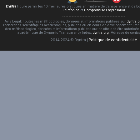
Dyntra
figure parmi les 10 meilleures pratiques en matière de transparence et de 
Telefónica
et
Compromiso Empresarial
Avis Légal: Toutes les méthodologies, données et informations publiées sur
dyntra.o
recherches scientifiques-académiques, publiées ou en cours de développement. Par co
des méthodologies, données et informations publiées sur ce site, doit être autorisée
académique de Dynamic Transparency Index,
dyntra.org
. Adresse de conta
2014-2024 © Dyntra |
Politique de confidentialité