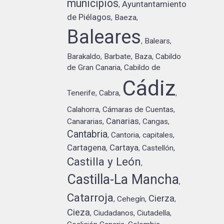
municipios
Ayuntantamiento
,
de Piélagos
Baeza
,
,
Baleares
Balears
,
,
Barakaldo
Barbate
Baza
Cabildo
,
,
,
de Gran Canaria
Cabildo de
,
Cádiz
Tenerife
Cabra
,
,
,
Calahorra
Cámaras de Cuentas
,
,
Canarias
Canararias
Cangas
,
,
,
Cantabria
Cantoria
capitales
,
,
,
Cartagena
Cartaya
Castellón
,
,
,
Castilla y León
,
Castilla-La Mancha
,
Catarroja
Cierza
Cehegín
,
,
,
Cieza
Ciudadanos
Ciutadella
,
,
,