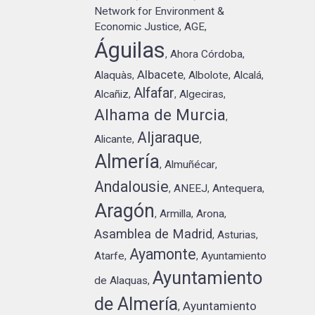
Network for Environment &
Economic Justice
AGE
,
,
Águilas
Ahora Córdoba
,
,
Albacete
Alaquàs
Albolote
Alcalá
,
,
,
,
Alfafar
Alcañiz
Algeciras
,
,
,
Alhama de Murcia
,
Aljaraque
Alicante
,
,
Almería
Almuñécar
,
,
Andalousie
ANEEJ
Antequera
,
,
,
Aragón
Armilla
Arona
,
,
,
Asamblea de Madrid
Asturias
,
,
Ayamonte
Atarfe
Ayuntamiento
,
,
Ayuntamiento
de Alaquas
,
de Almería
Ayuntamiento
,