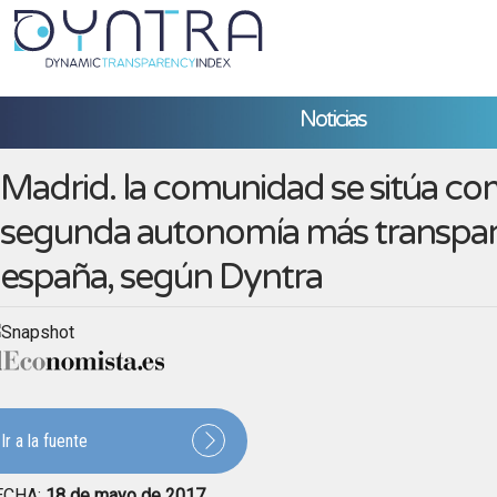
Noticias
Madrid. la comunidad se sitúa co
segunda autonomía más transpar
españa, según Dyntra
Ir a la fuente
ECHA:
18 de mayo de 2017