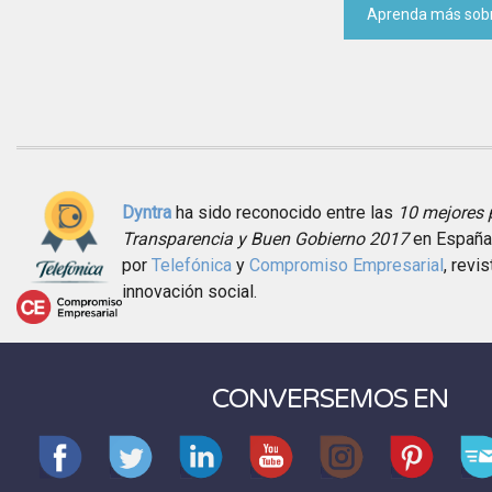
Aprenda más sobr
Dyntra
ha sido reconocido entre las
10 mejores 
Transparencia y Buen Gobierno 2017
en España 
por
Telefónica
y
Compromiso Empresarial
, revis
innovación social.
CONVERSEMOS EN