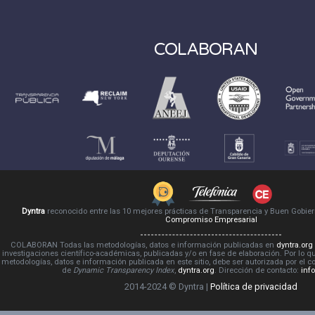
COLABORAN
Dyntra
reconocido entre las 10 mejores prácticas de Transparencia y Buen Gobie
Compromiso Empresarial
COLABORAN Todas las metodologías, datos e información publicadas en
dyntra.org
investigaciones científico-académicas, publicadas y/o en fase de elaboración. Por lo qu
metodologías, datos e información publicada en este sitio, debe ser autorizada por el 
de
Dynamic Transparency Index
,
dyntra.org
. Dirección de contacto:
inf
2014-2024 © Dyntra |
Política de privacidad