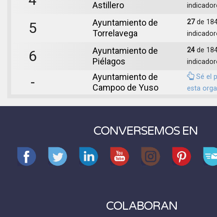
Astillero
indicador
Ayuntamiento de
27
de 18
5
Torrelavega
indicador
Ayuntamiento de
24
de 18
6
Piélagos
indicador
Ayuntamiento de
Sé el 
-
Campoo de Yuso
esta orga
CONVERSEMOS EN
COLABORAN