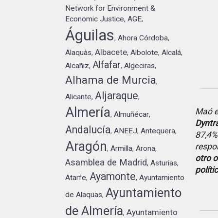
Network for Environment &
Economic Justice
AGE
,
,
Águilas
Ahora Córdoba
,
,
Albacete
Alaquàs
Albolote
Alcalá
,
,
,
,
Alfafar
Alcañiz
Algeciras
,
,
,
Alhama de Murcia
,
Aljaraque
Alicante
,
,
Almería
Maó e
Almuñécar
,
,
Dyntr
Andalucía
ANEEJ
Antequera
,
,
,
87,4%.
Aragón
respo
Armilla
Arona
,
,
,
otro o
Asamblea de Madrid
Asturias
,
,
políti
Ayamonte
Atarfe
Ayuntamiento
,
,
Ayuntamiento
de Alaquas
,
de Almería
Ayuntamiento
,