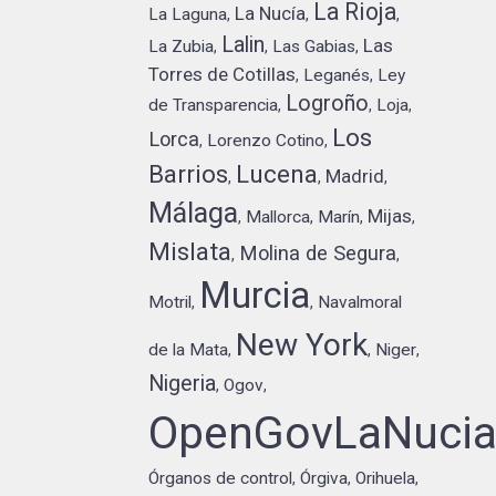
La Rioja
La Nucía
La Laguna
,
,
,
Lalin
Las
La Zubia
Las Gabias
,
,
,
Torres de Cotillas
Leganés
Ley
,
,
Logroño
de Transparencia
Loja
,
,
,
Los
Lorca
Lorenzo Cotino
,
,
Barrios
Lucena
Madrid
,
,
,
Málaga
Mijas
Mallorca
Marín
,
,
,
,
Mislata
Molina de Segura
,
,
Murcia
Motril
Navalmoral
,
,
New York
de la Mata
Niger
,
,
,
Nigeria
Ogov
,
,
OpenGovLaNuci
Órganos de control
Órgiva
Orihuela
,
,
,