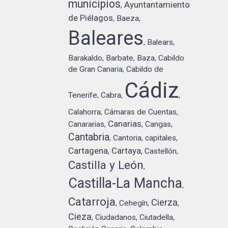
municipios
Ayuntantamiento
,
de Piélagos
Baeza
,
,
Baleares
Balears
,
,
Barakaldo
Barbate
Baza
Cabildo
,
,
,
de Gran Canaria
Cabildo de
,
Cádiz
Tenerife
Cabra
,
,
,
Calahorra
Cámaras de Cuentas
,
,
Canarias
Canararias
Cangas
,
,
,
Cantabria
Cantoria
capitales
,
,
,
Cartagena
Cartaya
Castellón
,
,
,
Castilla y León
,
Castilla-La Mancha
,
Catarroja
Cierza
Cehegín
,
,
,
Cieza
Ciudadanos
Ciutadella
,
,
,