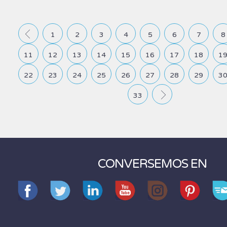
Prev
1
2
3
4
5
6
7
8
11
12
13
14
15
16
17
18
1
22
23
24
25
26
27
28
29
3
33
Next
CONVERSEMOS EN