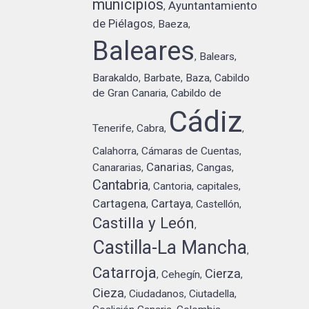
municipios
Ayuntantamiento
,
de Piélagos
Baeza
,
,
Baleares
Balears
,
,
Barakaldo
Barbate
Baza
Cabildo
,
,
,
de Gran Canaria
Cabildo de
,
Cádiz
Tenerife
Cabra
,
,
,
Calahorra
Cámaras de Cuentas
,
,
Canarias
Canararias
Cangas
,
,
,
Cantabria
Cantoria
capitales
,
,
,
Cartagena
Cartaya
Castellón
,
,
,
Castilla y León
,
Castilla-La Mancha
,
Catarroja
Cierza
Cehegín
,
,
,
Cieza
Ciudadanos
Ciutadella
,
,
,