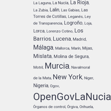
La Rioja
La Nucía
La Laguna
,
,
,
Lalin
Las
La Zubia
Las Gabias
,
,
,
Torres de Cotillas
Leganés
Ley
,
,
Logroño
de Transparencia
Loja
,
,
,
Los
Lorca
Lorenzo Cotino
,
,
Barrios
Lucena
Madrid
,
,
,
Málaga
Mijas
Mallorca
Marín
,
,
,
,
Mislata
Molina de Segura
,
,
Murcia
Motril
Navalmoral
,
,
New York
de la Mata
Niger
,
,
,
Nigeria
Ogov
,
,
OpenGovLaNuci
Órganos de control
Órgiva
Orihuela
,
,
,