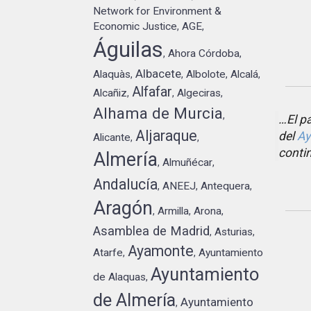
Network for Environment &
Economic Justice
AGE
,
,
Águilas
Ahora Córdoba
,
,
Albacete
Alaquàs
Albolote
Alcalá
,
,
,
,
Alfafar
Alcañiz
Algeciras
,
,
,
Alhama de Murcia
,
…El pa
Aljaraque
del
Ay
Alicante
,
,
conti
Almería
Almuñécar
,
,
Andalucía
ANEEJ
Antequera
,
,
,
Aragón
Armilla
Arona
,
,
,
Asamblea de Madrid
Asturias
,
,
Ayamonte
Atarfe
Ayuntamiento
,
,
Ayuntamiento
de Alaquas
,
de Almería
Ayuntamiento
,