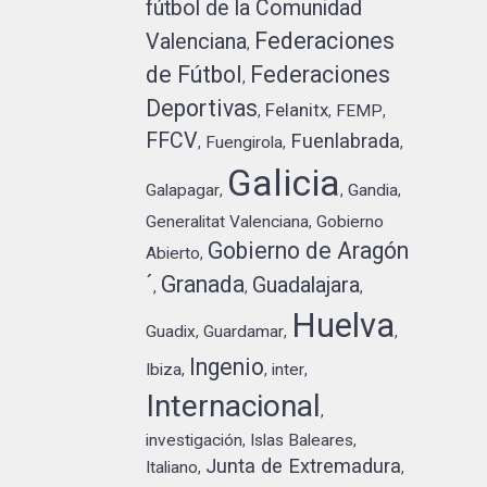
fútbol de la Comunidad
Federaciones
Valenciana
,
de Fútbol
Federaciones
,
Deportivas
Felanitx
FEMP
,
,
,
FFCV
Fuenlabrada
Fuengirola
,
,
,
Galicia
Galapagar
Gandia
,
,
,
Generalitat Valenciana
Gobierno
,
Gobierno de Aragón
Abierto
,
´
Granada
Guadalajara
,
,
,
Huelva
Guadix
Guardamar
,
,
,
Ingenio
Ibiza
inter
,
,
,
Internacional
,
investigación
Islas Baleares
,
,
Junta de Extremadura
Italiano
,
,