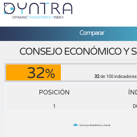
Comparar
CONSEJO ECONÓMICO Y S
32
%
32
de 100
indicadores
POSICIÓN
ÍN
1
D
Consejo Económico y Social