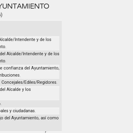
AYUNTAMIENTO
s)
Alcalde/Intendente y de los
nto.
del Alcalde/Intendente y de los
nto.
 de confianza del Ayuntamiento,
tribuciones.
os Concejales/Ediles/Regidores.
del Alcalde y los
.
pales y ciudadanas.
ajo del Ayuntamiento, así como