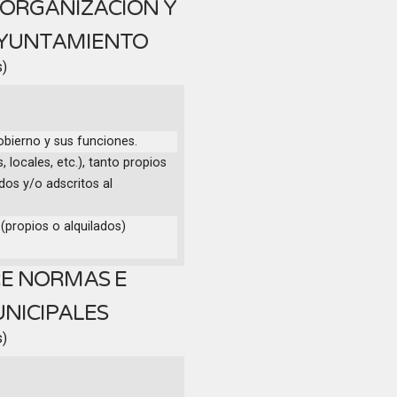
 ORGANIZACIÓN Y
AYUNTAMIENTO
s)
obierno y sus funciones.
, locales, etc.), tanto propios
os y/o adscritos al
(propios o alquilados)
E NORMAS E
UNICIPALES
s)