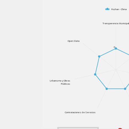
Foshan - China
Transparencia Municipa
Open Data
0
Urbanismo y Obras
Públicas
Contrataciones de Servicios