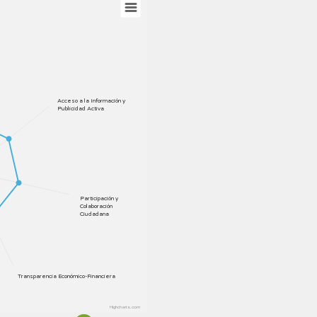
l
Acceso a la Información y
Publicidad Activa
Participación y
Colaboración
Ciudadana
Transparencia Económico-Financiera
Highcharts.com