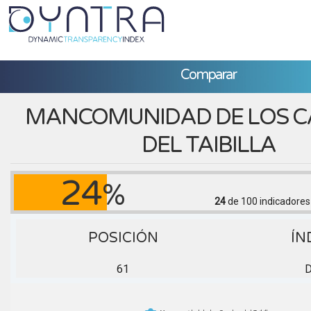
Comparar
MANCOMUNIDAD DE LOS C
DEL TAIBILLA
24
%
24
de 100
indicadores
POSICIÓN
ÍN
61