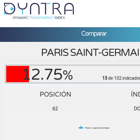
Comparar
PARIS SAINT-GERMA
12.75
%
13
de 102
indicado
POSICIÓN
ÍN
62
D
Paris Saint-Germain