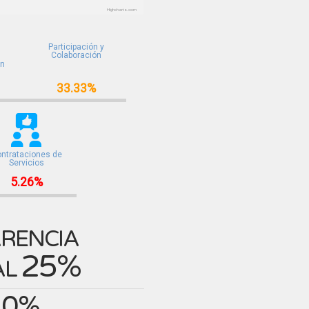
Highcharts.com
Participación y
Colaboración
ón
33.33%
ntrataciones de
Servicios
5.26%
RENCIA
25%
AL
0%