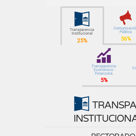
Comunicaci
Transparencia
Pública
Institucional
56%
25%
Transparencia
Co
Económico-
Financiera
5%
TRANSPA
INSTITUCION