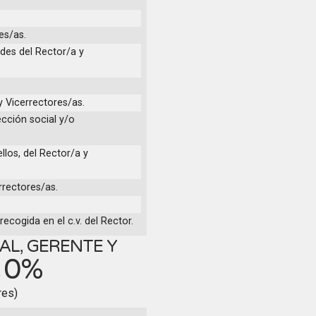
es/as.
ades del Rector/a y
y Vicerrectores/as.
ección social y/o
ellos, del Rector/a y
rrectores/as.
ecogida en el c.v. del Rector.
AL, GERENTE Y
0%
S
res)