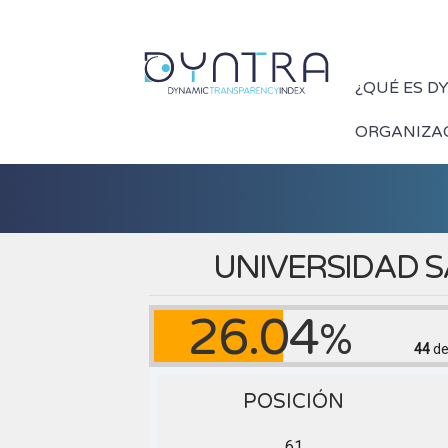
¿QUÉ ES D
ORGANIZA
UNIVERSIDAD 
26.04
%
44
de
POSICIÓN
61