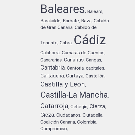
Baleares
Balears
,
,
Barakaldo
Barbate
Baza
Cabildo
,
,
,
de Gran Canaria
Cabildo de
,
Cádiz
Tenerife
Cabra
,
,
,
Calahorra
Cámaras de Cuentas
,
,
Canarias
Canararias
Cangas
,
,
,
Cantabria
Cantoria
capitales
,
,
,
Cartagena
Cartaya
Castellón
,
,
,
Castilla y León
,
Castilla-La Mancha
,
Catarroja
Cierza
Cehegín
,
,
,
Cieza
Ciudadanos
Ciutadella
,
,
,
Coalición Canaria
Colombia
,
,
Compromiso
,