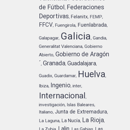
de Fútbol
Federaciones
,
Deportivas
Felanitx
FEMP
,
,
,
FFCV
Fuenlabrada
Fuengirola
,
,
,
Galicia
Galapagar
Gandia
,
,
,
Generalitat Valenciana
Gobierno
,
Gobierno de Aragón
Abierto
,
´
Granada
Guadalajara
,
,
,
Huelva
Guadix
Guardamar
,
,
,
Ingenio
Ibiza
inter
,
,
,
Internacional
,
investigación
Islas Baleares
,
,
Junta de Extremadura
Italiano
,
,
La Rioja
La Nucía
La Laguna
,
,
,
Lalin
Las
La Zubia
Las Gabias
,
,
,