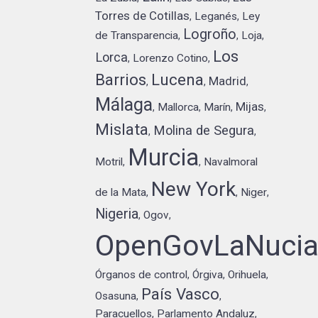
Torres de Cotillas
Leganés
Ley
,
,
Logroño
de Transparencia
Loja
,
,
,
Los
Lorca
Lorenzo Cotino
,
,
Barrios
Lucena
Madrid
,
,
,
Málaga
Mijas
Mallorca
Marín
,
,
,
,
Mislata
Molina de Segura
,
,
Murcia
Motril
Navalmoral
,
,
New York
de la Mata
Niger
,
,
,
Nigeria
Ogov
,
,
OpenGovLaNuci
Órganos de control
Órgiva
Orihuela
,
,
,
País Vasco
Osasuna
,
,
Paracuellos
Parlamento Andaluz
,
,