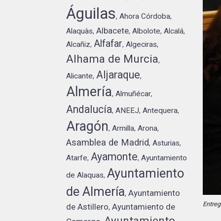
Águilas
Ahora Córdoba
,
,
Albacete
Alaquàs
Albolote
Alcalá
,
,
,
,
Alfafar
Alcañiz
Algeciras
,
,
,
Alhama de Murcia
,
Aljaraque
Alicante
,
,
Almería
Almuñécar
,
,
Andalucía
ANEEJ
Antequera
,
,
,
Aragón
Armilla
Arona
,
,
,
Asamblea de Madrid
Asturias
,
,
Ayamonte
Atarfe
Ayuntamiento
,
,
Ayuntamiento
de Alaquas
,
de Almería
Ayuntamiento
,
Entreg
de Astillero
Ayuntamiento de
,
Ayuntamiento