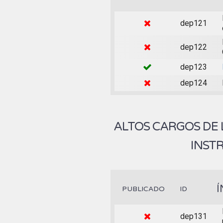
dep121
dep122
dep123
dep124
ALTOS CARGOS DE
INST
Í
PUBLICADO
ID
dep131