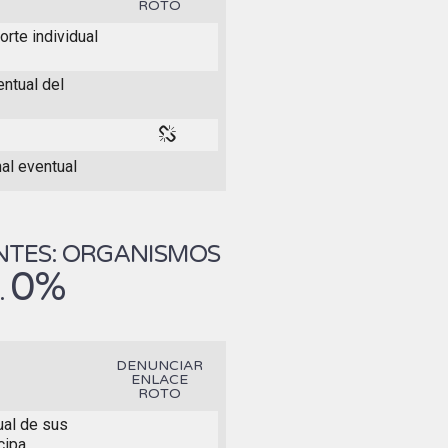
ROTO
orte individual
ntual del
al eventual
NTES: ORGANISMOS
0%
.
DENUNCIAR
ENLACE
ROTO
ual de sus
cipa.