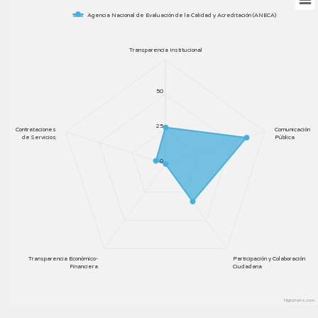
Agencia Nacional de Evaluación de la Calidad y Acreditación (ANECA)
Transparencia Institucional
50
25
Contrataciones
Comunicación
de Servicios
Pública
0
Transparencia Económico-
Participación y Colaboración
Financiera
Ciudadana
Highcharts.com