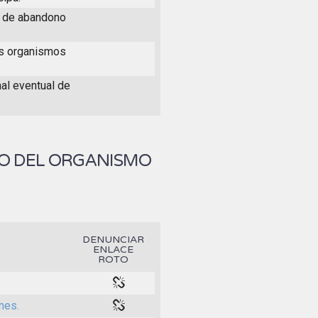
o de abandono
los organismos
nal eventual de
IO DEL ORGANISMO
DENUNCIAR
ENLACE
ROTO
nes.