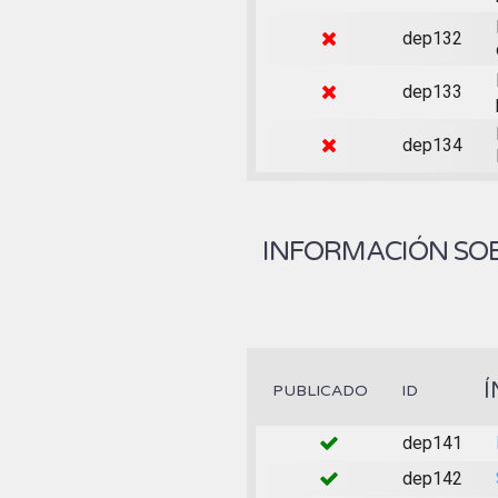
dep132
dep133
dep134
INFORMACIÓN SOB
Í
PUBLICADO
ID
dep141
dep142