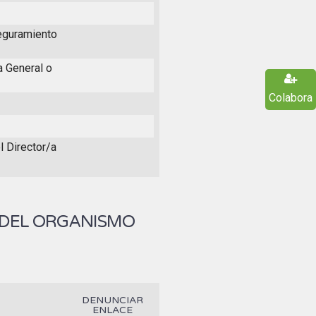
seguramiento
a General o
Colabora
l Director/a
 DEL ORGANISMO
DENUNCIAR
ENLACE