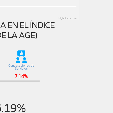
Highcharts.com
 EN EL ÍNDICE
E LA AGE
)
Contrataciones de
Servicios
7.14%
6.19%