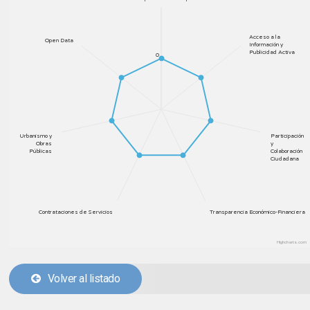
Acceso a la
Open Data
Información y
Publicidad Activa
0
Urbanismo y
Participación
Obras
y
Públicas
Colaboración
Ciudadana
Contrataciones de Servicios
Transparencia Económico-Financiera
Highcharts.com
Volver al listado