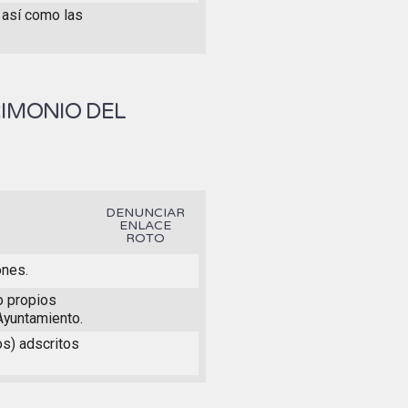
 así como las
RIMONIO DEL
DENUNCIAR
ENLACE
ROTO
ones.
to propios
Ayuntamiento.
os) adscritos