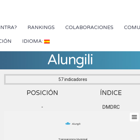
YNTRA?
RANKINGS
COLABORACIONES
COMU
CIÓN
IDIOMA:
Alungili
57 indicadores
POSICIÓN
ÍNDICE
-
DMDRC
Alungili
Transparencia Municipal