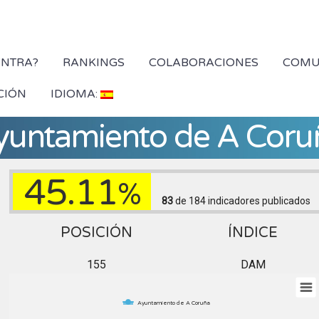
YNTRA?
RANKINGS
COLABORACIONES
COMU
CIÓN
IDIOMA:
yuntamiento de A Coru
45.11
%
83
de 184
indicadores publicados
POSICIÓN
ÍNDICE
155
DAM
Ayuntamiento de A Coruña