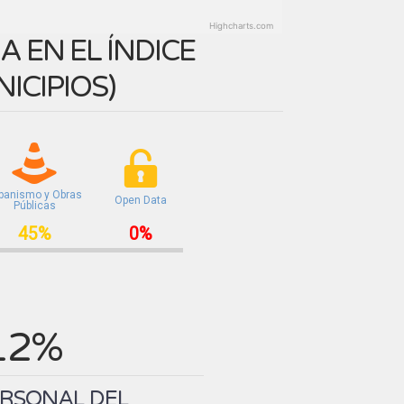
Highcharts.com
 EN EL ÍNDICE
ICIPIOS
)
banismo y Obras
Open Data
Públicas
45%
0%
12%
ERSONAL DEL