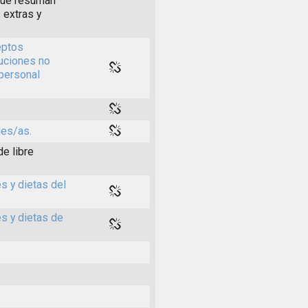
 que resuman
 extras y
eptos
buciones no
 personal
les/as.
de libre
s y dietas del
es y dietas de