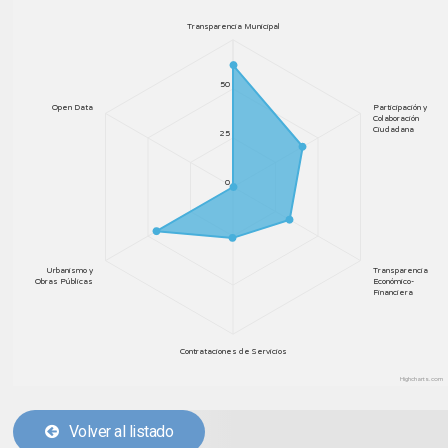
Transparencia Municipal
50
Open Data
Participación y
Colaboración
Ciudadana
25
0
Urbanismo y
Transparencia
Obras Públicas
Económico-
Financiera
Contrataciones de Servicios
Highcharts.com
Volver al listado