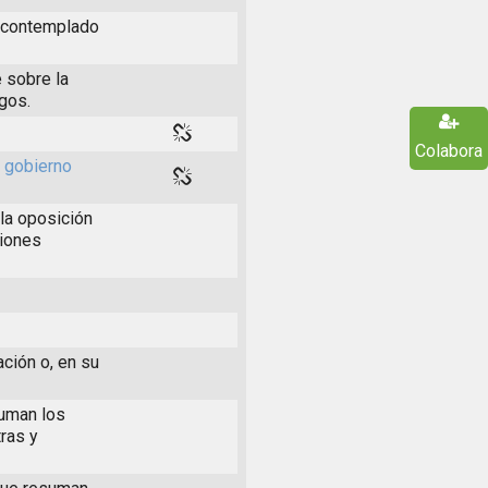
s contemplado
 sobre la
rgos.
Colabora
l gobierno
la oposición
ciones
ación o, en su
suman los
ras y