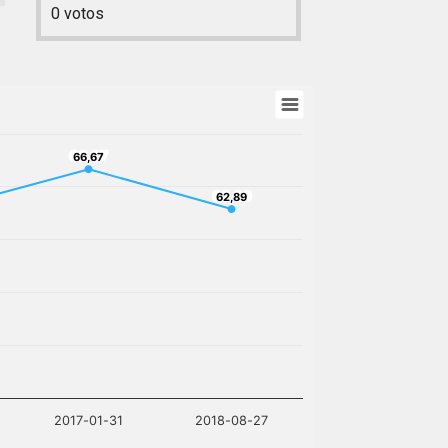
0
votos
66,67
66,67
62,89
62,89
2017-01-31
2018-08-27