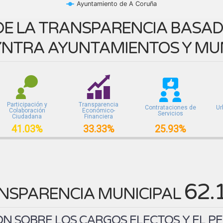
Ayuntamiento de A Coruña
E LA TRANSPARENCIA BASADA
NTRA AYUNTAMIENTOS Y MUN
Participación y
Transparencia
Contrataciones de
Ur
Colaboración
Económico-
Servicios
Ciudadana
Financiera
41.03%
33.33%
25.93%
62.
NSPARENCIA MUNICIPAL
N SOBRE LOS CARGOS ELECTOS Y EL P