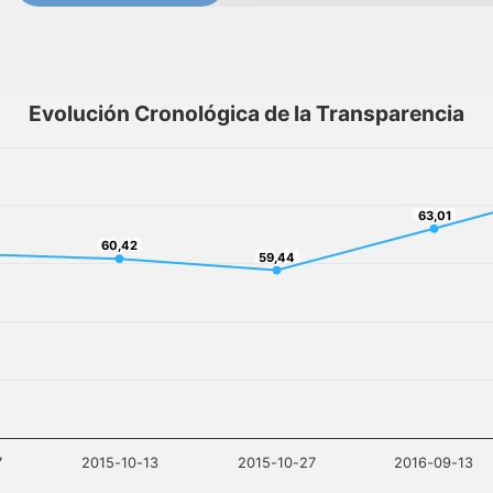
Evolución Cronológica de la Transparencia
63,01
63,01
60,42
60,42
59,44
59,44
7
2015-10-13
2015-10-27
2016-09-13