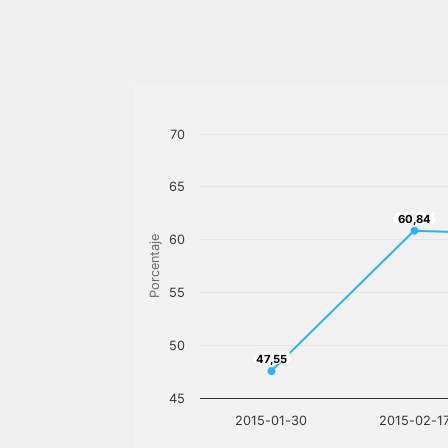
70
65
60,84
60,84
60
Porcentaje
55
50
47,55
47,55
45
2015-01-30
2015-02-1