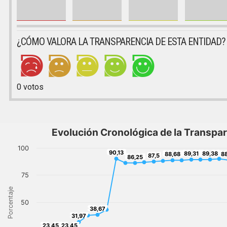
¿CÓMO VALORA LA TRANSPARENCIA DE ESTA ENTIDAD?
0
votos
Evolución Cronológica de la Transpa
100
90,13
89,31
89,38
90,13
88,68
88
89,31
89,38
87,5
88,68
8
86,25
87,5
86,25
75
Porcentaje
50
38,67
38,67
31,97
31,97
23,45
23,45
23,45
23,45