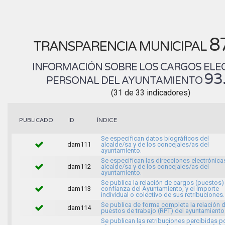
8
TRANSPARENCIA MUNICIPAL
INFORMACIÓN SOBRE LOS CARGOS ELEC
93
PERSONAL DEL AYUNTAMIENTO
(31 de 33 indicadores)
ÍNDICE
PUBLICADO
ID
Se especifican datos biográficos del
dam111
alcalde/sa y de los concejales/as del
ayuntamiento.
Se especifican las direcciones electrónica
dam112
alcalde/sa y de los concejales/as del
ayuntamiento.
Se publica la relación de cargos (puestos)
dam113
confianza del Ayuntamiento, y el importe
individual o colectivo de sus retribuciones.
Se publica de forma completa la relación 
dam114
puestos de trabajo (RPT) del ayuntamiento
Se publican las retribuciones percibidas p