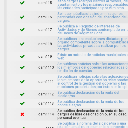
altos cargos (cargos electos al menos) de
dam115
ayuntamiento y los máximos responsables
las entidades participadas por el mismo.
Se hacen públicas las indemnizaciones
dam116
percibidas con ocasión del abandono de 
cargos.
Se publica el Registro de Intereses de
dam117
Actividades y de Bienes contemplado en l
de Bases de Régimen Local.
Se publican las resoluciones dictadas por 
órgano competente sobre la compatibilid
dam118
las actividades privadas a realizar por los
cargos.
Existe un módulo de noticias municipales e
dam119
web.
Se publican noticias sobre las actuacione
dam1110
los miembros del gobierno relacionadas c
rendición de cuentas.
Se publican noticias sobre las actuacione
los miembros de la oposición relacionada
dam1111
el control de la gestión del gobierno o las
mociones presentadas por estos en los pl
Se publica declaración de la renta del
dam1112
alcalde/sa.
Se publica declaración de la renta de los
dam1113
concejales/as.
Se publica declaración de la renta de los
dam1114
cargos de libre designación o, en su caso,
personal eventual.
Se publica la nómina del alcalde/sa o una
relación anual que resuman los conceptos