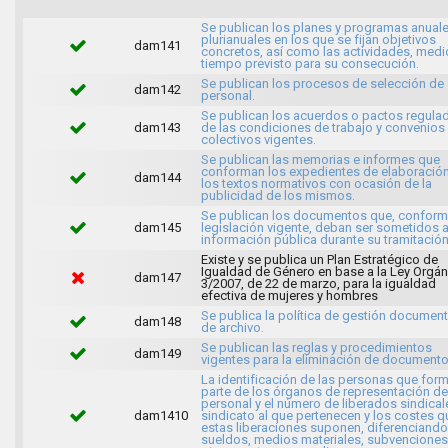
Se publican los planes y programas anuale
plurianuales en los que se fijan objetivos
dam141
concretos, así como las actividades, medi
tiempo previsto para su consecución.
Se publican los procesos de selección de
dam142
personal.
Se publican los acuerdos o pactos regula
dam143
de las condiciones de trabajo y convenios
colectivos vigentes.
Se publican las memorias e informes que
conforman los expedientes de elaboració
dam144
los textos normativos con ocasión de la
publicidad de los mismos.
Se publican los documentos que, conforme
dam145
legislación vigente, deban ser sometidos 
información pública durante su tramitación
Existe y se publica un Plan Estratégico de
Igualdad de Género en base a la Ley Orgán
dam147
3/2007, de 22 de marzo, para la igualdad
efectiva de mujeres y hombres
Se publica la política de gestión document
dam148
de archivo.
Se publican las reglas y procedimientos
dam149
vigentes para la eliminación de documento
La identificación de las personas que for
parte de los órganos de representación de
personal y el número de liberados sindical
dam1410
sindicato al que pertenecen y los costes q
estas liberaciones suponen, diferenciando
sueldos, medios materiales, subvenciones