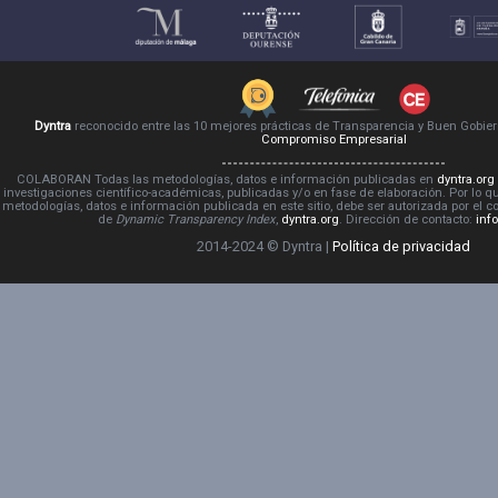
Dyntra
reconocido entre las 10 mejores prácticas de Transparencia y Buen Gobie
Compromiso Empresarial
COLABORAN Todas las metodologías, datos e información publicadas en
dyntra.org
investigaciones científico-académicas, publicadas y/o en fase de elaboración. Por lo qu
metodologías, datos e información publicada en este sitio, debe ser autorizada por el 
de
Dynamic Transparency Index
,
dyntra.org
. Dirección de contacto:
inf
2014-2024 © Dyntra |
Política de privacidad