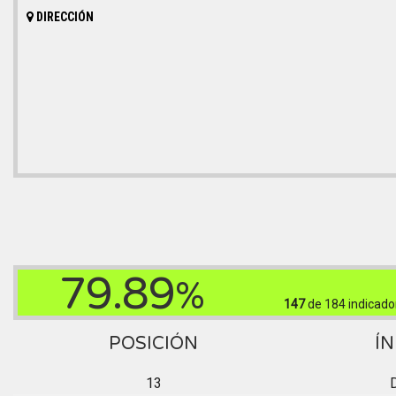
DIRECCIÓN
79.89
%
147
de 184
indicado
POSICIÓN
ÍN
13