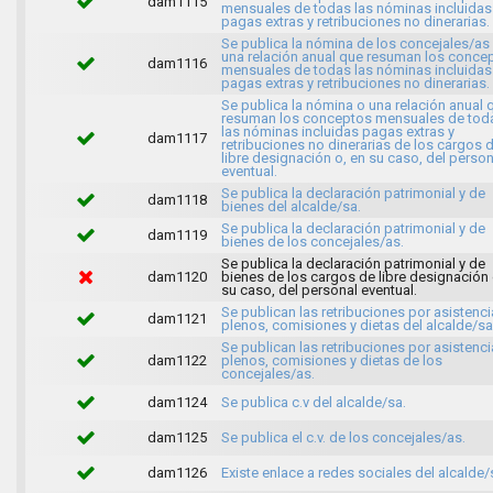
dam1115
mensuales de todas las nóminas incluidas
pagas extras y retribuciones no dinerarias.
Se publica la nómina de los concejales/as
una relación anual que resuman los conce
dam1116
mensuales de todas las nóminas incluidas
pagas extras y retribuciones no dinerarias.
Se publica la nómina o una relación anual 
resuman los conceptos mensuales de tod
las nóminas incluidas pagas extras y
dam1117
retribuciones no dinerarias de los cargos 
libre designación o, en su caso, del person
eventual.
Se publica la declaración patrimonial y de
dam1118
bienes del alcalde/sa.
Se publica la declaración patrimonial y de
dam1119
bienes de los concejales/as.
Se publica la declaración patrimonial y de
dam1120
bienes de los cargos de libre designación 
su caso, del personal eventual.
Se publican las retribuciones por asistenci
dam1121
plenos, comisiones y dietas del alcalde/sa
Se publican las retribuciones por asistenci
dam1122
plenos, comisiones y dietas de los
concejales/as.
dam1124
Se publica c.v del alcalde/sa.
dam1125
Se publica el c.v. de los concejales/as.
dam1126
Existe enlace a redes sociales del alcalde/