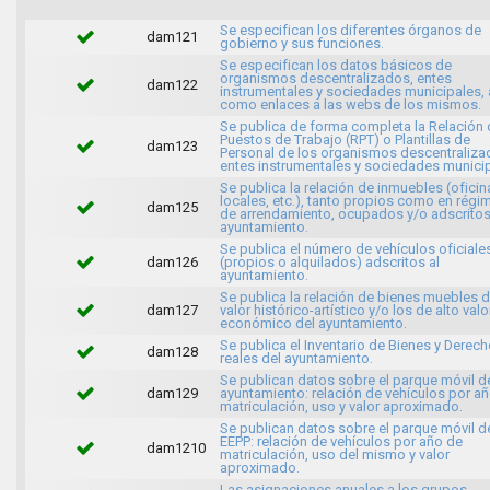
Se especifican los diferentes órganos de
dam121
gobierno y sus funciones.
Se especifican los datos básicos de
organismos descentralizados, entes
dam122
instrumentales y sociedades municipales, 
como enlaces a las webs de los mismos.
Se publica de forma completa la Relación 
Puestos de Trabajo (RPT) o Plantillas de
dam123
Personal de los organismos descentraliza
entes instrumentales y sociedades municip
Se publica la relación de inmuebles (oficin
locales, etc.), tanto propios como en régi
dam125
de arrendamiento, ocupados y/o adscritos
ayuntamiento.
Se publica el número de vehículos oficiale
dam126
(propios o alquilados) adscritos al
ayuntamiento.
Se publica la relación de bienes muebles 
dam127
valor histórico-artístico y/o los de alto valo
económico del ayuntamiento.
Se publica el Inventario de Bienes y Derec
dam128
reales del ayuntamiento.
Se publican datos sobre el parque móvil d
dam129
ayuntamiento: relación de vehículos por a
matriculación, uso y valor aproximado.
Se publican datos sobre el parque móvil d
EEPP: relación de vehículos por año de
dam1210
matriculación, uso del mismo y valor
aproximado.
Las asignaciones anuales a los grupos