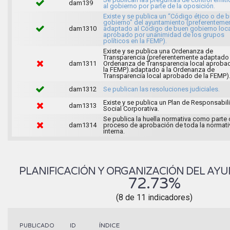
dam139
al gobierno por parte de la oposición.
Existe y se publica un “Código ético o de 
gobierno" del ayuntamiento (preferenteme
dam1310
adaptado al Código de buen gobierno loca
aprobado por unanimidad de los grupos
políticos en la FEMP).
Existe y se publica una Ordenanza de
Transparencia (preferentemente adaptado 
dam1311
Ordenanza de Transparencia local aproba
la FEMP).adaptado a la Ordenanza de
Transparencia local aprobado de la FEMP)
dam1312
Se publican las resoluciones judiciales.
Existe y se publica un Plan de Responsabil
dam1313
Social Corporativa.
Se publica la huella normativa como parte 
dam1314
proceso de aprobación de toda la normati
interna.
PLANIFICACIÓN Y ORGANIZACIÓN DEL AY
72.73%
(8 de 11 indicadores)
ÍNDICE
PUBLICADO
ID