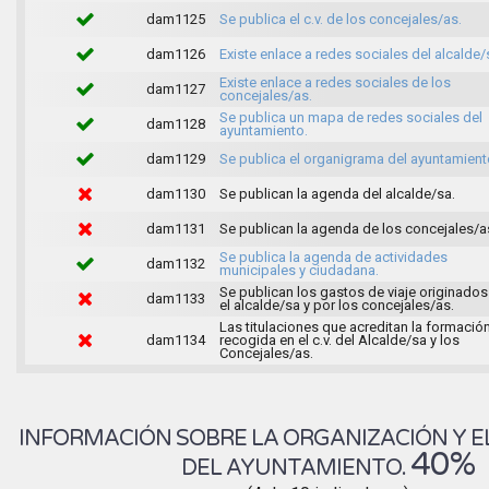
dam1125
Se publica el c.v. de los concejales/as.
dam1126
Existe enlace a redes sociales del alcalde/
Existe enlace a redes sociales de los
dam1127
concejales/as.
Se publica un mapa de redes sociales del
dam1128
ayuntamiento.
dam1129
Se publica el organigrama del ayuntamient
dam1130
Se publican la agenda del alcalde/sa.
dam1131
Se publican la agenda de los concejales/a
Se publica la agenda de actividades
dam1132
municipales y ciudadana.
Se publican los gastos de viaje originados
dam1133
el alcalde/sa y por los concejales/as.
Las titulaciones que acreditan la formació
dam1134
recogida en el c.v. del Alcalde/sa y los
Concejales/as.
INFORMACIÓN SOBRE LA ORGANIZACIÓN Y E
40%
DEL AYUNTAMIENTO.