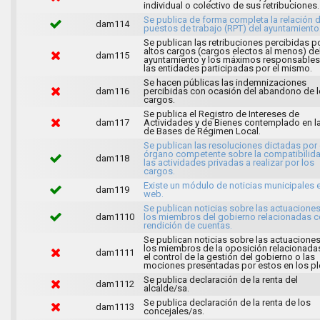
individual o colectivo de sus retribuciones.
Se publica de forma completa la relación 
dam114
puestos de trabajo (RPT) del ayuntamiento
Se publican las retribuciones percibidas p
altos cargos (cargos electos al menos) de
dam115
ayuntamiento y los máximos responsables
las entidades participadas por el mismo.
Se hacen públicas las indemnizaciones
dam116
percibidas con ocasión del abandono de 
cargos.
Se publica el Registro de Intereses de
dam117
Actividades y de Bienes contemplado en l
de Bases de Régimen Local.
Se publican las resoluciones dictadas por 
órgano competente sobre la compatibilid
dam118
las actividades privadas a realizar por los
cargos.
Existe un módulo de noticias municipales e
dam119
web.
Se publican noticias sobre las actuacione
dam1110
los miembros del gobierno relacionadas c
rendición de cuentas.
Se publican noticias sobre las actuacione
los miembros de la oposición relacionada
dam1111
el control de la gestión del gobierno o las
mociones presentadas por estos en los pl
Se publica declaración de la renta del
dam1112
alcalde/sa.
Se publica declaración de la renta de los
dam1113
concejales/as.