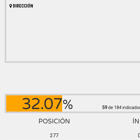
DIRECCIÓN
32.07
%
59
de 184
indicado
POSICIÓN
ÍN
277