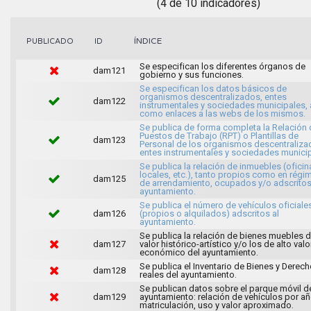
(4 de 10 indicadores)
ÍNDICE
PUBLICADO
ID
Se especifican los diferentes órganos de
dam121
gobierno y sus funciones.
Se especifican los datos básicos de
organismos descentralizados, entes
dam122
instrumentales y sociedades municipales, 
como enlaces a las webs de los mismos.
Se publica de forma completa la Relación 
Puestos de Trabajo (RPT) o Plantillas de
dam123
Personal de los organismos descentraliza
entes instrumentales y sociedades municip
Se publica la relación de inmuebles (oficin
locales, etc.), tanto propios como en régi
dam125
de arrendamiento, ocupados y/o adscritos
ayuntamiento.
Se publica el número de vehículos oficiale
dam126
(propios o alquilados) adscritos al
ayuntamiento.
Se publica la relación de bienes muebles 
dam127
valor histórico-artístico y/o los de alto valo
económico del ayuntamiento.
Se publica el Inventario de Bienes y Derec
dam128
reales del ayuntamiento.
Se publican datos sobre el parque móvil d
dam129
ayuntamiento: relación de vehículos por a
matriculación, uso y valor aproximado.