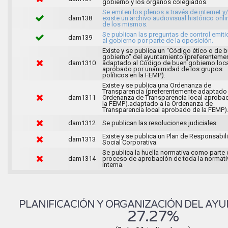
gobierno y los órganos colegiados.
Se emiten los plenos a través de internet y
dam138
existe un archivo audiovisual histórico onli
de los mismos.
Se publican las preguntas de control emit
dam139
al gobierno por parte de la oposición.
Existe y se publica un “Código ético o de 
gobierno" del ayuntamiento (preferenteme
dam1310
adaptado al Código de buen gobierno loca
aprobado por unanimidad de los grupos
políticos en la FEMP).
Existe y se publica una Ordenanza de
Transparencia (preferentemente adaptado 
dam1311
Ordenanza de Transparencia local aproba
la FEMP).adaptado a la Ordenanza de
Transparencia local aprobado de la FEMP)
dam1312
Se publican las resoluciones judiciales.
Existe y se publica un Plan de Responsabil
dam1313
Social Corporativa.
Se publica la huella normativa como parte 
dam1314
proceso de aprobación de toda la normati
interna.
PLANIFICACIÓN Y ORGANIZACIÓN DEL AY
27.27%