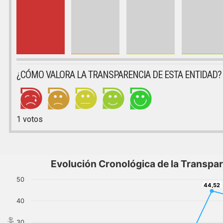
¿CÓMO VALORA LA TRANSPARENCIA DE ESTA ENTIDAD?
1
votos
Evolución Cronológica de la Transpa
50
44,52
44,52
40
30