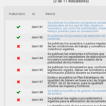
(3 de 11 indicadores)
ÍNDICE
PUBLICADO
ID
Se publican los planes y programas anuale
plurianuales en los que se fijan objetivos
dam141
concretos, así como las actividades, medi
tiempo previsto para su consecución.
Se publican los procesos de selección de
dam142
personal.
Se publican los acuerdos o pactos regula
dam143
de las condiciones de trabajo y convenios
colectivos vigentes.
Se publican las memorias e informes que
conforman los expedientes de elaboració
dam144
los textos normativos con ocasión de la
publicidad de los mismos.
Se publican los documentos que, conforme
dam145
legislación vigente, deban ser sometidos 
información pública durante su tramitación
Existe y se publica un Plan Estratégico de
Igualdad de Género en base a la Ley Orgán
dam147
3/2007, de 22 de marzo, para la igualdad
efectiva de mujeres y hombres
Se publica la política de gestión document
dam148
de archivo.
Se publican las reglas y procedimientos
dam149
vigentes para la eliminación de documento
La identificación de las personas que for