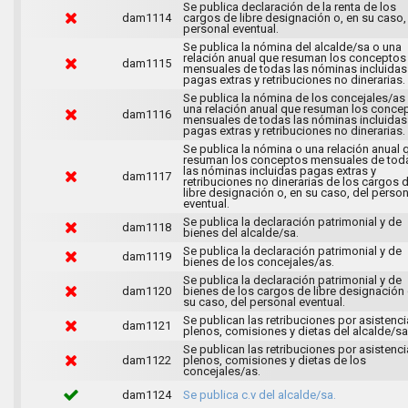
Se publica declaración de la renta de los
dam1114
cargos de libre designación o, en su caso,
personal eventual.
Se publica la nómina del alcalde/sa o una
relación anual que resuman los conceptos
dam1115
mensuales de todas las nóminas incluidas
pagas extras y retribuciones no dinerarias.
Se publica la nómina de los concejales/as
una relación anual que resuman los conce
dam1116
mensuales de todas las nóminas incluidas
pagas extras y retribuciones no dinerarias.
Se publica la nómina o una relación anual 
resuman los conceptos mensuales de tod
las nóminas incluidas pagas extras y
dam1117
retribuciones no dinerarias de los cargos 
libre designación o, en su caso, del person
eventual.
Se publica la declaración patrimonial y de
dam1118
bienes del alcalde/sa.
Se publica la declaración patrimonial y de
dam1119
bienes de los concejales/as.
Se publica la declaración patrimonial y de
dam1120
bienes de los cargos de libre designación 
su caso, del personal eventual.
Se publican las retribuciones por asistenci
dam1121
plenos, comisiones y dietas del alcalde/sa
Se publican las retribuciones por asistenci
dam1122
plenos, comisiones y dietas de los
concejales/as.
dam1124
Se publica c.v del alcalde/sa.