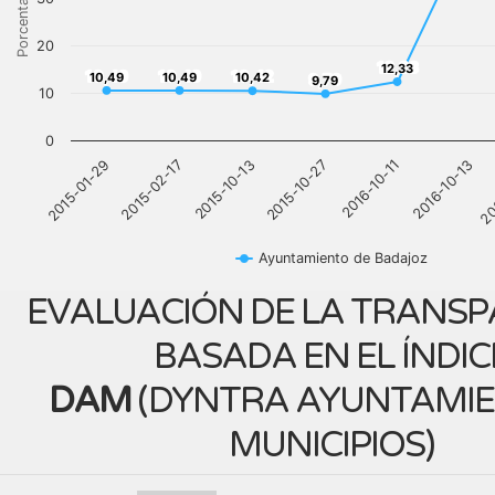
Porcentaje
20
12,33
12,33
10,49
10,49
10,42
10,49
10,49
10,42
9,79
9,79
10
0
2015-01-29
2015-02-17
2015-10-13
2015-10-27
2016-10-11
2016-10-13
20
Ayuntamiento de Badajoz
EVALUACIÓN DE LA TRANSP
BASADA EN EL ÍNDIC
DAM
(
DYNTRA AYUNTAMIE
MUNICIPIOS
)