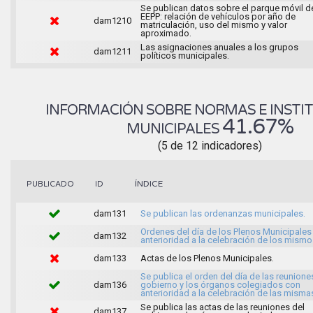
Se publican datos sobre el parque móvil d
EEPP: relación de vehículos por año de
dam1210
matriculación, uso del mismo y valor
aproximado.
Las asignaciones anuales a los grupos
dam1211
políticos municipales.
INFORMACIÓN SOBRE NORMAS E INSTI
41.67%
MUNICIPALES
(5 de 12 indicadores)
ÍNDICE
PUBLICADO
ID
dam131
Se publican las ordenanzas municipales.
Ordenes del día de los Plenos Municipales
dam132
anterioridad a la celebración de los mismo
dam133
Actas de los Plenos Municipales.
Se publica el orden del día de las reunione
dam136
gobierno y los órganos colegiados con
anterioridad a la celebración de las misma
Se publica las actas de las reuniones del
dam137