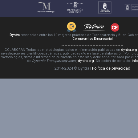
Dyntra
reconocido entre las 10 mejores prácticas de Transparencia y Buen Gobie
Compromiso Empresarial
COLABORAN Todas las metodologías, datos e información publicadas en
dyntra.org
investigaciones científico-académicas, publicadas y/o en fase de elaboración. Por lo qu
metodologías, datos e información publicada en este sitio, debe ser autorizada por el 
de
Dynamic Transparency Index
,
dyntra.org
. Dirección de contacto:
inf
2014-2024 © Dyntra |
Política de privacidad