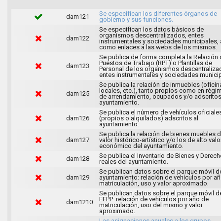
Se especifican los diferentes órganos de
dam121
gobierno y sus funciones.
Se especifican los datos básicos de
organismos descentralizados, entes
dam122
instrumentales y sociedades municipales, 
como enlaces a las webs de los mismos.
Se publica de forma completa la Relación 
Puestos de Trabajo (RPT) o Plantillas de
dam123
Personal de los organismos descentraliza
entes instrumentales y sociedades municip
Se publica la relación de inmuebles (oficin
locales, etc.), tanto propios como en régi
dam125
de arrendamiento, ocupados y/o adscritos
ayuntamiento.
Se publica el número de vehículos oficiale
dam126
(propios o alquilados) adscritos al
ayuntamiento.
Se publica la relación de bienes muebles 
dam127
valor histórico-artístico y/o los de alto valo
económico del ayuntamiento.
Se publica el Inventario de Bienes y Derec
dam128
reales del ayuntamiento.
Se publican datos sobre el parque móvil d
dam129
ayuntamiento: relación de vehículos por a
matriculación, uso y valor aproximado.
Se publican datos sobre el parque móvil d
EEPP: relación de vehículos por año de
dam1210
matriculación, uso del mismo y valor
aproximado.
Las asignaciones anuales a los grupos