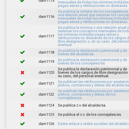
dam1115
mensuales de todas las nóminas incluidas
pagas extras y retribuciones no dinerarias.
Se publica la nómina de los concejales/as
una relación anual que resuman los conce
dam1116
mensuales de todas las nóminas incluidas
pagas extras y retribuciones no dinerarias.
Se publica la nómina o una relación anual 
resuman los conceptos mensuales de tod
las nóminas incluidas pagas extras y
dam1117
retribuciones no dinerarias de los cargos 
libre designación o, en su caso, del person
eventual.
Se publica la declaración patrimonial y de
dam1118
bienes del alcalde/sa.
Se publica la declaración patrimonial y de
dam1119
bienes de los concejales/as.
Se publica la declaración patrimonial y de
dam1120
bienes de los cargos de libre designación 
su caso, del personal eventual.
Se publican las retribuciones por asistenci
dam1121
plenos, comisiones y dietas del alcalde/sa
Se publican las retribuciones por asistenci
dam1122
plenos, comisiones y dietas de los
concejales/as.
dam1124
Se publica c.v del alcalde/sa.
dam1125
Se publica el c.v. de los concejales/as.
dam1126
Existe enlace a redes sociales del alcalde/