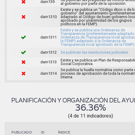
dam139
al gobierno por parte de la oposición.
Existe y se publica un “Código ético o de 
gobierno" del ayuntamiento (preferenteme
dam1310
adaptado al Código de buen gobierno loca
aprobado por unanimidad de los grupos
políticos en la FEMP).
Existe y se publica una Ordenanza de
Transparencia (preferentemente adaptado 
dam1311
Ordenanza de Transparencia local aproba
la FEMP).adaptado a la Ordenanza de
Transparencia local aprobado de la FEMP)
dam1312
Se publican las resoluciones judiciales.
Existe y se publica un Plan de Responsabil
dam1313
Social Corporativa.
Se publica la huella normativa como parte 
dam1314
proceso de aprobación de toda la normati
interna.
PLANIFICACIÓN Y ORGANIZACIÓN DEL AY
36.36%
(4 de 11 indicadores)
ÍNDICE
PUBLICADO
ID