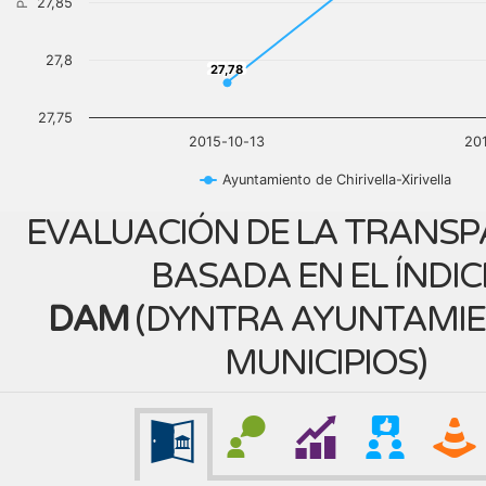
27,85
27,8
27,78
27,78
27,75
2015-10-13
20
Ayuntamiento de Chirivella-Xirivella
EVALUACIÓN DE LA TRANSP
BASADA EN EL ÍNDIC
DAM
(
DYNTRA AYUNTAMIE
MUNICIPIOS
)