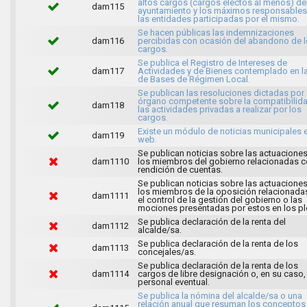
altos cargos (cargos electos al menos) de
dam115
ayuntamiento y los máximos responsables
las entidades participadas por el mismo.
Se hacen públicas las indemnizaciones
dam116
percibidas con ocasión del abandono de 
cargos.
Se publica el Registro de Intereses de
dam117
Actividades y de Bienes contemplado en l
de Bases de Régimen Local.
Se publican las resoluciones dictadas por 
órgano competente sobre la compatibilid
dam118
las actividades privadas a realizar por los
cargos.
Existe un módulo de noticias municipales e
dam119
web.
Se publican noticias sobre las actuacione
dam1110
los miembros del gobierno relacionadas c
rendición de cuentas.
Se publican noticias sobre las actuacione
los miembros de la oposición relacionada
dam1111
el control de la gestión del gobierno o las
mociones presentadas por estos en los pl
Se publica declaración de la renta del
dam1112
alcalde/sa.
Se publica declaración de la renta de los
dam1113
concejales/as.
Se publica declaración de la renta de los
dam1114
cargos de libre designación o, en su caso,
personal eventual.
Se publica la nómina del alcalde/sa o una
relación anual que resuman los conceptos