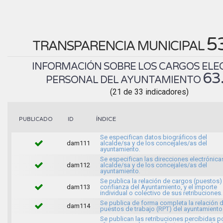
5
TRANSPARENCIA MUNICIPAL
INFORMACIÓN SOBRE LOS CARGOS ELEC
63
PERSONAL DEL AYUNTAMIENTO
(21 de 33 indicadores)
ÍNDICE
PUBLICADO
ID
Se especifican datos biográficos del
dam111
alcalde/sa y de los concejales/as del
ayuntamiento.
Se especifican las direcciones electrónica
dam112
alcalde/sa y de los concejales/as del
ayuntamiento.
Se publica la relación de cargos (puestos)
dam113
confianza del Ayuntamiento, y el importe
individual o colectivo de sus retribuciones.
Se publica de forma completa la relación 
dam114
puestos de trabajo (RPT) del ayuntamiento
Se publican las retribuciones percibidas p