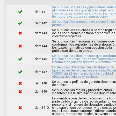
Se publican los planes y programas anuale
plurianuales en los que se fijan objetivos
dam141
concretos, así como las actividades, medi
tiempo previsto para su consecución.
Se publican los procesos de selección de
dam142
personal.
Se publican los acuerdos o pactos regula
dam143
de las condiciones de trabajo y convenios
colectivos vigentes.
Se publican las memorias e informes que
conforman los expedientes de elaboració
dam144
los textos normativos con ocasión de la
publicidad de los mismos.
Se publican los documentos que, conforme
dam145
legislación vigente, deban ser sometidos 
información pública durante su tramitación
Existe y se publica un Plan Estratégico de
Igualdad de Género en base a la Ley Orgán
dam147
3/2007, de 22 de marzo, para la igualdad
efectiva de mujeres y hombres
Se publica la política de gestión document
dam148
de archivo.
Se publican las reglas y procedimientos
dam149
vigentes para la eliminación de documento
La identificación de las personas que for
parte de los órganos de representación de
personal y el número de liberados sindical
dam1410
sindicato al que pertenecen y los costes q
estas liberaciones suponen, diferenciando
sueldos, medios materiales, subvenciones