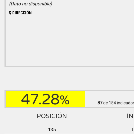
(Dato no disponible)
DIRECCIÓN
47.28
%
87
de 184
indicado
POSICIÓN
ÍN
135