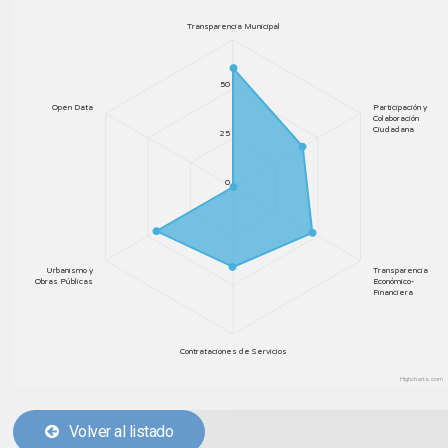
Transparencia Municipal
50
Open Data
Participación y
Colaboración
Ciudadana
25
0
Urbanismo y
Transparencia
Obras Públicas
Económico-
Financiera
Contrataciones de Servicios
Highcharts.com
Volver al listado