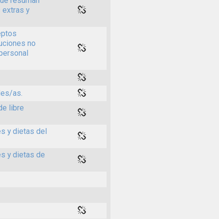
 que resuman
 extras y
eptos
buciones no
 personal
les/as.
de libre
s y dietas del
es y dietas de