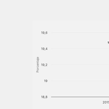
19,6
1
19,4
Porcentaje
19,2
19
18,8
201