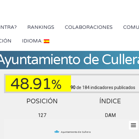
YNTRA?
RANKINGS
COLABORACIONES
COMU
CIÓN
IDIOMA:
Ayuntamiento de Culler
48.91
%
90
de 184
indicadores publicados
POSICIÓN
ÍNDICE
127
DAM
Ayuntamiento de Cullera