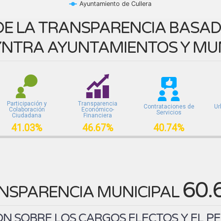
Ayuntamiento de Cullera
E LA TRANSPARENCIA BASADA
NTRA AYUNTAMIENTOS Y MUN
Participación y
Transparencia
Contrataciones de
Ur
Colaboración
Económico-
Servicios
Ciudadana
Financiera
41.03%
46.67%
40.74%
60.
NSPARENCIA MUNICIPAL
N SOBRE LOS CARGOS ELECTOS Y EL P