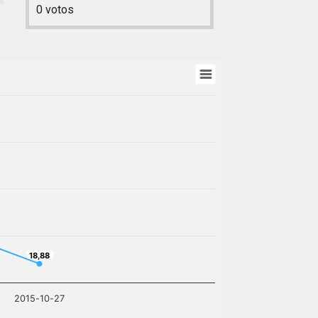
0
votos
18,88
18,88
2015-10-27