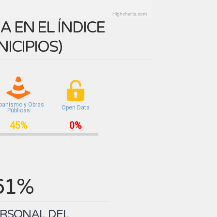
Highcharts.com
 EN EL ÍNDICE
ICIPIOS
)
banismo y Obras
Open Data
Públicas
45%
0%
61%
ERSONAL DEL