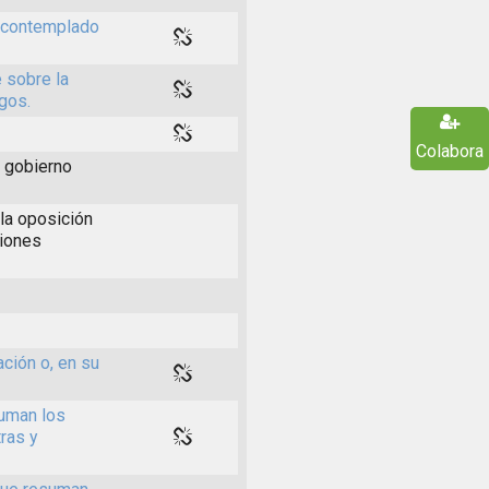
s contemplado
 sobre la
rgos.
Colabora
l gobierno
la oposición
ciones
ación o, en su
suman los
ras y