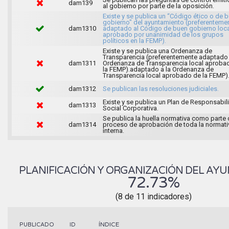
dam139
al gobierno por parte de la oposición.
Existe y se publica un “Código ético o de 
gobierno" del ayuntamiento (preferenteme
dam1310
adaptado al Código de buen gobierno loca
aprobado por unanimidad de los grupos
políticos en la FEMP).
Existe y se publica una Ordenanza de
Transparencia (preferentemente adaptado 
dam1311
Ordenanza de Transparencia local aproba
la FEMP).adaptado a la Ordenanza de
Transparencia local aprobado de la FEMP)
dam1312
Se publican las resoluciones judiciales.
Existe y se publica un Plan de Responsabil
dam1313
Social Corporativa.
Se publica la huella normativa como parte 
dam1314
proceso de aprobación de toda la normati
interna.
PLANIFICACIÓN Y ORGANIZACIÓN DEL AY
72.73%
(8 de 11 indicadores)
ÍNDICE
PUBLICADO
ID