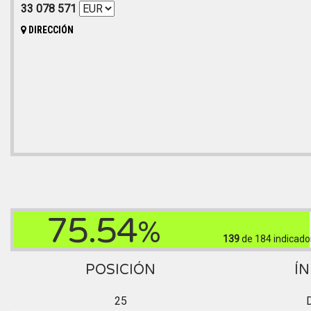
33 078 571
DIRECCIÓN
75.54
%
139
de 184
indicado
POSICIÓN
ÍN
25