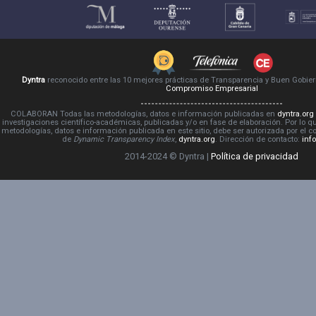
Dyntra
reconocido entre las 10 mejores prácticas de Transparencia y Buen Gobie
Compromiso Empresarial
COLABORAN Todas las metodologías, datos e información publicadas en
dyntra.org
investigaciones científico-académicas, publicadas y/o en fase de elaboración. Por lo qu
metodologías, datos e información publicada en este sitio, debe ser autorizada por el 
de
Dynamic Transparency Index
,
dyntra.org
. Dirección de contacto:
inf
2014-2024 © Dyntra |
Política de privacidad