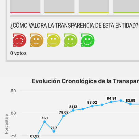
¿CÓMO VALORA LA TRANSPARENCIA DE ESTA ENTIDAD?
0
votos
Evolución Cronológica de la Transpa
90
84,91
84,91
83,95
83,95
83,02
83,02
81,13
81,13
78,62
78,62
80
Porcentaje
76,1
76,1
71,7
71,7
70
67,92
67,92