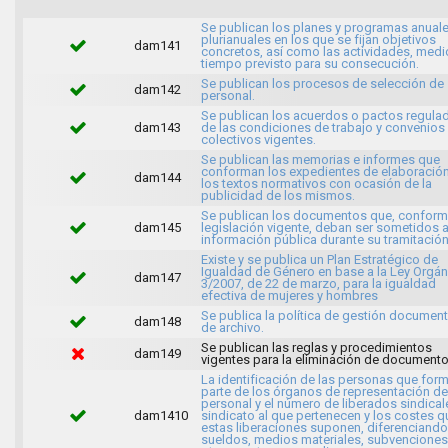
Se publican los planes y programas anuale
plurianuales en los que se fijan objetivos
dam141
concretos, así como las actividades, medi
tiempo previsto para su consecución.
Se publican los procesos de selección de
dam142
personal.
Se publican los acuerdos o pactos regula
dam143
de las condiciones de trabajo y convenios
colectivos vigentes.
Se publican las memorias e informes que
conforman los expedientes de elaboració
dam144
los textos normativos con ocasión de la
publicidad de los mismos.
Se publican los documentos que, conforme
dam145
legislación vigente, deban ser sometidos 
información pública durante su tramitación
Existe y se publica un Plan Estratégico de
Igualdad de Género en base a la Ley Orgán
dam147
3/2007, de 22 de marzo, para la igualdad
efectiva de mujeres y hombres
Se publica la política de gestión document
dam148
de archivo.
Se publican las reglas y procedimientos
dam149
vigentes para la eliminación de documento
La identificación de las personas que for
parte de los órganos de representación de
personal y el número de liberados sindical
dam1410
sindicato al que pertenecen y los costes q
estas liberaciones suponen, diferenciando
sueldos, medios materiales, subvenciones