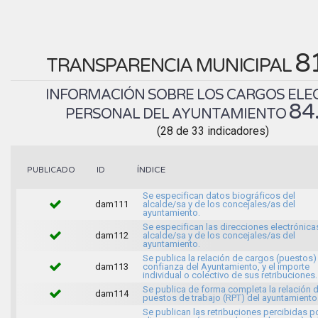
8
TRANSPARENCIA MUNICIPAL
INFORMACIÓN SOBRE LOS CARGOS ELEC
84
PERSONAL DEL AYUNTAMIENTO
(28 de 33 indicadores)
ÍNDICE
PUBLICADO
ID
Se especifican datos biográficos del
dam111
alcalde/sa y de los concejales/as del
ayuntamiento.
Se especifican las direcciones electrónica
dam112
alcalde/sa y de los concejales/as del
ayuntamiento.
Se publica la relación de cargos (puestos)
dam113
confianza del Ayuntamiento, y el importe
individual o colectivo de sus retribuciones.
Se publica de forma completa la relación 
dam114
puestos de trabajo (RPT) del ayuntamiento
Se publican las retribuciones percibidas p