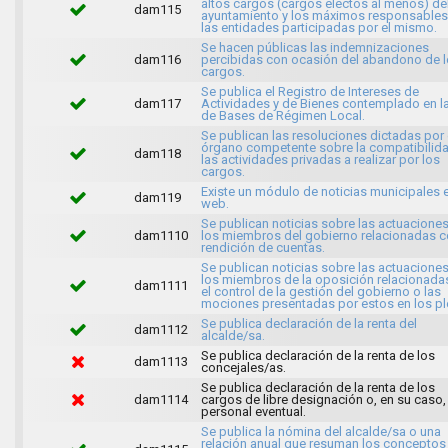
altos cargos (cargos electos al menos) de
dam115
ayuntamiento y los máximos responsables
las entidades participadas por el mismo.
Se hacen públicas las indemnizaciones
dam116
percibidas con ocasión del abandono de 
cargos.
Se publica el Registro de Intereses de
dam117
Actividades y de Bienes contemplado en l
de Bases de Régimen Local.
Se publican las resoluciones dictadas por 
órgano competente sobre la compatibilid
dam118
las actividades privadas a realizar por los
cargos.
Existe un módulo de noticias municipales e
dam119
web.
Se publican noticias sobre las actuacione
dam1110
los miembros del gobierno relacionadas c
rendición de cuentas.
Se publican noticias sobre las actuacione
los miembros de la oposición relacionada
dam1111
el control de la gestión del gobierno o las
mociones presentadas por estos en los pl
Se publica declaración de la renta del
dam1112
alcalde/sa.
Se publica declaración de la renta de los
dam1113
concejales/as.
Se publica declaración de la renta de los
dam1114
cargos de libre designación o, en su caso,
personal eventual.
Se publica la nómina del alcalde/sa o una
relación anual que resuman los conceptos