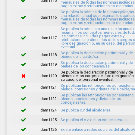
dam1115
mensuales de todas las nóminas incluidas
pagas extras y retribuciones no dinerarias.
Se publica la nómina de los concejales/as
una relación anual que resuman los conce
dam1116
mensuales de todas las nóminas incluidas
pagas extras y retribuciones no dinerarias.
Se publica la nómina o una relación anual 
resuman los conceptos mensuales de tod
las nóminas incluidas pagas extras y
dam1117
retribuciones no dinerarias de los cargos 
libre designación o, en su caso, del person
eventual.
Se publica la declaración patrimonial y de
dam1118
bienes del alcalde/sa.
Se publica la declaración patrimonial y de
dam1119
bienes de los concejales/as.
Se publica la declaración patrimonial y de
dam1120
bienes de los cargos de libre designación 
su caso, del personal eventual.
Se publican las retribuciones por asistenci
dam1121
plenos, comisiones y dietas del alcalde/sa
Se publican las retribuciones por asistenci
dam1122
plenos, comisiones y dietas de los
concejales/as.
dam1124
Se publica c.v del alcalde/sa.
dam1125
Se publica el c.v. de los concejales/as.
dam1126
Existe enlace a redes sociales del alcalde/