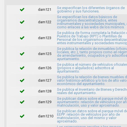
Se especifican los diferentes órganos de
dam121
gobierno y sus funciones.
Se especifican los datos básicos de
organismos descentralizados, entes
dam122
instrumentales y sociedades municipales, 
como enlaces a las webs de los mismos.
Se publica de forma completa la Relación 
Puestos de Trabajo (RPT) o Plantillas de
dam123
Personal de los organismos descentraliza
entes instrumentales y sociedades municip
Se publica la relación de inmuebles (oficin
locales, etc.), tanto propios como en régi
dam125
de arrendamiento, ocupados y/o adscritos
ayuntamiento.
Se publica el número de vehículos oficiale
dam126
(propios o alquilados) adscritos al
ayuntamiento.
Se publica la relación de bienes muebles 
dam127
valor histórico-artístico y/o los de alto valo
económico del ayuntamiento.
Se publica el Inventario de Bienes y Derec
dam128
reales del ayuntamiento.
Se publican datos sobre el parque móvil d
dam129
ayuntamiento: relación de vehículos por a
matriculación, uso y valor aproximado.
Se publican datos sobre el parque móvil d
EEPP: relación de vehículos por año de
dam1210
matriculación, uso del mismo y valor
aproximado.
Las asignaciones anuales a los grupos