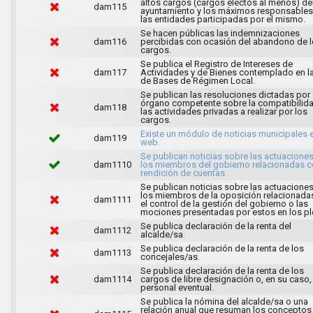
altos cargos (cargos electos al menos) de
dam115
ayuntamiento y los máximos responsables
las entidades participadas por el mismo.
Se hacen públicas las indemnizaciones
dam116
percibidas con ocasión del abandono de 
cargos.
Se publica el Registro de Intereses de
dam117
Actividades y de Bienes contemplado en l
de Bases de Régimen Local.
Se publican las resoluciones dictadas por 
órgano competente sobre la compatibilid
dam118
las actividades privadas a realizar por los
cargos.
Existe un módulo de noticias municipales e
dam119
web.
Se publican noticias sobre las actuacione
dam1110
los miembros del gobierno relacionadas c
rendición de cuentas.
Se publican noticias sobre las actuacione
los miembros de la oposición relacionada
dam1111
el control de la gestión del gobierno o las
mociones presentadas por estos en los pl
Se publica declaración de la renta del
dam1112
alcalde/sa.
Se publica declaración de la renta de los
dam1113
concejales/as.
Se publica declaración de la renta de los
dam1114
cargos de libre designación o, en su caso,
personal eventual.
Se publica la nómina del alcalde/sa o una
relación anual que resuman los conceptos