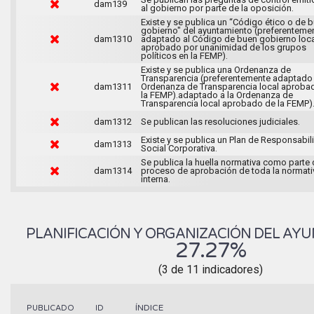
dam139
al gobierno por parte de la oposición.
Existe y se publica un “Código ético o de 
gobierno" del ayuntamiento (preferenteme
dam1310
adaptado al Código de buen gobierno loca
aprobado por unanimidad de los grupos
políticos en la FEMP).
Existe y se publica una Ordenanza de
Transparencia (preferentemente adaptado 
dam1311
Ordenanza de Transparencia local aproba
la FEMP).adaptado a la Ordenanza de
Transparencia local aprobado de la FEMP)
dam1312
Se publican las resoluciones judiciales.
Existe y se publica un Plan de Responsabil
dam1313
Social Corporativa.
Se publica la huella normativa como parte 
dam1314
proceso de aprobación de toda la normati
interna.
PLANIFICACIÓN Y ORGANIZACIÓN DEL AY
27.27%
(3 de 11 indicadores)
ÍNDICE
PUBLICADO
ID