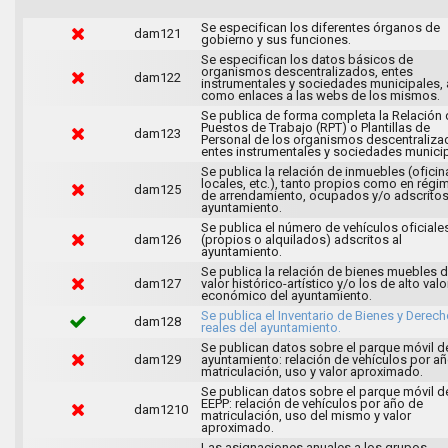
Se especifican los diferentes órganos de
dam121
gobierno y sus funciones.
Se especifican los datos básicos de
organismos descentralizados, entes
dam122
instrumentales y sociedades municipales, 
como enlaces a las webs de los mismos.
Se publica de forma completa la Relación 
Puestos de Trabajo (RPT) o Plantillas de
dam123
Personal de los organismos descentraliza
entes instrumentales y sociedades municip
Se publica la relación de inmuebles (oficin
locales, etc.), tanto propios como en régi
dam125
de arrendamiento, ocupados y/o adscritos
ayuntamiento.
Se publica el número de vehículos oficiale
dam126
(propios o alquilados) adscritos al
ayuntamiento.
Se publica la relación de bienes muebles 
dam127
valor histórico-artístico y/o los de alto valo
económico del ayuntamiento.
Se publica el Inventario de Bienes y Derec
dam128
reales del ayuntamiento.
Se publican datos sobre el parque móvil d
dam129
ayuntamiento: relación de vehículos por a
matriculación, uso y valor aproximado.
Se publican datos sobre el parque móvil d
EEPP: relación de vehículos por año de
dam1210
matriculación, uso del mismo y valor
aproximado.
Las asignaciones anuales a los grupos