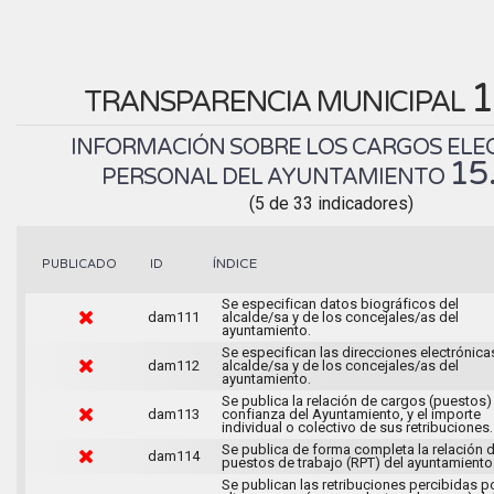
1
TRANSPARENCIA MUNICIPAL
INFORMACIÓN SOBRE LOS CARGOS ELEC
15
PERSONAL DEL AYUNTAMIENTO
(5 de 33 indicadores)
ÍNDICE
PUBLICADO
ID
Se especifican datos biográficos del
dam111
alcalde/sa y de los concejales/as del
ayuntamiento.
Se especifican las direcciones electrónica
dam112
alcalde/sa y de los concejales/as del
ayuntamiento.
Se publica la relación de cargos (puestos)
dam113
confianza del Ayuntamiento, y el importe
individual o colectivo de sus retribuciones.
Se publica de forma completa la relación 
dam114
puestos de trabajo (RPT) del ayuntamiento
Se publican las retribuciones percibidas p