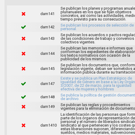
Se publican los planes y programas anuale
plurianuales en los que se fijan objetivos
dam141
concretos, así como las actividades, medi
tiempo previsto para su consecución.
Se publican los procesos de selección de
dam142
personal.
Se publican los acuerdos o pactos regula
dam143
de las condiciones de trabajo y convenios
colectivos vigentes.
Se publican las memorias e informes que
conforman los expedientes de elaboració
dam144
los textos normativos con ocasión de la
publicidad de los mismos.
Se publican los documentos que, conforme
dam145
legislación vigente, deban ser sometidos 
información pública durante su tramitación
Existe y se publica un Plan Estratégico de
Igualdad de Género en base a la Ley Orgán
dam147
3/2007, de 22 de marzo, para la igualdad
efectiva de mujeres y hombres
Se publica la política de gestión document
dam148
de archivo.
Se publican las reglas y procedimientos
dam149
vigentes para la eliminación de documento
La identificación de las personas que for
parte de los órganos de representación de
personal y el número de liberados sindical
dam1410
sindicato al que pertenecen y los costes q
estas liberaciones suponen, diferenciando
sueldos, medios materiales, subvenciones