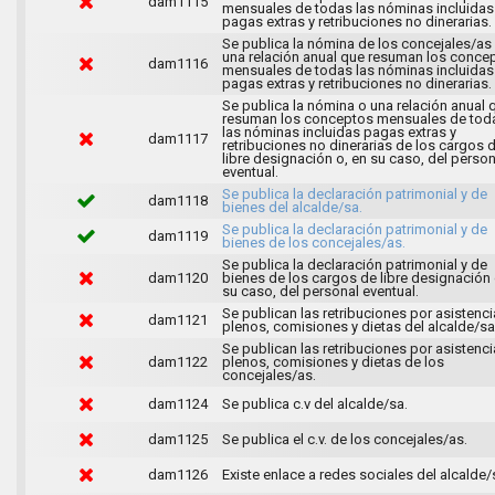
dam1115
mensuales de todas las nóminas incluidas
pagas extras y retribuciones no dinerarias.
Se publica la nómina de los concejales/as
una relación anual que resuman los conce
dam1116
mensuales de todas las nóminas incluidas
pagas extras y retribuciones no dinerarias.
Se publica la nómina o una relación anual 
resuman los conceptos mensuales de tod
las nóminas incluidas pagas extras y
dam1117
retribuciones no dinerarias de los cargos 
libre designación o, en su caso, del person
eventual.
Se publica la declaración patrimonial y de
dam1118
bienes del alcalde/sa.
Se publica la declaración patrimonial y de
dam1119
bienes de los concejales/as.
Se publica la declaración patrimonial y de
dam1120
bienes de los cargos de libre designación 
su caso, del personal eventual.
Se publican las retribuciones por asistenci
dam1121
plenos, comisiones y dietas del alcalde/sa
Se publican las retribuciones por asistenci
dam1122
plenos, comisiones y dietas de los
concejales/as.
dam1124
Se publica c.v del alcalde/sa.
dam1125
Se publica el c.v. de los concejales/as.
dam1126
Existe enlace a redes sociales del alcalde/