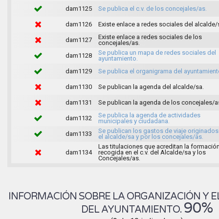
dam1125
Se publica el c.v. de los concejales/as.
dam1126
Existe enlace a redes sociales del alcalde/
Existe enlace a redes sociales de los
dam1127
concejales/as.
Se publica un mapa de redes sociales del
dam1128
ayuntamiento.
dam1129
Se publica el organigrama del ayuntamient
dam1130
Se publican la agenda del alcalde/sa.
dam1131
Se publican la agenda de los concejales/a
Se publica la agenda de actividades
dam1132
municipales y ciudadana.
Se publican los gastos de viaje originados
dam1133
el alcalde/sa y por los concejales/as.
Las titulaciones que acreditan la formació
dam1134
recogida en el c.v. del Alcalde/sa y los
Concejales/as.
INFORMACIÓN SOBRE LA ORGANIZACIÓN Y E
90%
DEL AYUNTAMIENTO.