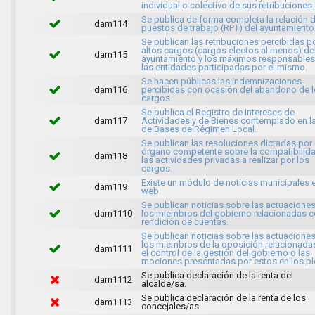
individual o colectivo de sus retribuciones.
Se publica de forma completa la relación 
dam114
puestos de trabajo (RPT) del ayuntamiento
Se publican las retribuciones percibidas p
altos cargos (cargos electos al menos) de
dam115
ayuntamiento y los máximos responsables
las entidades participadas por el mismo.
Se hacen públicas las indemnizaciones
dam116
percibidas con ocasión del abandono de 
cargos.
Se publica el Registro de Intereses de
dam117
Actividades y de Bienes contemplado en l
de Bases de Régimen Local.
Se publican las resoluciones dictadas por 
órgano competente sobre la compatibilid
dam118
las actividades privadas a realizar por los
cargos.
Existe un módulo de noticias municipales e
dam119
web.
Se publican noticias sobre las actuacione
dam1110
los miembros del gobierno relacionadas c
rendición de cuentas.
Se publican noticias sobre las actuacione
los miembros de la oposición relacionada
dam1111
el control de la gestión del gobierno o las
mociones presentadas por estos en los pl
Se publica declaración de la renta del
dam1112
alcalde/sa.
Se publica declaración de la renta de los
dam1113
concejales/as.