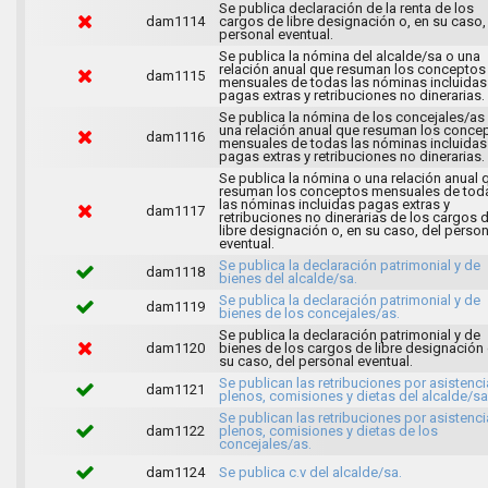
Se publica declaración de la renta de los
dam1114
cargos de libre designación o, en su caso,
personal eventual.
Se publica la nómina del alcalde/sa o una
relación anual que resuman los conceptos
dam1115
mensuales de todas las nóminas incluidas
pagas extras y retribuciones no dinerarias.
Se publica la nómina de los concejales/as
una relación anual que resuman los conce
dam1116
mensuales de todas las nóminas incluidas
pagas extras y retribuciones no dinerarias.
Se publica la nómina o una relación anual 
resuman los conceptos mensuales de tod
las nóminas incluidas pagas extras y
dam1117
retribuciones no dinerarias de los cargos 
libre designación o, en su caso, del person
eventual.
Se publica la declaración patrimonial y de
dam1118
bienes del alcalde/sa.
Se publica la declaración patrimonial y de
dam1119
bienes de los concejales/as.
Se publica la declaración patrimonial y de
dam1120
bienes de los cargos de libre designación 
su caso, del personal eventual.
Se publican las retribuciones por asistenci
dam1121
plenos, comisiones y dietas del alcalde/sa
Se publican las retribuciones por asistenci
dam1122
plenos, comisiones y dietas de los
concejales/as.
dam1124
Se publica c.v del alcalde/sa.