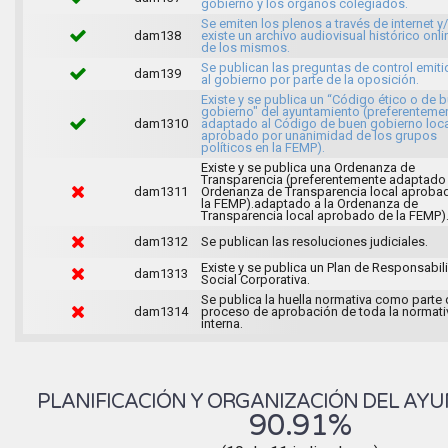
gobierno y los órganos colegiados.
Se emiten los plenos a través de internet y
dam138
existe un archivo audiovisual histórico onli
de los mismos.
Se publican las preguntas de control emit
dam139
al gobierno por parte de la oposición.
Existe y se publica un “Código ético o de 
gobierno" del ayuntamiento (preferenteme
dam1310
adaptado al Código de buen gobierno loca
aprobado por unanimidad de los grupos
políticos en la FEMP).
Existe y se publica una Ordenanza de
Transparencia (preferentemente adaptado 
dam1311
Ordenanza de Transparencia local aproba
la FEMP).adaptado a la Ordenanza de
Transparencia local aprobado de la FEMP)
dam1312
Se publican las resoluciones judiciales.
Existe y se publica un Plan de Responsabil
dam1313
Social Corporativa.
Se publica la huella normativa como parte 
dam1314
proceso de aprobación de toda la normati
interna.
PLANIFICACIÓN Y ORGANIZACIÓN DEL AY
90.91%