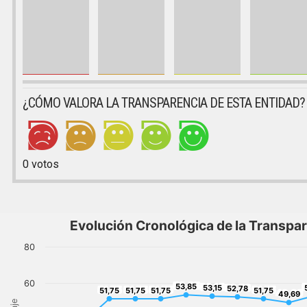
¿CÓMO VALORA LA TRANSPARENCIA DE ESTA ENTIDAD?
0
votos
Evolución Cronológica de la Transpa
80
60
53,85
53,15
5
53,85
52,78
53,15
51,75
51,75
51,75
52,78
51,75
51,75
51,75
51,75
51,75
49,69
49,69