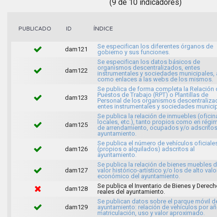
(9 de 10 indicadores)
ÍNDICE
PUBLICADO
ID
Se especifican los diferentes órganos de
dam121
gobierno y sus funciones.
Se especifican los datos básicos de
organismos descentralizados, entes
dam122
instrumentales y sociedades municipales, 
como enlaces a las webs de los mismos.
Se publica de forma completa la Relación 
Puestos de Trabajo (RPT) o Plantillas de
dam123
Personal de los organismos descentraliza
entes instrumentales y sociedades municip
Se publica la relación de inmuebles (oficin
locales, etc.), tanto propios como en régi
dam125
de arrendamiento, ocupados y/o adscritos
ayuntamiento.
Se publica el número de vehículos oficiale
dam126
(propios o alquilados) adscritos al
ayuntamiento.
Se publica la relación de bienes muebles 
dam127
valor histórico-artístico y/o los de alto valo
económico del ayuntamiento.
Se publica el Inventario de Bienes y Derec
dam128
reales del ayuntamiento.
Se publican datos sobre el parque móvil d
dam129
ayuntamiento: relación de vehículos por a
matriculación, uso y valor aproximado.