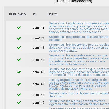
(10 de 11 indicadores)
ÍNDICE
PUBLICADO
ID
Se publican los planes y programas anuale
plurianuales en los que se fijan objetivos
dam141
concretos, así como las actividades, medi
tiempo previsto para su consecución.
Se publican los procesos de selección de
dam142
personal.
Se publican los acuerdos o pactos regula
dam143
de las condiciones de trabajo y convenios
colectivos vigentes.
Se publican las memorias e informes que
conforman los expedientes de elaboració
dam144
los textos normativos con ocasión de la
publicidad de los mismos.
Se publican los documentos que, conforme
dam145
legislación vigente, deban ser sometidos 
información pública durante su tramitación
Existe y se publica un Plan Estratégico de
Igualdad de Género en base a la Ley Orgán
dam147
3/2007, de 22 de marzo, para la igualdad
efectiva de mujeres y hombres
Se publica la política de gestión document
dam148
de archivo.
Se publican las reglas y procedimientos
dam149
vigentes para la eliminación de documento
La identificación de las personas que for