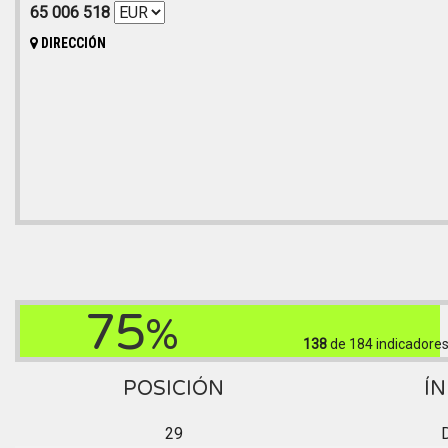
65 006 518
DIRECCIÓN
75
%
138
de 184
indicadores
POSICIÓN
ÍN
29