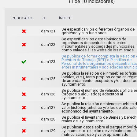
(1 de 10 indicadores)
ÍNDICE
PUBLICADO
ID
Se especifican los diferentes órganos de
dam121
gobierno y sus funciones.
Se especifican los datos básicos de
organismos descentralizados, entes
dam122
instrumentales y sociedades municipales, 
como enlaces a las webs de los mismos.
Se publica de forma completa la Relación 
Puestos de Trabajo (RPT) o Plantillas de
dam123
Personal de los organismos descentraliza
entes instrumentales y sociedades municip
Se publica la relación de inmuebles (oficin
locales, etc.), tanto propios como en régi
dam125
de arrendamiento, ocupados y/o adscritos
ayuntamiento.
Se publica el número de vehículos oficiale
dam126
(propios o alquilados) adscritos al
ayuntamiento.
Se publica la relación de bienes muebles 
dam127
valor histórico-artístico y/o los de alto valo
económico del ayuntamiento.
Se publica el Inventario de Bienes y Derec
dam128
reales del ayuntamiento.
Se publican datos sobre el parque móvil d
dam129
ayuntamiento: relación de vehículos por a
matriculación, uso y valor aproximado.