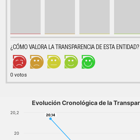
¿CÓMO VALORA LA TRANSPARENCIA DE ESTA ENTIDAD?
0
votos
Evolución Cronológica de la Transpa
20,2
20,14
20,14
20