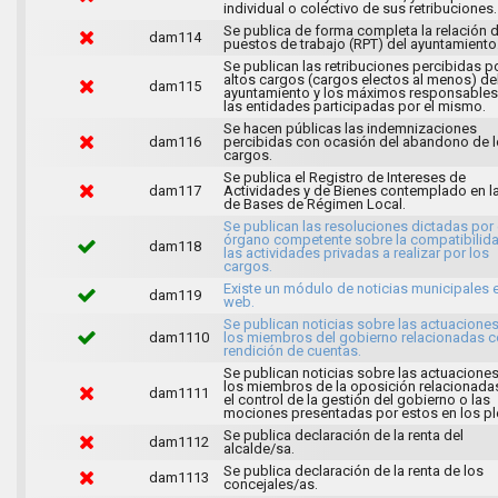
individual o colectivo de sus retribuciones.
Se publica de forma completa la relación 
dam114
puestos de trabajo (RPT) del ayuntamiento
Se publican las retribuciones percibidas p
altos cargos (cargos electos al menos) de
dam115
ayuntamiento y los máximos responsables
las entidades participadas por el mismo.
Se hacen públicas las indemnizaciones
dam116
percibidas con ocasión del abandono de 
cargos.
Se publica el Registro de Intereses de
dam117
Actividades y de Bienes contemplado en l
de Bases de Régimen Local.
Se publican las resoluciones dictadas por 
órgano competente sobre la compatibilid
dam118
las actividades privadas a realizar por los
cargos.
Existe un módulo de noticias municipales e
dam119
web.
Se publican noticias sobre las actuacione
dam1110
los miembros del gobierno relacionadas c
rendición de cuentas.
Se publican noticias sobre las actuacione
los miembros de la oposición relacionada
dam1111
el control de la gestión del gobierno o las
mociones presentadas por estos en los pl
Se publica declaración de la renta del
dam1112
alcalde/sa.
Se publica declaración de la renta de los
dam1113
concejales/as.