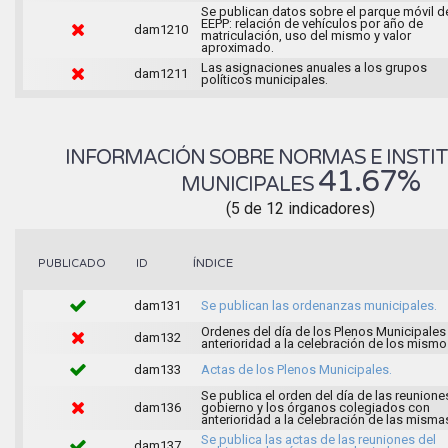
Se publican datos sobre el parque móvil d
EEPP: relación de vehículos por año de
dam1210
matriculación, uso del mismo y valor
aproximado.
Las asignaciones anuales a los grupos
dam1211
políticos municipales.
INFORMACIÓN SOBRE NORMAS E INSTI
41.67%
MUNICIPALES
(5 de 12 indicadores)
ÍNDICE
PUBLICADO
ID
dam131
Se publican las ordenanzas municipales.
Ordenes del día de los Plenos Municipales
dam132
anterioridad a la celebración de los mismo
dam133
Actas de los Plenos Municipales.
Se publica el orden del día de las reunione
dam136
gobierno y los órganos colegiados con
anterioridad a la celebración de las misma
Se publica las actas de las reuniones del
dam137