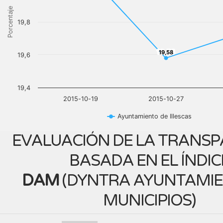
Porcentaje
19,8
19,58
19,58
19,6
19,4
2015-10-19
2015-10-27
Ayuntamiento de Illescas
EVALUACIÓN DE LA TRANSP
BASADA EN EL ÍNDIC
DAM
(
DYNTRA AYUNTAMIE
MUNICIPIOS
)