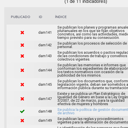
(1 de 11 indicadores)
ÍNDICE
PUBLICADO
ID
Se publican los planes y programas anuale
plurianuales en los que se fijan objetivos
dam141
concretos, así como las actividades, medi
tiempo previsto para su consecución.
Se publican los procesos de selección de
dam142
personal.
Se publican los acuerdos o pactos regula
dam143
de las condiciones de trabajo y convenios
colectivos vigentes.
Se publican las memorias e informes que
conforman los expedientes de elaboració
dam144
los textos normativos con ocasión de la
publicidad de los mismos.
Se publican los documentos que, conforme
dam145
legislación vigente, deban ser sometidos 
información pública durante su tramitación
Existe y se publica un Plan Estratégico de
Igualdad de Género en base a la Ley Orgán
dam147
3/2007, de 22 de marzo, para la igualdad
efectiva de mujeres y hombres
Se publica la política de gestión document
dam148
de archivo.
Se publican las reglas y procedimientos
dam149
vigentes para la eliminación de documento
La identificación de las personas que for