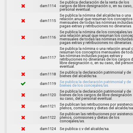
Se publica declaración de la renta de los
dam1114
cargos de libre designación o, en su caso,
personal eventual.
Se publica la nómina del alcalde/sa o una
relación anual que resuman los conceptos
dam1115
mensuales de todas las nóminas incluidas
pagas extras y retribuciones no dinerarias.
Se publica la nómina de los concejales/as
una relación anual que resuman los conce
dam1116
mensuales de todas las nóminas incluidas
pagas extras y retribuciones no dinerarias.
Se publica la nómina o una relación anual 
resuman los conceptos mensuales de tod
las nóminas incluidas pagas extras y
dam1117
retribuciones no dinerarias de los cargos 
libre designación o, en su caso, del person
eventual.
Se publica la declaración patrimonial y de
dam1118
bienes del alcalde/sa.
Se publica la declaración patrimonial y de
dam1119
bienes de los concejales/as.
Se publica la declaración patrimonial y de
dam1120
bienes de los cargos de libre designación 
su caso, del personal eventual.
Se publican las retribuciones por asistenci
dam1121
plenos, comisiones y dietas del alcalde/sa
Se publican las retribuciones por asistenci
dam1122
plenos, comisiones y dietas de los
concejales/as.
dam1124
Se publica c.v del alcalde/sa.