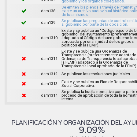
gobierno y los órganos colegiados.
Se emiten los plenos a través de internet y
dam138
existe un archivo audiovisual histórico onli
de los mismos.
Se publican las preguntas de control emit
dam139
al gobierno por parte de la oposición.
Existe y se publica un “Código ético o de 
gobierno" del ayuntamiento (preferenteme
dam1310
adaptado al Código de buen gobierno loca
aprobado por unanimidad de los grupos
políticos en la FEMP).
Existe y se publica una Ordenanza de
Transparencia (preferentemente adaptado 
dam1311
Ordenanza de Transparencia local aproba
la FEMP).adaptado a la Ordenanza de
Transparencia local aprobado de la FEMP)
dam1312
Se publican las resoluciones judiciales.
Existe y se publica un Plan de Responsabil
dam1313
Social Corporativa.
Se publica la huella normativa como parte 
dam1314
proceso de aprobación de toda la normati
interna.
PLANIFICACIÓN Y ORGANIZACIÓN DEL AY
9.09%