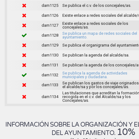
dam1125
Se publica el c.v. de los concejales/as.
dam1126
Existe enlace a redes sociales del alcalde/
Existe enlace a redes sociales de los
dam1127
concejales/as.
Se publica un mapa de redes sociales del
dam1128
ayuntamiento.
dam1129
Se publica el organigrama del ayuntamient
dam1130
Se publican la agenda del alcalde/sa.
dam1131
Se publican la agenda de los concejales/a
Se publica la agenda de actividades
dam1132
municipales y ciudadana.
Se publican los gastos de viaje originados
dam1133
el alcalde/sa y por los concejales/as.
Las titulaciones que acreditan la formació
dam1134
recogida en el c.v. del Alcalde/sa y los
Concejales/as.
INFORMACIÓN SOBRE LA ORGANIZACIÓN Y E
10%
DEL AYUNTAMIENTO.